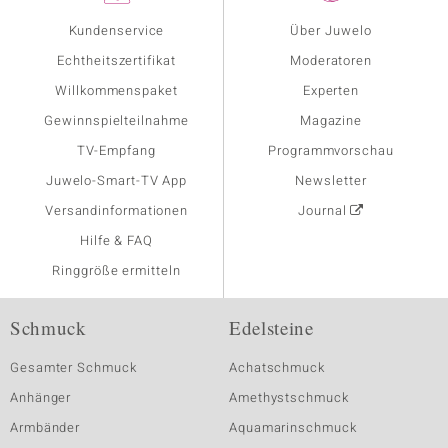
Kundenservice
Über Juwelo
Echtheitszertifikat
Moderatoren
Willkommenspaket
Experten
Gewinnspielteilnahme
Magazine
TV-Empfang
Programmvorschau
Juwelo-Smart-TV App
Newsletter
Versandinformationen
Journal
Hilfe & FAQ
Ringgröße ermitteln
Schmuck
Edelsteine
Gesamter Schmuck
Achatschmuck
Anhänger
Amethystschmuck
Armbänder
Aquamarinschmuck