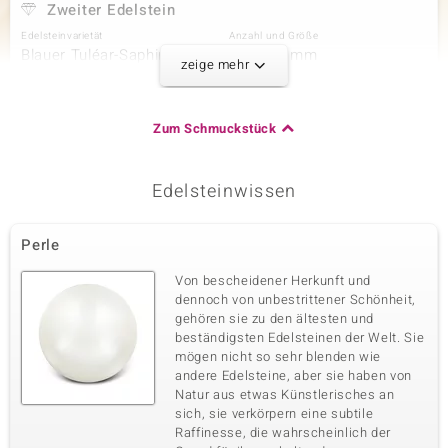
Zweiter Edelstein
Edelsteinvarietät
Anzahl und Größe
Blauer Tuléar-Saphir
16 à 1,3 mm
zeige mehr
Karatgewicht Summe
Schliff
0,163 ct
Rundschliff
Fassung
Herkunft
Zum Schmuckstück
Krappenfassung
Madagaskar
Edelsteinwissen
Dritter Edelstein
Edelsteinvarietät
Anzahl und Größe
Perle
Pinkfarbener Tuléar-Saphir
22 à 1,3 mm
Karatgewicht Summe
Schliff
Von bescheidener Herkunft und
0,224 ct
Rundschliff
dennoch von unbestrittener Schönheit,
gehören sie zu den ältesten und
Fassung
Herkunft
Krappenfassung
beständigsten Edelsteinen der Welt. Sie
Madagaskar
mögen nicht so sehr blenden wie
andere Edelsteine, aber sie haben von
Natur aus etwas Künstlerisches an
Vierter Edelstein
sich, sie verkörpern eine subtile
Edelsteinvarietät
Anzahl und Größe
Raffinesse, die wahrscheinlich der
Orangener Tuléar-Saphir
10 à 1,3 mm