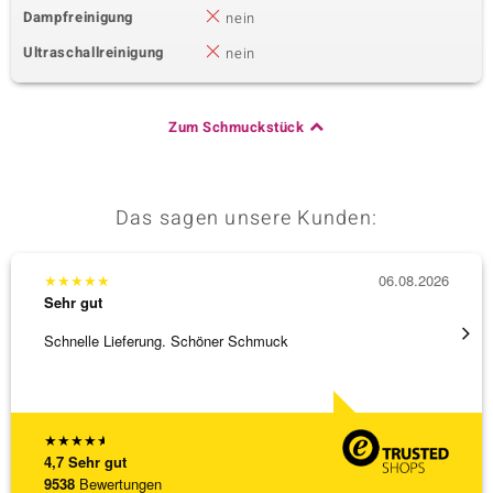
Dampfreinigung
nein
Ultraschallreinigung
nein
Zum Schmuckstück
Das sagen unsere Kunden:
★
★
★
★
★
06.08.2026
★
★
★
Sehr gut
Sehr g
Schnelle Lieferung. Schöner Schmuck
Bin ja
★
★
★
★
★
4,7
Sehr gut
9538
Bewertungen