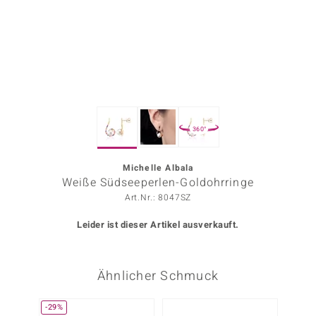
ors Edition
ana
Prince Designs
360°
o
Chic
Michelle Albala
Weiße Südseeperlen-Goldohrringe
insell
Art.Nr.: 8047SZ
n Vogue
Leider ist dieser Artikel ausverkauft.
 Show
Ähnlicher Schmuck
o Paraíso
Classics
-29%