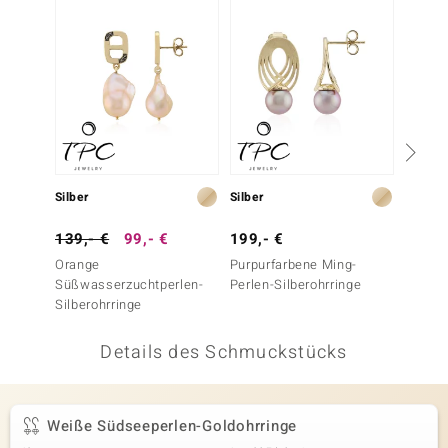
 JUWELO
remonti
uca
no Collection
ENTS BY DE MELO
Silber
Silber
Silber
va
139,- €
99,- €
199,- €
69,- 
Orange
Purpurfarbene Ming-
Edelste
otenier
Süßwasserzuchtperlen-
Perlen-Silberohrringe
Silberohrringe
 1894 Collection
Details des Schmuckstücks
ana
Weiße Südseeperlen-Goldohrringe