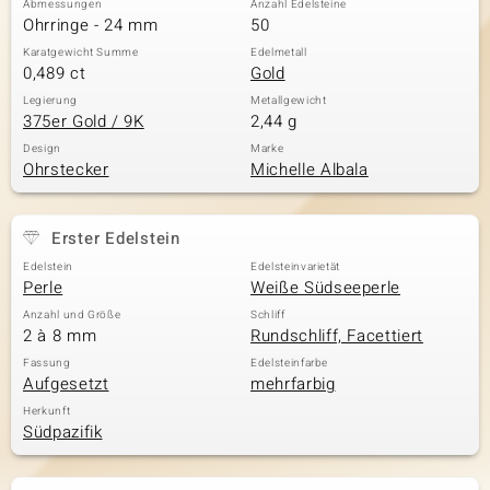
Abmessungen
Anzahl Edelsteine
Ohrringe - 24 mm
50
Karatgewicht Summe
Edelmetall
0,489 ct
Gold
& Classics
Legierung
Metallgewicht
375er Gold / 9K
2,44 g
Minerale
Design
Marke
Ohrstecker
Michelle Albala
Erster Edelstein
Edelstein
Edelsteinvarietät
Perle
Weiße Südseeperle
Anzahl und Größe
Schliff
2 à 8 mm
Rundschliff, Facettiert
Fassung
Edelsteinfarbe
Aufgesetzt
mehrfarbig
Herkunft
Südpazifik