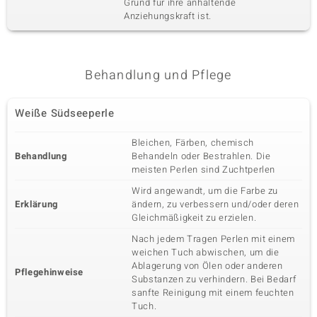
Grund für ihre anhaltende
Anziehungskraft ist.
Karatgewicht Summe
Schliff
0,102 ct
Rundschliff
Fassung
Herkunft
Krappenfassung
Madagaskar
Behandlung und Pflege
Weiße Südseeperle
Bleichen, Färben, chemisch
Behandlung
Behandeln oder Bestrahlen. Die
meisten Perlen sind Zuchtperlen
Wird angewandt, um die Farbe zu
Erklärung
ändern, zu verbessern und/oder deren
Gleichmäßigkeit zu erzielen.
Nach jedem Tragen Perlen mit einem
weichen Tuch abwischen, um die
Ablagerung von Ölen oder anderen
Pflegehinweise
Substanzen zu verhindern. Bei Bedarf
sanfte Reinigung mit einem feuchten
Tuch.