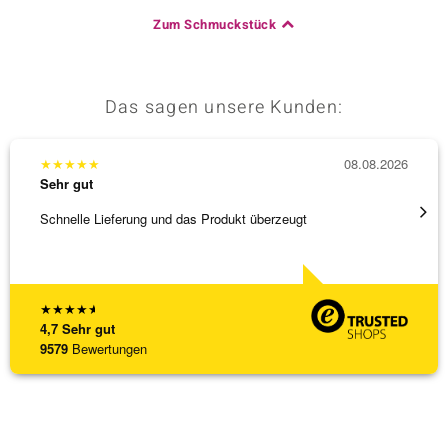
Zum Schmuckstück
Das sagen unsere Kunden:
★
★
★
★
★
08.08.2026
★
★
★
Sehr gut
Sehr g
Schnelle Lieferung und das Produkt überzeugt
Schöne
★
★
★
★
★
4,7
Sehr gut
9579
Bewertungen