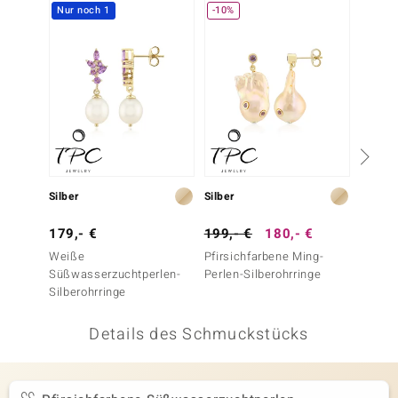
Nur noch 1
-10%
 JUWELO
remonti
uca
no Collection
ENTS BY DE MELO
Silber
Silber
Silber
va
179,- €
199,- €
180,- €
149,-
otenier
Weiße
Pfirsichfarbene Ming-
Platin
Süßwasserzuchtperlen-
Perlen-Silberohrringe
Silbero
 1894 Collection
Silberohrringe
Details des Schmuckstücks
ana