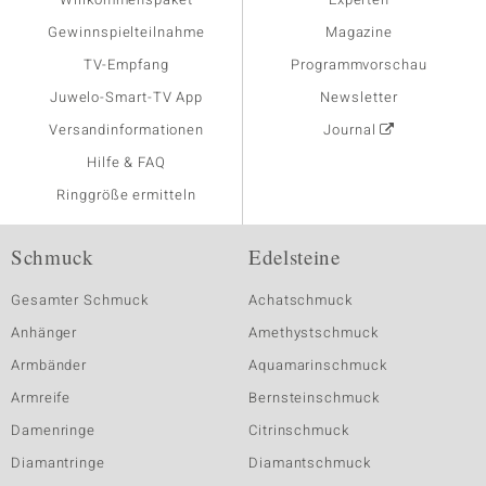
Gewinnspielteilnahme
Magazine
TV-Empfang
Programmvorschau
Juwelo-Smart-TV App
Newsletter
Versandinformationen
Journal
Hilfe & FAQ
Ringgröße ermitteln
Schmuck
Edelsteine
Gesamter Schmuck
Achatschmuck
Anhänger
Amethystschmuck
Armbänder
Aquamarinschmuck
Armreife
Bernsteinschmuck
Damenringe
Citrinschmuck
Diamantringe
Diamantschmuck