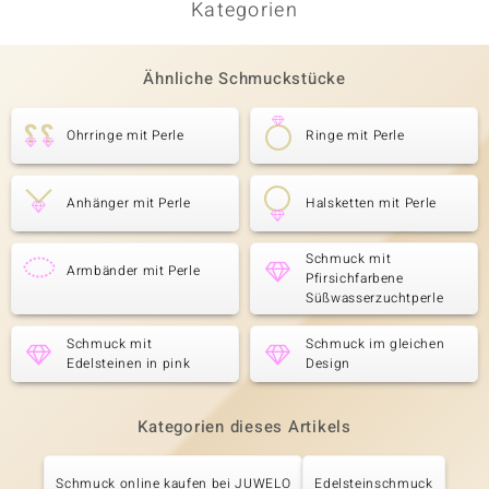
Kategorien
Ähnliche Schmuckstücke
Ohrringe mit Perle
Ringe mit Perle
Anhänger mit Perle
Halsketten mit Perle
Schmuck mit
Armbänder mit Perle
Pfirsichfarbene
Süßwasserzuchtperle
Schmuck mit
Schmuck im gleichen
Edelsteinen in pink
Design
Kategorien dieses Artikels
Schmuck online kaufen bei JUWELO
Edelsteinschmuck