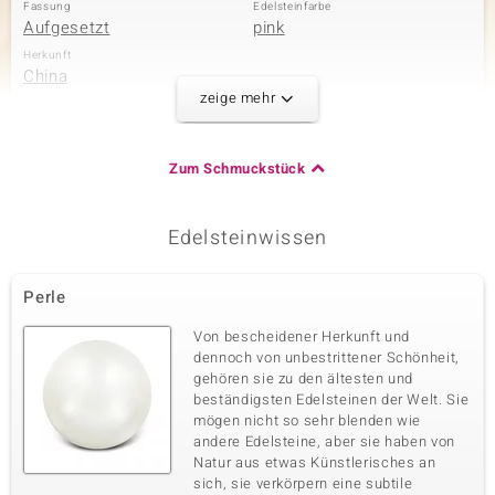
Fassung
Edelsteinfarbe
Aufgesetzt
pink
Herkunft
China
zeige mehr
Zweiter Edelstein
Zum Schmuckstück
Edelsteinvarietät
Anzahl und Größe
Amethyst
2 à 5x4 mm
Karatgewicht Summe
Schliff
Edelsteinwissen
0,54 ct
Ovalschliff
Fassung
Herkunft
Zargenfassung
Brasilien
Perle
Von bescheidener Herkunft und
dennoch von unbestrittener Schönheit,
Dritter Edelstein
gehören sie zu den ältesten und
Edelsteinvarietät
Anzahl und Größe
beständigsten Edelsteinen der Welt. Sie
Peridot
2 à 5x4 mm
mögen nicht so sehr blenden wie
andere Edelsteine, aber sie haben von
Karatgewicht Summe
Schliff
0,66 ct
Ovalschliff
Natur aus etwas Künstlerisches an
sich, sie verkörpern eine subtile
Fassung
Herkunft