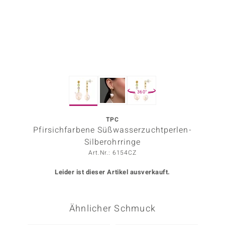
ors Edition
ana
Prince Designs
360°
o
Chic
TPC
Pfirsichfarbene Süßwasserzuchtperlen-
insell
Silberohrringe
Art.Nr.: 6154CZ
n Vogue
Leider ist dieser Artikel ausverkauft.
 Show
o Paraíso
Ähnlicher Schmuck
Classics