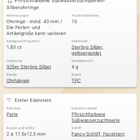
Pfirsichfarbene Süßwasserzuchtperlen-
Silberohrringe
Abmessungen
Anzahl Edelsteine
Ohrringe - mind. 43 mm /
10
& Classics
Die Perlen- und
Artikelgröße kann variieren
Minerale
Karatgewicht Summe
Edelmetall
1,83 ct
Sterling Silber,
gelbvergoldet
Legierung
Metallgewicht
925er Sterling Silber
4 g
Design
Marke
Ohrhänger
TPC
Erster Edelstein
Edelstein
Edelsteinvarietät
Perle
Pfirsichfarbene
Süßwasserzuchtperle
Anzahl und Größe
Schliff
2 à 17,5x12,5 mm
Fancy-Schliff, Facettiert