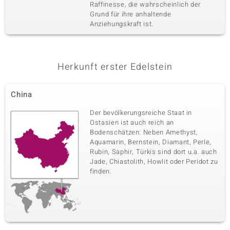
Raffinesse, die wahrscheinlich der
Zargenfassung
China
Grund für ihre anhaltende
Anziehungskraft ist.
Vierter Edelstein
Edelsteinvarietät
Anzahl und Größe
Citrin
2 à 5x4 mm
Herkunft erster Edelstein
Karatgewicht Summe
Schliff
0,54 ct
Ovalschliff
China
Fassung
Herkunft
Zargenfassung
Madagaskar
Der bevölkerungsreiche Staat in
Ostasien ist auch reich an
Bodenschätzen: Neben Amethyst,
Fünfter Edelstein
Aquamarin, Bernstein, Diamant, Perle,
Rubin, Saphir, Türkis sind dort u.a. auch
Edelsteinvarietät
Anzahl und Größe
Jade, Chiastolith, Howlit oder Peridot zu
Weißer Topas
2 à 2 mm
finden.
Karatgewicht Summe
Schliff
0,09 ct
Rundschliff
Fassung
Herkunft
Zargenfassung
Brasilien