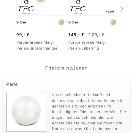
16-21
Silber
Silber
Silber
99,- €
149,- €
129,- €
149,-
Purpurfarbene Ming-
Purpurfarbene Ming-
Platin
Perlen-Silberanhänger
Perlen-Silberring
Silbero
Edelsteinwissen
Perle
Von bescheidener Herkunft und
dennoch von unbestrittener Schönheit,
gehören sie zu den ältesten und
beständigsten Edelsteinen der Welt. Sie
mögen nicht so sehr blenden wie
andere Edelsteine, aber sie haben von
Natur aus etwas Künstlerisches an