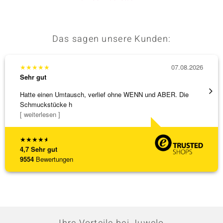
Das sagen unsere Kunden:
★
★
★
★
★
07.08.2026
★
★
★
Sehr gut
Sehr g
Hatte einen Umtausch, verlief ohne WENN und ABER. Die
Wunder
Schmuckstücke h
Steg is
[ weiterlesen ]
[ weite
★
★
★
★
★
4,7
Sehr gut
9554
Bewertungen