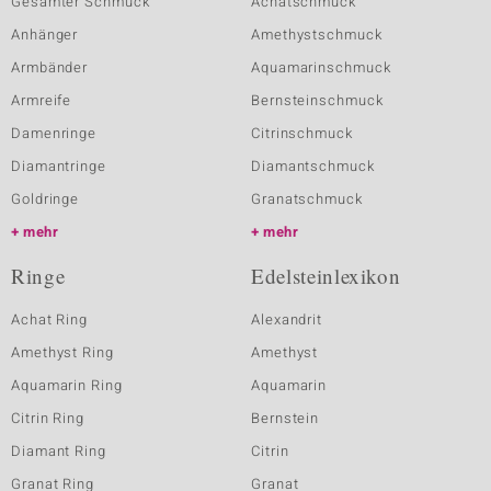
Gesamter Schmuck
Achatschmuck
Anhänger
Amethystschmuck
Armbänder
Aquamarinschmuck
Armreife
Bernsteinschmuck
Damenringe
Citrinschmuck
Diamantringe
Diamantschmuck
Goldringe
Granatschmuck
mehr
mehr
Ringe
Edelsteinlexikon
Achat Ring
Alexandrit
Amethyst Ring
Amethyst
Aquamarin Ring
Aquamarin
Citrin Ring
Bernstein
Diamant Ring
Citrin
Granat Ring
Granat