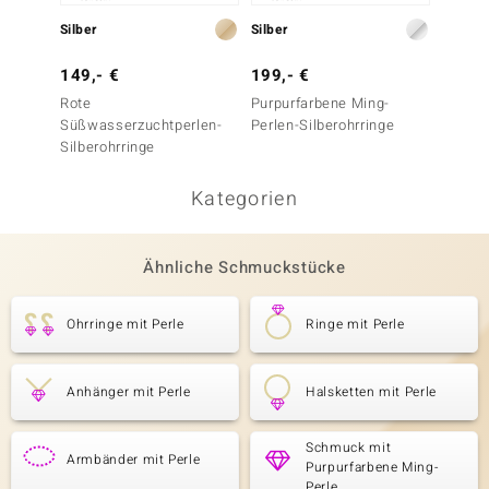
Silber
Silber
Silber
149,- €
199,- €
199,-
Rote
Purpurfarbene Ming-
Pfirsi
Süßwasserzuchtperlen-
Perlen-Silberohrringe
Perlen
Silberohrringe
Kategorien
Ähnliche Schmuckstücke
Ohrringe mit Perle
Ringe mit Perle
Anhänger mit Perle
Halsketten mit Perle
Schmuck mit
Armbänder mit Perle
Purpurfarbene Ming-
Perle