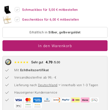
 JUWELO
Schmuckbox für
5,00 €
mitbestellen
remonti
Geschenkbox für
6,00 €
mitbestellen
uca
Erhältlich in
Silber, gelbvergoldet
no Collection
In den Warenkorb
ENTS BY DE MELO
va
4.70
★
★
★
★
★
Sehr gut
/5.00
otenier
Mit
Echtheitszertifikat
 1894 Collection
Versandkostenfrei ab 99,- €
Lieferung nach
Deutschland
innerhalb von 1-3 Tagen
Hauseigener Kundenservice
ana