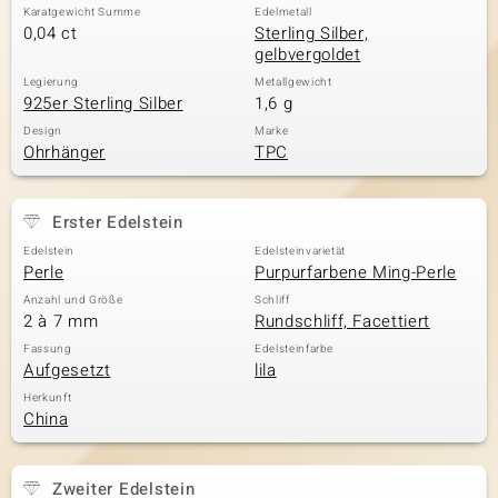
Karatgewicht Summe
Edelmetall
0,04 ct
Sterling Silber,
gelbvergoldet
Legierung
Metallgewicht
925er Sterling Silber
1,6 g
Design
Marke
Ohrhänger
TPC
Erster Edelstein
Edelstein
Edelsteinvarietät
Perle
Purpurfarbene Ming-Perle
Anzahl und Größe
Schliff
2 à 7 mm
Rundschliff, Facettiert
Fassung
Edelsteinfarbe
Aufgesetzt
lila
Herkunft
China
Zweiter Edelstein