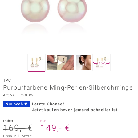
ors Edition
ana
Prince Designs
o
360°
Chic
TPC
insell
Purpurfarbene Ming-Perlen-Silberohrringe
Art.Nr.: 1798DW
n Vogue
Nur noch 1!
Letzte Chance!
 Show
Jetzt kaufen bevor jemand schneller ist.
o Paraíso
früher
nur
169,- €
149,- €
Classics
Preis inkl. MwSt.