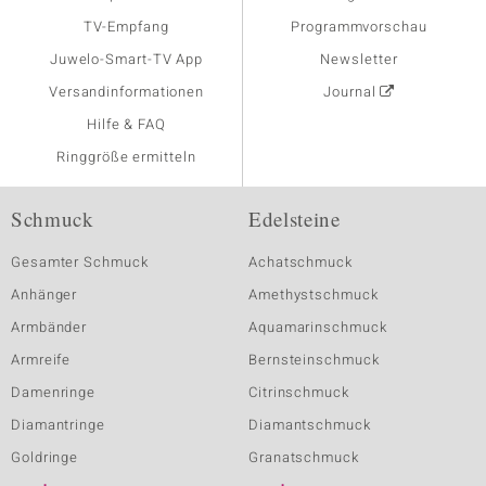
TV-Empfang
Programmvorschau
Juwelo-Smart-TV App
Newsletter
Versandinformationen
Journal
Hilfe & FAQ
Ringgröße ermitteln
Schmuck
Edelsteine
Gesamter Schmuck
Achatschmuck
Anhänger
Amethystschmuck
Armbänder
Aquamarinschmuck
Armreife
Bernsteinschmuck
Damenringe
Citrinschmuck
Diamantringe
Diamantschmuck
Goldringe
Granatschmuck