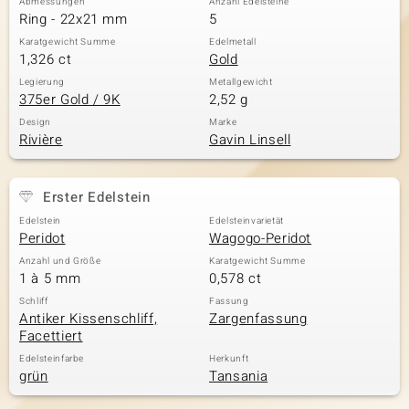
Abmessungen
Anzahl Edelsteine
Ring - 22x21 mm
5
Karatgewicht Summe
Edelmetall
1,326 ct
Gold
Legierung
Metallgewicht
375er Gold / 9K
2,52 g
Design
Marke
Rivière
Gavin Linsell
Erster Edelstein
Edelstein
Edelsteinvarietät
Peridot
Wagogo-Peridot
Anzahl und Größe
Karatgewicht Summe
1 à 5 mm
0,578 ct
Schliff
Fassung
Antiker Kissenschliff,
Zargenfassung
Facettiert
Edelsteinfarbe
Herkunft
grün
Tansania