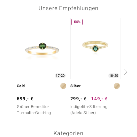
Unsere Empfehlungen
-50%
Nur n
17-20
18-20
Gold
Silber
Gold
599,- €
299,- €
149,- €
499,-
Grüner Benedito-
Indigolith-Silberring
SI1 (G)
Turmalin-Goldring
(Adela Silber)
Kategorien