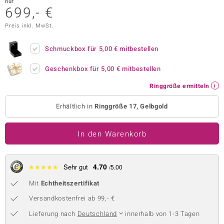
nur
699,- €
 JUWELO
Preis inkl. MwSt.
remonti
Schmuckbox für
5,00 €
mitbestellen
uca
Geschenkbox für
5,00 €
mitbestellen
no Collection
Ringgröße ermitteln
ENTS BY DE MELO
Erhältlich in
Ringgröße 17, Gelbgold
va
In den Warenkorb
otenier
 1894 Collection
4.70
★
★
★
★
★
Sehr gut
/5.00
Mit
Echtheitszertifikat
ana
Versandkostenfrei ab 99,- €
Lieferung nach
Deutschland
innerhalb von 1-3 Tagen