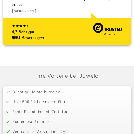
zu noc
Schmu
[ weiterlesen ]
[ weite
★
★
★
★
★
4,7
Sehr gut
9554
Bewertungen
Ihre Vorteile bei Juwelo
Günstige Herstellerpreise
Über 500 Edelsteinvarietäten
Echte Edelsteine mit Zertifikat
Kostenlose Retoure
Versicherter Versand mit DHL