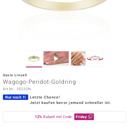
ors Edition
ana
Prince Designs
o
360°
Chic
Gavin Linsell
insell
Wagogo-Peridot-Goldring
Art.Nr.: 2522ON
n Vogue
Nur noch 1!
Letzte Chance!
 Show
Jetzt kaufen bevor jemand schneller ist.
o Paraíso
12%
Rabatt mit Code:
Friday
Classics