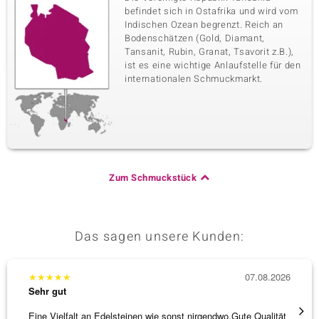
befindet sich in Ostafrika und wird vom
Indischen Ozean begrenzt. Reich an
Bodenschätzen (Gold, Diamant,
Tansanit, Rubin, Granat, Tsavorit z.B.),
ist es eine wichtige Anlaufstelle für den
internationalen Schmuckmarkt.
Zum Schmuckstück
Das sagen unsere Kunden:
★
★
★
★
★
07.08.2026
★
★
★
Sehr gut
Sehr g
Eine Vielfalt an Edelsteinen wie sonst nirgendwo.Gute Qualität
Hatte 