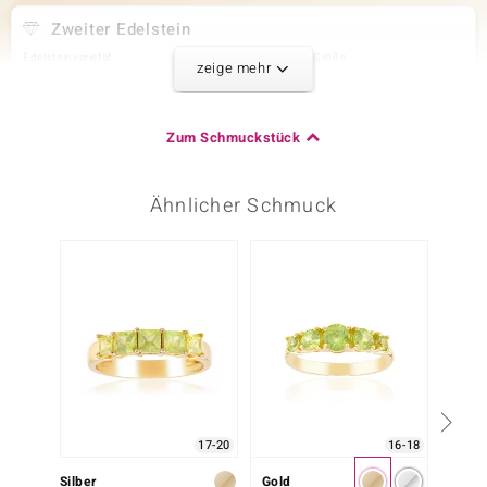
Zweiter Edelstein
Edelsteinvarietät
Anzahl und Größe
zeige mehr
Wagogo-Peridot
2 à 4 mm
Karatgewicht Summe
Schliff
0,51 ct
Antiker Kissenschliff
Zum Schmuckstück
Fassung
Herkunft
Zargenfassung
Tansania
Ähnlicher Schmuck
Dritter Edelstein
-36%
Edelsteinvarietät
Anzahl und Größe
Wagogo-Peridot
2 à 3 mm
Karatgewicht Summe
Schliff
0,238 ct
Antiker Kissenschliff
Fassung
Herkunft
Zargenfassung
Tansania
17-20
16-18
Silber
Gold
Gold