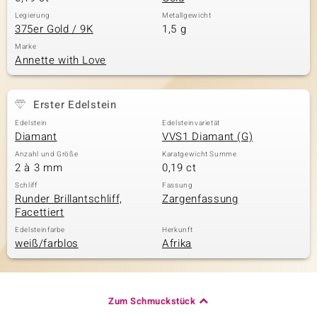
Legierung
Metallgewicht
375er Gold / 9K
1,5 g
Marke
Annette with Love
Erster Edelstein
Edelstein
Edelsteinvarietät
Diamant
VVS1 Diamant (G)
Anzahl und Größe
Karatgewicht Summe
2 à 3 mm
0,19 ct
Schliff
Fassung
Runder Brillantschliff,
Zargenfassung
Facettiert
Edelsteinfarbe
Herkunft
weiß/farblos
Afrika
Zum Schmuckstück