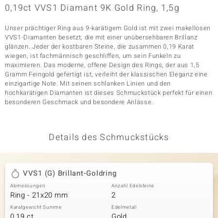
0,19ct VVS1 Diamant 9K Gold Ring, 1,5g
Unser prächtiger Ring aus 9-karätigem Gold ist mit zwei makellosen
& Classics
VVS1-Diamanten besetzt, die mit einer unübersehbaren Brillanz
glänzen. Jeder der kostbaren Steine, die zusammen 0,19 Karat
Minerale
wiegen, ist fachmännisch geschliffen, um sein Funkeln zu
maximieren. Das moderne, offene Design des Rings, der aus 1,5
Gramm Feingold gefertigt ist, verleiht der klassischen Eleganz eine
einzigartige Note. Mit seinen schlanken Linien und den
hochkarätigen Diamanten ist dieses Schmuckstück perfekt für einen
besonderen Geschmack und besondere Anlässe.
Details des Schmuckstücks
VVS1 (G) Brillant-Goldring
Abmessungen
Anzahl Edelsteine
Ring - 21x20 mm
2
Karatgewicht Summe
Edelmetall
0,19 ct
Gold