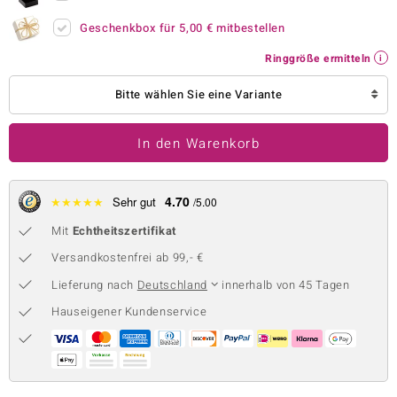
 JUWELO
Geschenkbox für
5,00 €
mitbestellen
Ringgröße ermitteln
remonti
Bitte wählen Sie eine Variante
uca
no Collection
In den Warenkorb
ENTS BY DE MELO
4.70
★
★
★
★
★
Sehr gut
/5.00
va
Mit
Echtheitszertifikat
otenier
Versandkostenfrei ab 99,- €
 1894 Collection
Lieferung nach
Deutschland
innerhalb von 45 Tagen
Hauseigener Kundenservice
ana