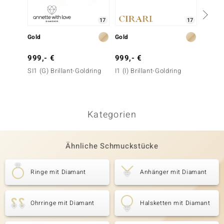
17
17
Gold
Gold
Gold
999,- €
999,- €
2.999
SI1 (G) Brillant-Goldring
I1 (I) Brillant-Goldring
VVS1 (G
Kategorien
Ähnliche Schmuckstücke
Ringe mit Diamant
Anhänger mit Diamant
Ohrringe mit Diamant
Halsketten mit Diamant