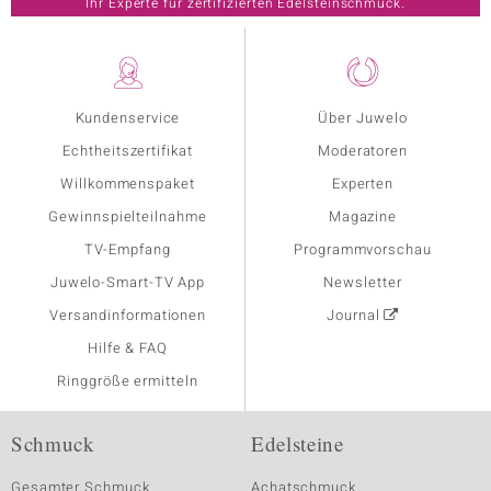
Ihr Experte für zertifizierten Edelsteinschmuck.
Kundenservice
Über Juwelo
Echtheitszertifikat
Moderatoren
Willkommenspaket
Experten
Gewinnspielteilnahme
Magazine
TV-Empfang
Programmvorschau
Juwelo-Smart-TV App
Newsletter
Versandinformationen
Journal
Hilfe & FAQ
Ringgröße ermitteln
Schmuck
Edelsteine
Gesamter Schmuck
Achatschmuck