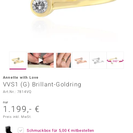
ors Edition
ana
Prince Designs
o
360°
Chic
Annette with Love
insell
VVS1 (G) Brillant-Goldring
Art.Nr.: 7814VQ
n Vogue
nur
 Show
1.199,- €
o Paraíso
Preis inkl. MwSt.
Classics
Schmuckbox für
5,00 €
mitbestellen