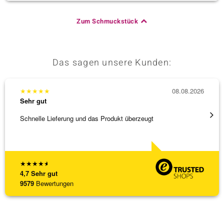
Zum Schmuckstück
Das sagen unsere Kunden:
★
★
★
★
★
08.08.2026
★
★
★
Sehr gut
Sehr g
Schnelle Lieferung und das Produkt überzeugt
Schöne
★
★
★
★
★
4,7
Sehr gut
9579
Bewertungen