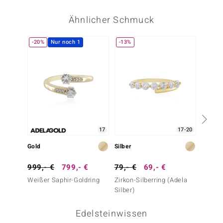
Ähnlicher Schmuck
-20%
Nur noch 1
-13%
17
17-20
Gold
Silber
Silber
999,- €
799,- €
79,- €
69,- €
149,-
Weißer Saphir-Goldring
Zirkon-Silberring (Adela
I2 Scho
Silber)
Silberr
Edelsteinwissen