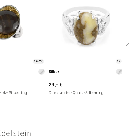
16-20
17
Silber
Silber
29,- €
99,- 
Holz-Silberring
Dinosaurier-Quarz-Silberring
Verste
Edelstein