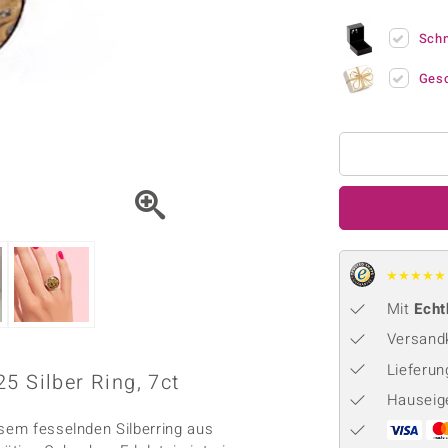
Onyx
Peridot
ns
♦ Silberhalsketten
TPC
Rhodolith
Spektro
Sch
k
♦ Silberohrringe
Trends & Classics
Türkis
Turmal
♦ Silberanhänger
Vitale Minerale
Ges
n
Platinschmuck
Blau
Grün
★
★
★
★
★
Mit
Echt
Versandk
Lieferu
5 Silber Ring, 7ct
Hauseig
esem fesselnden Silberring aus