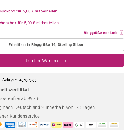
Perle
Ringgröße ermitteln
lith
Spinell
muckbox für
5,00 €
mitbestellen
in
Zirkon
chenkbox für
5,00 €
mitbestellen
Ringgröße ermitteln
Gelb
Erhältlich in
Ringgröße 16, Sterling Silber
In den Warenkorb
Sehr gut
4.70
/5.00
heitszertifikat
ostenfrei ab 99,- €
ng nach
Deutschland
innerhalb von 1-3 Tagen
ener Kundenservice