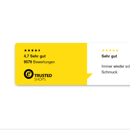
★
★
★
★
★
★
★
★
★
★
4,7
Sehr gut
Sehr gut
9579
Bewertungen
Immer wieder sc
Schmuck