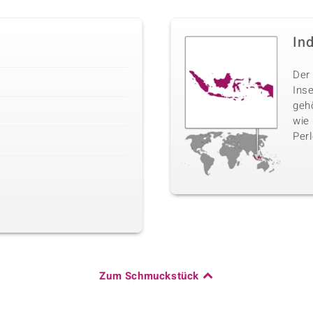
In
Der 
Inse
geh
wie
Perl
Zum Schmuckstück