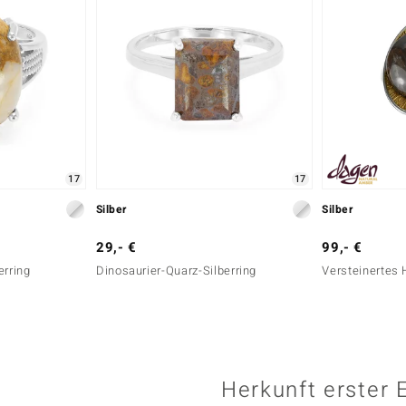
17
17
Silber
Silber
29,- €
99,- €
erring
Dinosaurier-Quarz-Silberring
Versteinertes 
Herkunft erster 