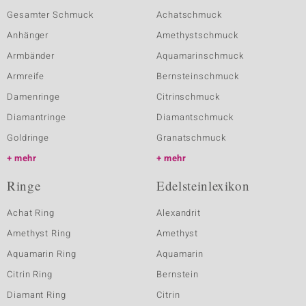
Gesamter Schmuck
Achatschmuck
Anhänger
Amethystschmuck
Armbänder
Aquamarinschmuck
Armreife
Bernsteinschmuck
Damenringe
Citrinschmuck
Diamantringe
Diamantschmuck
Goldringe
Granatschmuck
mehr
mehr
Ringe
Edelsteinlexikon
Achat Ring
Alexandrit
Amethyst Ring
Amethyst
Aquamarin Ring
Aquamarin
Citrin Ring
Bernstein
Diamant Ring
Citrin