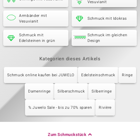
Vesuvianit
Armbänder mit
Schmuck mit Idokras
Vesuvianit
Schmuck mit
Schmuck im gleichen
Edelsteinen in grün
Design
Kategorien dieses Artikels
Schmuck online kaufen bei JUWELO
Edelsteinschmuck
Ringe
Damenringe
Silberschmuck
Silberringe
% Juwelo Sale - bis zu 70% sparen
Rivière
Zum Schmuckstück