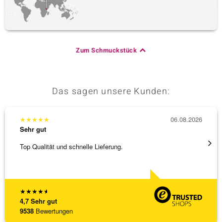
Zum Schmuckstück
Das sagen unsere Kunden:
★
★
★
★
★
06.08.2026
★
★
★
Sehr gut
Sehr g
Top Qualität und schnelle Lieferung.
Schnel
★
★
★
★
★
4,7
Sehr gut
9538
Bewertungen