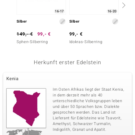
Vierter Edelstein
16-17
16-20
Edelsteinvarietät
Anzahl und Größe
Idokras
Silber
1 à 3 mm
Silber
Silber
Karatgewicht Summe
Schliff
149,- €
99,- €
99,- €
299,-
0,117 ct
Rundschliff
Sphen-Silberring
Idokras-Silberring
Sphen-
Fassung
Herkunft
Krappenfassung
Kenia
Herkunft erster Edelstein
Kenia
Im Osten Afrikas liegt der Staat Kenia,
in dem derzeit mehr als 40
unterschiedliche Volksgruppen leben
und über 50 Sprachen bzw. Dialekte
gesprochen werden. Das Land ist
Lieferant für Edelsteine wie Tsavorit,
Amethyst, Schwarzer Turmalin,
Indigolith, Granat und Apatit.