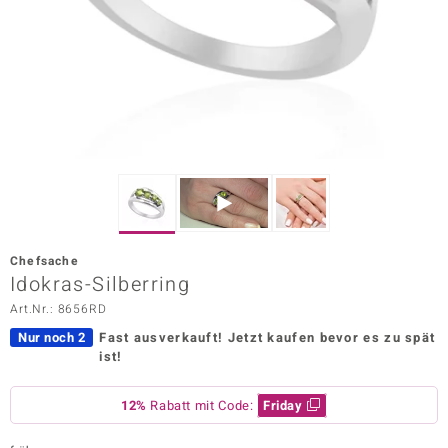
ors Edition
ana
Prince Designs
o
Chic
Chefsache
insell
Idokras-Silberring
Art.Nr.: 8656RD
n Vogue
Nur noch 2
Fast ausverkauft!
Jetzt kaufen bevor es zu spät
 Show
ist!
o Paraíso
12%
Rabatt mit Code:
Friday
Classics