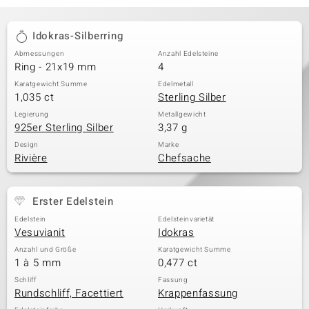
Idokras-Silberring
Abmessungen
Anzahl Edelsteine
Ring - 21x19 mm
4
Karatgewicht Summe
Edelmetall
1,035 ct
Sterling Silber
Legierung
Metallgewicht
925er Sterling Silber
3,37 g
Design
Marke
Rivière
Chefsache
Erster Edelstein
Edelstein
Edelsteinvarietät
Vesuvianit
Idokras
Anzahl und Größe
Karatgewicht Summe
1 à 5 mm
0,477 ct
Schliff
Fassung
Rundschliff, Facettiert
Krappenfassung