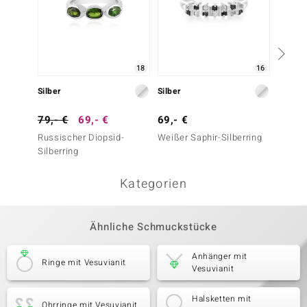
18
16
Silber
Silber
Silber
79,- €
69,- €
69,- €
99,- 
Russischer Diopsid-
Weißer Saphir-Silberring
Weißer
Silberring
Kategorien
Ähnliche Schmuckstücke
Anhänger mit
Ringe mit Vesuvianit
Vesuvianit
Halsketten mit
Ohrringe mit Vesuvianit