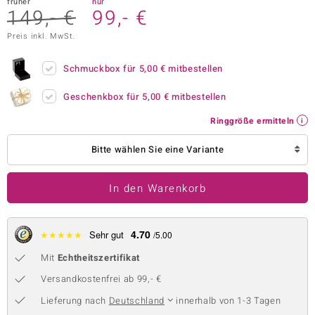
früher
nur
149,- €
99,- €
 JUWELO
Preis inkl. MwSt.
remonti
Schmuckbox für
5,00 €
mitbestellen
uca
Geschenkbox für
5,00 €
mitbestellen
no Collection
Ringgröße ermitteln
ENTS BY DE MELO
Bitte wählen Sie eine Variante
va
In den Warenkorb
otenier
 1894 Collection
4.70
★
★
★
★
★
Sehr gut
/5.00
Mit
Echtheitszertifikat
ana
Versandkostenfrei ab 99,- €
Lieferung nach
Deutschland
innerhalb von 1-3 Tagen