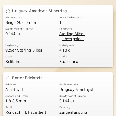
Uruguay-Amethyst-Silberring
Abmessungen
Anzahl Edelsteine
Ring - 20x19 mm
1
Karatgewicht Summe
Edelmetall
0,164 ct
Sterling Silber,
gelbvergoldet
Legierung
Metallgewicht
925er Sterling Silber
4,18 g
Design
Marke
Solitaire
Saelocana
Erster Edelstein
Edelstein
Edelsteinvarietät
Amethyst
Uruguay-Amethyst
Anzahl und Größe
Karatgewicht Summe
1 à 3,5 mm
0,164 ct
Schliff
Fassung
Rundschliff, Facettiert
Zargenfassung