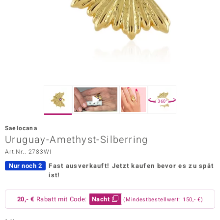
ors Edition
ana
Prince Designs
o
360°
Chic
Saelocana
insell
Uruguay-Amethyst-Silberring
Art.Nr.: 2783WI
n Vogue
Nur noch 2
Fast ausverkauft!
Jetzt kaufen bevor es zu spät
 Show
ist!
o Paraíso
20,- €
Rabatt mit Code:
Nacht
(Mindestbestellwert: 150,- €)
Classics