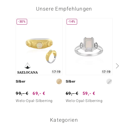
Unsere Empfehlungen
-30%
-14%
-13%
17-19
17-19
Silber
Silber
Silber
99,- €
69,- €
69,- €
59,- €
79,- 
Welo-Opal-Silberring
Welo-Opal-Silberring
Weißer
Kategorien