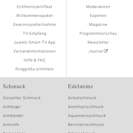
Echtheitszertifikat
Moderatoren
Willkommenspaket
Experten
Gewinnspielteilnahme
Magazine
TV-Empfang
Programmvorschau
Juwelo-Smart-TV App
Newsletter
Versandinformationen
Journal
Hilfe & FAQ
Ringgröße ermitteln
Schmuck
Edelsteine
Gesamter Schmuck
Achatschmuck
Anhänger
Amethystschmuck
Armbänder
Aquamarinschmuck
Armreife
Bernsteinschmuck