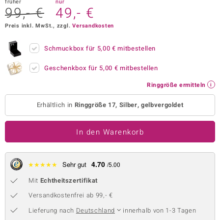
früher
nur
99,- €
49,- €
 JUWELO
Preis inkl. MwSt., zzgl.
Versandkosten
remonti
Schmuckbox für
5,00 €
mitbestellen
uca
Geschenkbox für
5,00 €
mitbestellen
no Collection
Ringgröße ermitteln
ENTS BY DE MELO
Erhältlich in
Ringgröße 17, Silber, gelbvergoldet
va
In den Warenkorb
otenier
 1894 Collection
4.70
★
★
★
★
★
Sehr gut
/5.00
Mit
Echtheitszertifikat
ana
Versandkostenfrei ab 99,- €
Lieferung nach
Deutschland
innerhalb von 1-3 Tagen