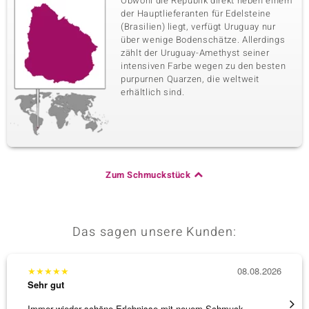
Obwohl die Republik direkt neben einem
der Hauptlieferanten für Edelsteine
(Brasilien) liegt, verfügt Uruguay nur
über wenige Bodenschätze. Allerdings
zählt der Uruguay-Amethyst seiner
intensiven Farbe wegen zu den besten
purpurnen Quarzen, die weltweit
erhältlich sind.
Zum Schmuckstück
Das sagen unsere Kunden:
★
★
★
★
★
08.08.2026
★
★
★
Sehr gut
Sehr g
Immer wieder schöne Erlebnisse mit neuem Schmuck
Schnel