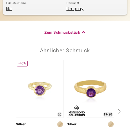
Edelsteinfarbe
Herkunft
lila
Uruguay
Zum Schmuckstück
Ähnlicher Schmuck
-40%
20
19-20
Silber
Silber
Silber