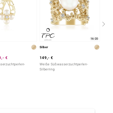
16-20
Silber
Silber
,- €
149,- €
99,- 
serzuchtperlen-
Weiße Süßwasserzuchtperlen-
Süßwas
Silberring