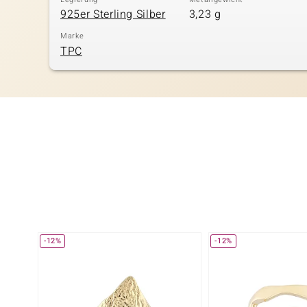
925er Sterling Silber
3,23 g
Marke
TPC
-12%
-12%