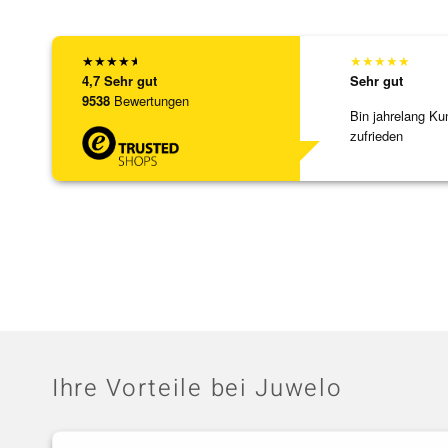
★
★
★
★
★
★
★
★
★
★
4,7
Sehr gut
Sehr gut
9538
Bewertungen
Bin jahrelang Ku
zufrieden
Ihre Vorteile bei Juwelo