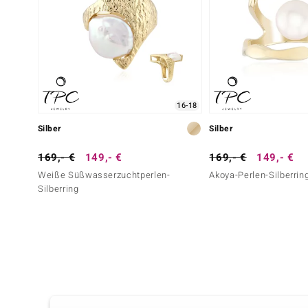
16-18
Silber
Silber
169,- €
149,- €
169,- €
149,- €
Weiße Süßwasserzuchtperlen-
Akoya-Perlen-Silberrin
Silberring