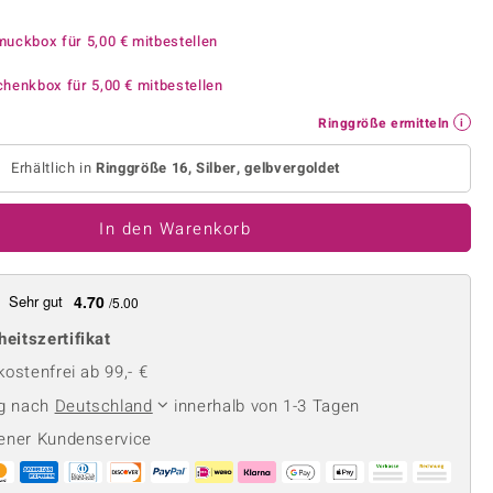
Perle
Ringgröße ermitteln
lith
Spinell
muckbox für
5,00 €
mitbestellen
in
Zirkon
chenkbox für
5,00 €
mitbestellen
Ringgröße ermitteln
Gelb
Erhältlich in
Ringgröße 16, Silber, gelbvergoldet
In den Warenkorb
Sehr gut
4.70
/5.00
heitszertifikat
ostenfrei ab 99,- €
ng nach
Deutschland
innerhalb von 1-3 Tagen
ener Kundenservice