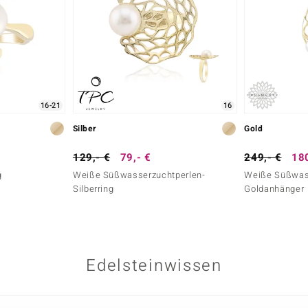
16-21
16
Silber
Gold
129,- €
79,- €
249,- €
180
g
Weiße Süßwasserzuchtperlen-
Weiße Süßwas
Silberring
Goldanhänger
Edelsteinwissen