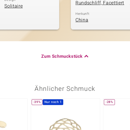
Rundschliff, Facettiert
Solitaire
Herkunft
China
Zum Schmuckstück
Ähnlicher Schmuck
-39%
Nur noch 1
-28%