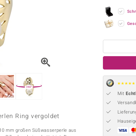
Onyx
Peridot
ns
♦ Silberhalsketten
TPC
Rhodolith
Spektro
Sch
k
♦ Silberohrringe
Trends & Classics
Türkis
Turmal
♦ Silberanhänger
Vitale Minerale
Ges
n
Platinschmuck
Blau
Grün
★
★
★
★
★
360°
Mit
Echt
Versandk
Lieferu
len Ring vergoldet
Hauseig
n 10 mm großen Süßwasserperle aus