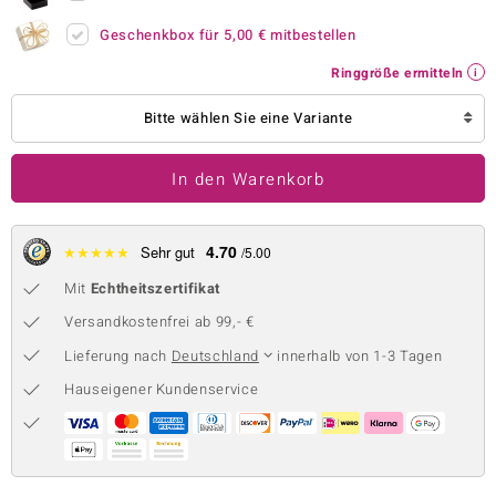
 JUWELO
Geschenkbox für
5,00 €
mitbestellen
Ringgröße ermitteln
remonti
Bitte wählen Sie eine Variante
uca
no Collection
In den Warenkorb
ENTS BY DE MELO
4.70
★
★
★
★
★
Sehr gut
/5.00
va
Mit
Echtheitszertifikat
otenier
Versandkostenfrei ab 99,- €
 1894 Collection
Lieferung nach
Deutschland
innerhalb von 1-3 Tagen
Hauseigener Kundenservice
ana