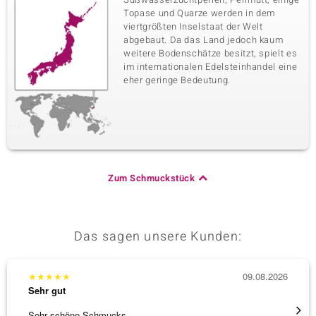
Topase und Quarze werden in dem
viertgrößten Inselstaat der Welt
abgebaut. Da das Land jedoch kaum
weitere Bodenschätze besitzt, spielt es
im internationalen Edelsteinhandel eine
eher geringe Bedeutung.
Zum Schmuckstück
Das sagen unsere Kunden:
★
★
★
★
★
09.08.2026
★
★
★
Sehr gut
Sehr g
Sehr schöne Schmucks.
Schöne