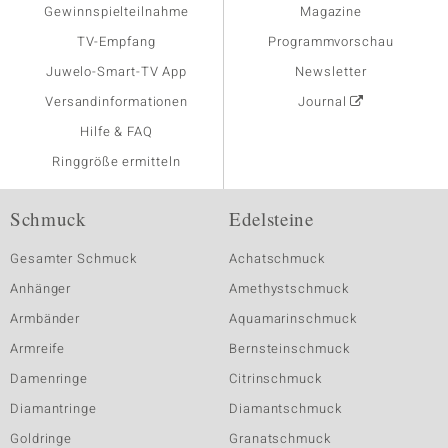
Gewinnspielteilnahme
Magazine
TV-Empfang
Programmvorschau
Juwelo-Smart-TV App
Newsletter
Versandinformationen
Journal
Hilfe & FAQ
Ringgröße ermitteln
Schmuck
Edelsteine
Gesamter Schmuck
Achatschmuck
Anhänger
Amethystschmuck
Armbänder
Aquamarinschmuck
Armreife
Bernsteinschmuck
Damenringe
Citrinschmuck
Diamantringe
Diamantschmuck
Goldringe
Granatschmuck