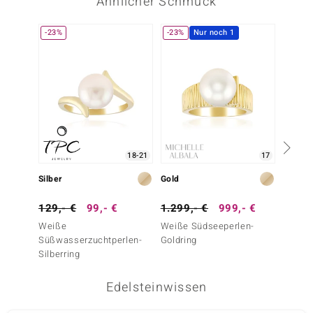
Ähnlicher Schmuck
-23%
-23%
Nur noch 1
-34%
18-21
17
Silber
Gold
Silber
129,- €
99,- €
1.299,- €
999,- €
149,-
Weiße
Weiße Südseeperlen-
Süßwas
Süßwasserzuchtperlen-
Goldring
Silberr
Silberring
Edelsteinwissen