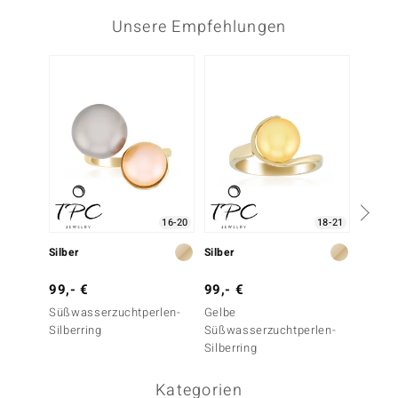
Unsere Empfehlungen
16-20
18-21
Silber
Silber
Silber
99,- €
99,- €
149,-
Süßwasserzuchtperlen-
Gelbe
Weiße
Silberring
Süßwasserzuchtperlen-
Süßwas
Silberring
Silberr
Kategorien