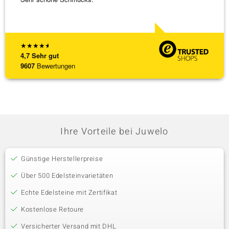
weiter
★
★
★
★
★
4,7
Sehr gut
9607
Bewertungen
Ihre Vorteile bei Juwelo
Günstige Herstellerpreise
Über 500 Edelsteinvarietäten
Echte Edelsteine mit Zertifikat
Kostenlose Retoure
Versicherter Versand mit DHL