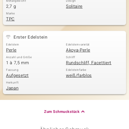
Metallgewicht
Design
2,7 g
Solitaire
Marke
TPC
Erster Edelstein
Edelstein
Edelsteinvarietät
Perle
Akoya-Perle
Anzahl und Größe
Schliff
1 à 7,5 mm
Rundschliff, Facettiert
Fassung
Edelsteinfarbe
Aufgesetzt
weiß/farblos
Herkunft
Japan
Zum Schmuckstück