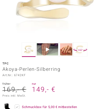
ors Edition
ana
Prince Designs
o
360°
Chic
TPC
insell
Akoya-Perlen-Silberring
Art.Nr.: 6742KF
n Vogue
früher
nur
 Show
169,- €
149,- €
o Paraíso
Preis inkl. MwSt.
Classics
Schmuckbox für
5,00 €
mitbestellen