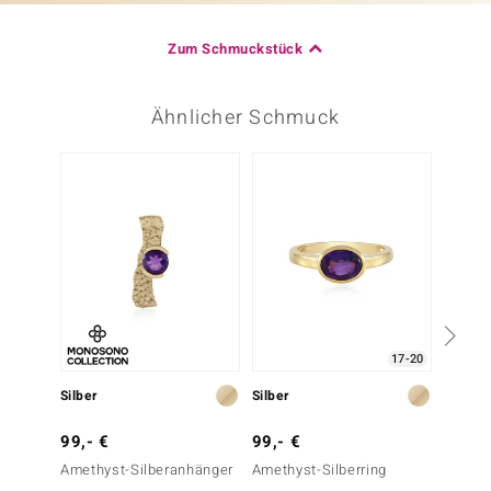
Zum Schmuckstück
Ähnlicher Schmuck
17-20
Silber
Silber
Silber
99,- €
99,- €
149,-
Amethyst-Silberanhänger
Amethyst-Silberring
Sibiri