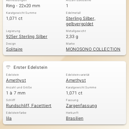
Abmessungen
Anzahl Edelsteine
Ring - 22x20 mm
1
Karatgewicht Summe
Edelmetall
1,071 ct
Sterling Silber,
gelbvergoldet
Legierung
Metallgewicht
925er Sterling Silber
2,33 g
Design
Marke
Solitaire
MONOSONO COLLECTION
Erster Edelstein
Edelstein
Edelsteinvarietät
Amethyst
Amethyst
Anzahl und Größe
Karatgewicht Summe
1 à 7 mm
1,071 ct
Schliff
Fassung
Rundschliff, Facettiert
Zargenfassung
Edelsteinfarbe
Herkunft
lila
Brasilien