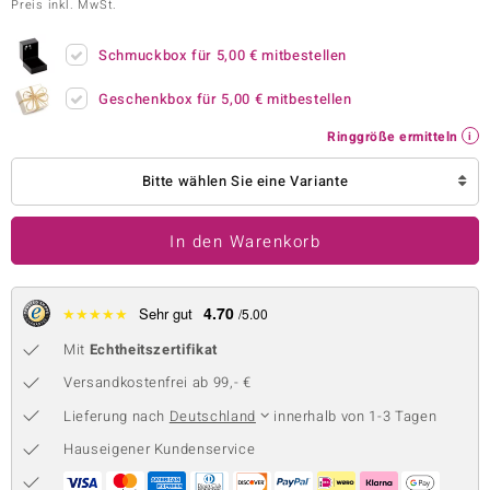
Preis inkl. MwSt.
 JUWELO
Schmuckbox für
5,00 €
mitbestellen
remonti
Geschenkbox für
5,00 €
mitbestellen
uca
Ringgröße ermitteln
no Collection
Bitte wählen Sie eine Variante
ENTS BY DE MELO
In den Warenkorb
va
otenier
4.70
★
★
★
★
★
Sehr gut
/5.00
 1894 Collection
Mit
Echtheitszertifikat
Versandkostenfrei ab 99,- €
Lieferung nach
Deutschland
innerhalb von 1-3 Tagen
ana
Hauseigener Kundenservice