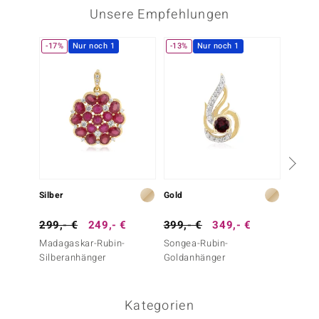
Unsere Empfehlungen
-17%
Nur noch 1
-13%
Nur noch 1
Nur n
Silber
Gold
Gold
299,- €
249,- €
399,- €
349,- €
1.999
Madagaskar-Rubin-
Songea-Rubin-
Tansan
Silberanhänger
Goldanhänger
Goldan
Kategorien