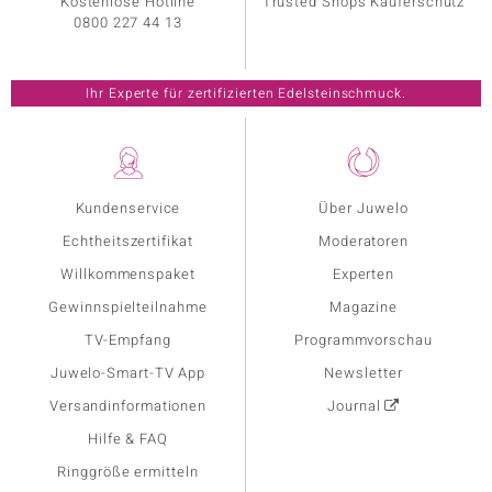
Kostenlose Hotline
Trusted Shops Käuferschutz
0800 227 44 13
Ihr Experte für zertifizierten Edelsteinschmuck.
Kundenservice
Über Juwelo
Echtheitszertifikat
Moderatoren
Willkommenspaket
Experten
Gewinnspielteilnahme
Magazine
TV-Empfang
Programmvorschau
Juwelo-Smart-TV App
Newsletter
Versandinformationen
Journal
Hilfe & FAQ
Ringgröße ermitteln