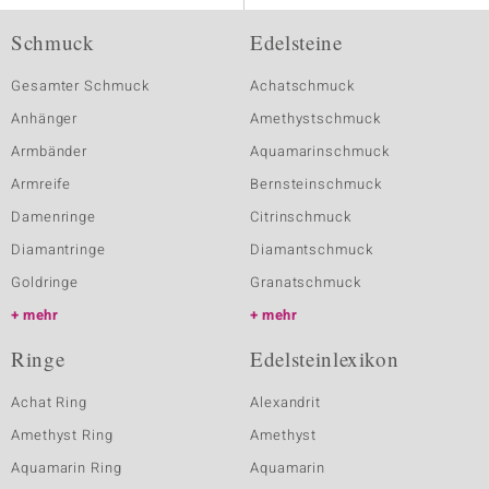
Schmuck
Edelsteine
Gesamter Schmuck
Achatschmuck
Anhänger
Amethystschmuck
Armbänder
Aquamarinschmuck
Armreife
Bernsteinschmuck
Damenringe
Citrinschmuck
Diamantringe
Diamantschmuck
Goldringe
Granatschmuck
mehr
mehr
Ringe
Edelsteinlexikon
Achat Ring
Alexandrit
Amethyst Ring
Amethyst
Aquamarin Ring
Aquamarin