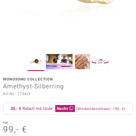
ors Edition
ana
Prince Designs
o
360°
Chic
MONOSONO COLLECTION
insell
Amethyst-Silberring
Art.Nr.: 1756LY
n Vogue
 Show
20,- €
Rabatt mit Code:
Nacht
(Mindestbestellwert: 150,- €)
o Paraíso
nur
99,- €
Classics