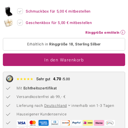
 JUWELO
Schmuckbox für
5,00 €
mitbestellen
remonti
Geschenkbox für
5,00 €
mitbestellen
uca
Ringgröße ermitteln
no Collection
Erhältlich in
Ringgröße 18, Sterling Silber
ENTS BY DE MELO
In den Warenkorb
va
otenier
4.70
★
★
★
★
★
Sehr gut
/5.00
Mit
Echtheitszertifikat
 1894 Collection
Versandkostenfrei ab 99,- €
Lieferung nach
Deutschland
innerhalb von 1-3 Tagen
ana
Hauseigener Kundenservice