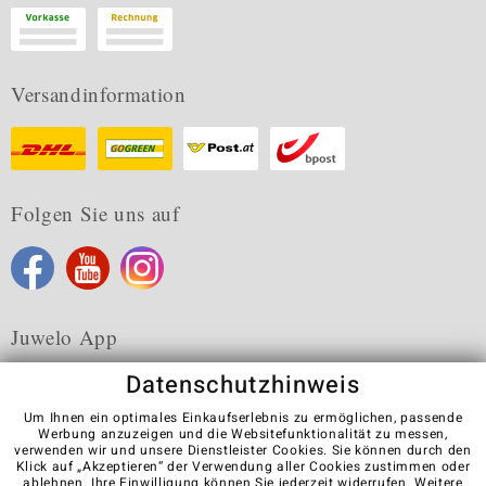
Versandinformation
Folgen Sie uns auf
Juwelo App
Datenschutzhinweis
Um Ihnen ein optimales Einkaufserlebnis zu ermöglichen, passende
Werbung anzuzeigen und die Websitefunktionalität zu messen,
verwenden wir und unsere Dienstleister Cookies. Sie können durch den
Karriere
AGB
Datenschutz
Cookies
Impressum
Klick auf „Akzeptieren“ der Verwendung aller Cookies zustimmen oder
Kontakt
Vertrag widerrufen
ablehnen
. Ihre Einwilligung können Sie jederzeit widerrufen. Weitere