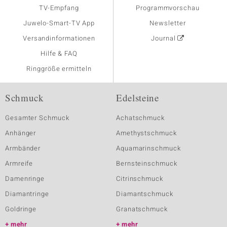
TV-Empfang
Programmvorschau
Juwelo-Smart-TV App
Newsletter
Versandinformationen
Journal
Hilfe & FAQ
Ringgröße ermitteln
Schmuck
Edelsteine
Gesamter Schmuck
Achatschmuck
Anhänger
Amethystschmuck
Armbänder
Aquamarinschmuck
Armreife
Bernsteinschmuck
Damenringe
Citrinschmuck
Diamantringe
Diamantschmuck
Goldringe
Granatschmuck
mehr
mehr