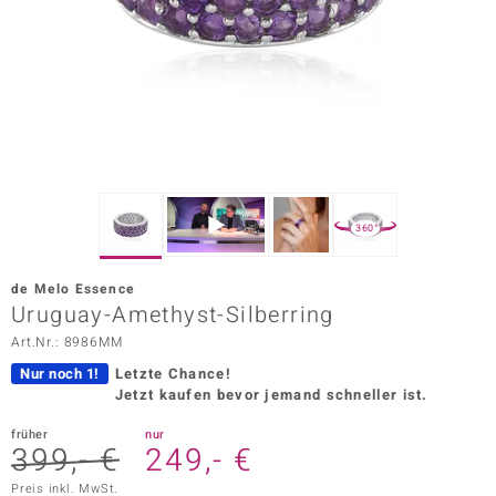
ors Edition
ana
Prince Designs
o
360°
Chic
de Melo Essence
insell
Uruguay-Amethyst-Silberring
Art.Nr.: 8986MM
n Vogue
Nur noch 1!
Letzte Chance!
 Show
Jetzt kaufen bevor jemand schneller ist.
o Paraíso
früher
nur
399,- €
249,- €
Classics
Preis inkl. MwSt.