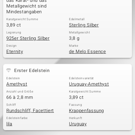
das Karat- und das
Metallgewicht sind
Mindestangaben
Karatgewicht Summe
Edelmetall
3,89 ct
Sterling Silber
Legierung
Metallgewicht
925er Sterling Silber
3,8 g
Design
Marke
Eternity
de Melo Essence
Erster Edelstein
Edelstein
Edelsteinvarietät
Amethyst
Uruguay-Amethyst
Anzahl und Größe
Karatgewicht Summe
66 à 2,8 mm
3,89 ct
Schliff
Fassung
Rundschliff, Facettiert
Krappenfassung
Edelsteinfarbe
Herkunft
lila
Uruguay