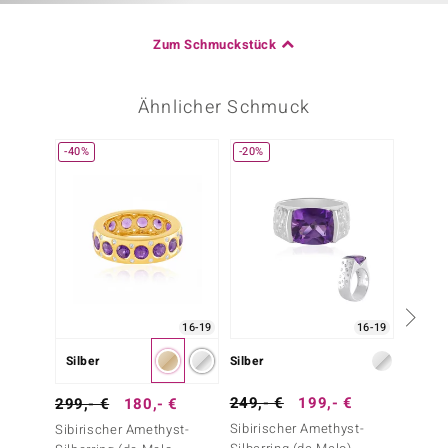
Zum Schmuckstück
Ähnlicher Schmuck
-40%
-20%
16-19
16-19
Silber
Silber
Silber
249,- €
199,- €
99,- 
299,- €
180,- €
Sibirischer Amethyst-
Marokk
Sibirischer Amethyst-