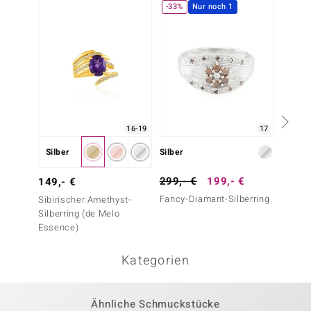
-33%
Nur noch 1
-13%
16-19
17
Silber
Silber
Silber
299,- €
199,- €
149,-
149,- €
Fancy-Diamant-Silberring
Sambia
Sibirischer Amethyst-
Silberr
Silberring (de Melo
Essenc
Essence)
Kategorien
Ähnliche Schmuckstücke