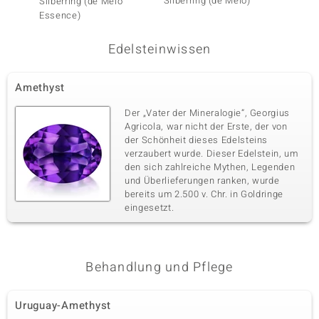
Silberring (de Melo)
Amethy
Silberring (de Melo
Essence)
Edelsteinwissen
Amethyst
Der „Vater der Mineralogie“, Georgius
Agricola, war nicht der Erste, der von
der Schönheit dieses Edelsteins
verzaubert wurde. Dieser Edelstein, um
den sich zahlreiche Mythen, Legenden
und Überlieferungen ranken, wurde
bereits um 2.500 v. Chr. in Goldringe
eingesetzt.
Behandlung und Pflege
Uruguay-Amethyst