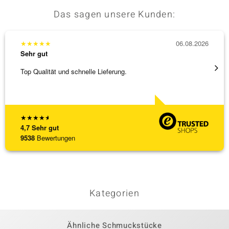
Das sagen unsere Kunden:
★
★
★
★
★
06.08.2026
★
★
★
Sehr gut
Sehr g
Top Qualität und schnelle Lieferung.
Schnel
★
★
★
★
★
4,7
Sehr gut
9538
Bewertungen
Kategorien
Ähnliche Schmuckstücke