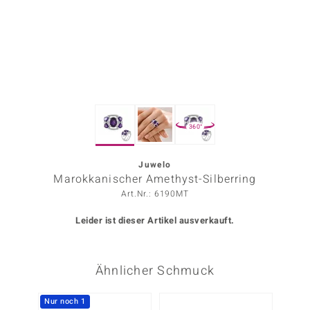
ors Edition
ana
Prince Designs
360°
o
Chic
Juwelo
Marokkanischer Amethyst-Silberring
insell
Art.Nr.: 6190MT
n Vogue
Leider ist dieser Artikel ausverkauft.
 Show
Ähnlicher Schmuck
o Paraíso
Classics
Nur noch 1