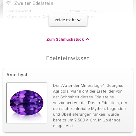
Zweiter Edelstein
Edelsteinvarietät
Anzahl und Größe
Marokkanischer Amethyst
4 à 7x5 mm
zeige mehr
Karatgewicht Summe
Schliff
2,043 ct
Tropfenschliff
Fassung
Herkunft
Zum Schmuckstück
Krappenfassung
Marokko
Edelsteinwissen
Dritter Edelstein
Edelsteinvarietät
Anzahl und Größe
Amethyst
Zirkon
2 à 2 mm
Karatgewicht Summe
Schliff
Der „Vater der Mineralogie“, Georgius
0,09 ct
Rundschliff
Agricola, war nicht der Erste, der von
der Schönheit dieses Edelsteins
Fassung
Herkunft
Krappenfassung
verzaubert wurde. Dieser Edelstein, um
Kambodscha
den sich zahlreiche Mythen, Legenden
und Überlieferungen ranken, wurde
bereits um 2.500 v. Chr. in Goldringe
Vierter Edelstein
eingesetzt.
Edelsteinvarietät
Anzahl und Größe