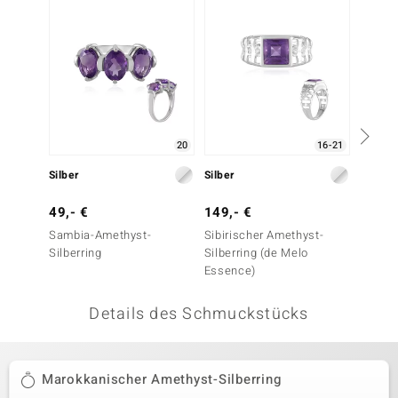
 JUWELO
remonti
uca
no Collection
20
16-21
ENTS BY DE MELO
Silber
Silber
Silber
va
49,- €
149,- €
99,- 
Sambia-Amethyst-
Sibirischer Amethyst-
Amethy
otenier
Silberring
Silberring (de Melo
(Annet
Essence)
 1894 Collection
Details des Schmuckstücks
ana
Marokkanischer Amethyst-Silberring