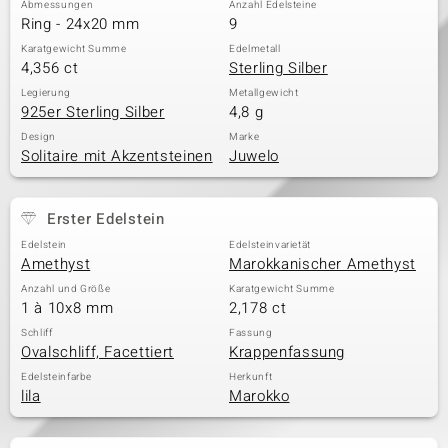
Abmessungen
Anzahl Edelsteine
Ring - 24x20 mm
9
Karatgewicht Summe
Edelmetall
4,356 ct
Sterling Silber
& Classics
Legierung
Metallgewicht
925er Sterling Silber
4,8 g
Minerale
Design
Marke
Solitaire mit Akzentsteinen
Juwelo
Erster Edelstein
Edelstein
Edelsteinvarietät
Amethyst
Marokkanischer Amethyst
Anzahl und Größe
Karatgewicht Summe
1 à 10x8 mm
2,178 ct
Schliff
Fassung
Ovalschliff, Facettiert
Krappenfassung
Edelsteinfarbe
Herkunft
lila
Marokko