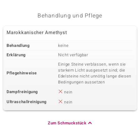
Zirkon
2 à 1,5 mm
Karatgewicht Summe
Schliff
0,045 ct
Rundschliff
Behandlung und Pflege
Fassung
Herkunft
Krappenfassung
Kambodscha
Marokkanischer Amethyst
Behandlung
keine
Erklärung
Nicht verfügbar
Einige Steine verblassen, wenn sie
starkem Licht ausgesetzt sind; die
Pflegehinweise
Edelsteine nicht unnötig lange diesen
Bedingungen aussetzen
Dampfreinigung
nein
Ultraschallreinigung
nein
Zum Schmuckstück