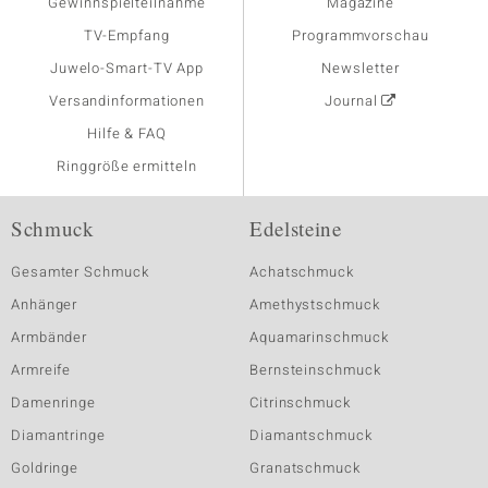
Gewinnspielteilnahme
Magazine
TV-Empfang
Programmvorschau
Juwelo-Smart-TV App
Newsletter
Versandinformationen
Journal
Hilfe & FAQ
Ringgröße ermitteln
Schmuck
Edelsteine
Gesamter Schmuck
Achatschmuck
Anhänger
Amethystschmuck
Armbänder
Aquamarinschmuck
Armreife
Bernsteinschmuck
Damenringe
Citrinschmuck
Diamantringe
Diamantschmuck
Goldringe
Granatschmuck