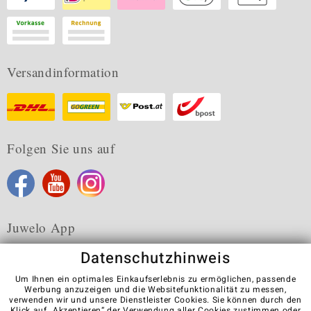
Versandinformation
Folgen Sie uns auf
Juwelo App
Datenschutzhinweis
Um Ihnen ein optimales Einkaufserlebnis zu ermöglichen, passende
Werbung anzuzeigen und die Websitefunktionalität zu messen,
verwenden wir und unsere Dienstleister Cookies. Sie können durch den
Karriere
AGB
Datenschutz
Cookies
Impressum
Klick auf „Akzeptieren“ der Verwendung aller Cookies zustimmen oder