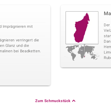
Ma
Der 
nd Imprägnieren mit
Vie
sta
ägnieren verringert die
Danb
den Glanz und die
Hemi
malinen bei Beadketten.
Limo
Rube
Zum Schmuckstück