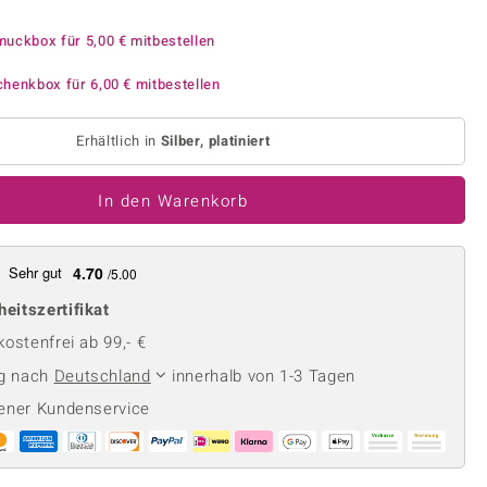
Perle
Ringgröße ermitteln
lith
Spinell
muckbox für
5,00 €
mitbestellen
in
Zirkon
chenkbox für
6,00 €
mitbestellen
Erhältlich in
Silber, platiniert
Gelb
In den Warenkorb
Sehr gut
4.70
/5.00
heitszertifikat
ostenfrei ab 99,- €
ng nach
Deutschland
innerhalb von 1-3 Tagen
ener Kundenservice