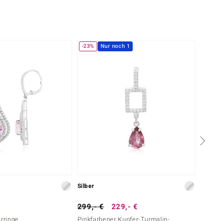
-23%
Nur noch 1
Silber
Silber
299,- €
229,- €
499,-
hrringe
Pinkfarbener Kupfer-Turmalin-
Kunzit