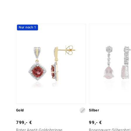
Nur noch 1
Gold
Silber
799,- €
99,- €
Roter Apatit-Goldohrringe
Rosenquarz-Silberohrr