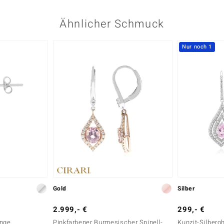
Ähnlicher Schmuck
Nur noch 1
Gold
Silber
2.999,- €
299,- €
inge
Pinkfarbener Burmesischer Spinell-
Kunzit-Silbero