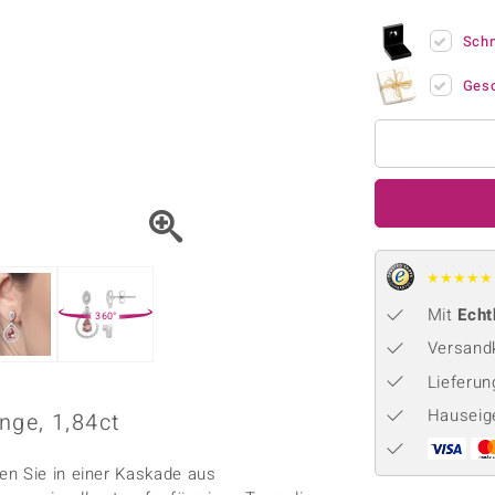
Onyx
Peridot
ns
♦ Silberhalsketten
TPC
Rhodolith
Spektro
Sch
k
♦ Silberohrringe
Trends & Classics
Türkis
Turmal
♦ Silberanhänger
Vitale Minerale
Ges
n
Platinschmuck
Blau
Grün
★
★
★
★
★
Mit
Echt
360°
Versandk
Lieferu
Hauseig
nge, 1,84ct
en Sie in einer Kaskade aus