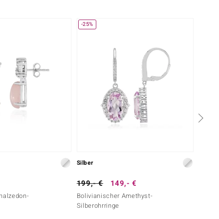
-25%
Silber
Silber
199,- €
149,- €
99,- 
halzedon-
Bolivianischer Amethyst-
Edelst
Silberohrringe