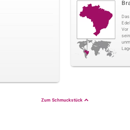
Bra
Das 
Edel
Vor
sei
unm
Lag
Zum Schmuckstück