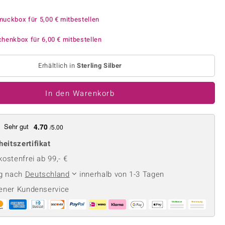
Perle
Ringgröße ermitteln
lith
Spinell
muckbox für
5,00 €
mitbestellen
in
Zirkon
chenkbox für
6,00 €
mitbestellen
Erhältlich in
Sterling Silber
Gelb
In den Warenkorb
Sehr gut
4.70
/5.00
heitszertifikat
ostenfrei ab 99,- €
ng nach
Deutschland
innerhalb von 1-3 Tagen
ener Kundenservice