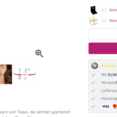
Onyx
Peridot
ns
♦ Silberhalsketten
TPC
Rhodolith
Spektro
Sch
k
♦ Silberohrringe
Trends & Classics
Türkis
Turmal
♦ Silberanhänger
Vitale Minerale
Ges
n
Platinschmuck
Blau
Grün
★
★
★
★
★
Mit
Echt
360°
Versandk
Lieferu
Hauseig
uarz und Topas, die perfekt gearbeitet