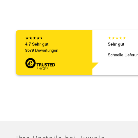
★
★
★
★
★
★
★
★
★
★
4,7
Sehr gut
Sehr gut
9579
Bewertungen
Schnelle Lieferu