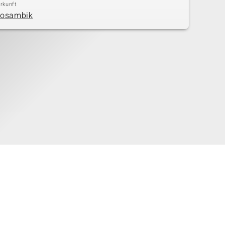
rkunft
osambik