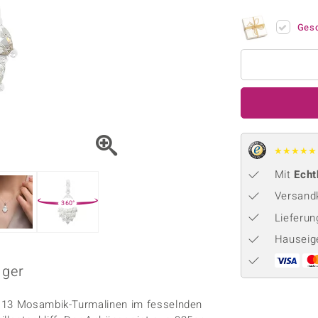
Onyx
Peridot
ns
♦ Silberhalsketten
TPC
Rhodolith
Spektro
Ges
k
♦ Silberohrringe
Trends & Classics
Türkis
Turmal
♦ Silberanhänger
Vitale Minerale
n
Platinschmuck
Blau
Grün
★
★
★
★
★
Mit
Echt
Versandk
360°
Lieferu
Hauseig
nger
t 13 Mosambik-Turmalinen im fesselnden