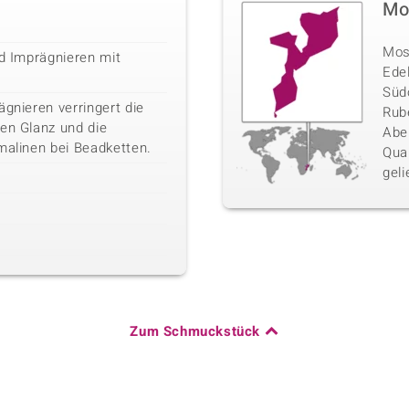
Mo
Mosa
nd Imprägnieren mit
Ede
Südo
ägnieren verringert die
Rube
den Glanz und die
Abe
malinen bei Beadketten.
Qua
geli
Zum Schmuckstück