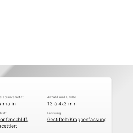
elsteinvarietät
Anzahl und Größe
urmalin
13 à 4x3 mm
hliff
Fassung
ropfenschliff,
Gestiftelt/Krappenfassung
cettiert