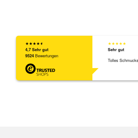
★
★
★
★
★
★
★
★
★
★
4,7
Sehr gut
Sehr gut
9524
Bewertungen
Tolles Schmuck