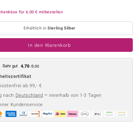
Perle
Ringgröße ermitteln
lith
Spinell
chenkbox für
6,00 €
mitbestellen
in
Zirkon
Erhältlich in
Sterling Silber
Gelb
In den Warenkorb
Sehr gut
4.70
/5.00
heitszertifikat
ostenfrei ab 99,- €
ng nach
Deutschland
innerhalb von 1-3 Tagen
ener Kundenservice