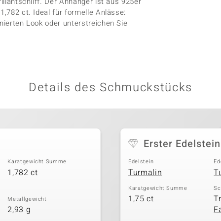
illantschliff. Der Anhänger ist aus 925er
1,782 ct. Ideal für formelle Anlässe:
inierten Look oder unterstreichen Sie
Details des Schmuckstücks
Erster Edelstein
Karatgewicht Summe
Edelstein
Ed
1,782 ct
Turmalin
T
Karatgewicht Summe
Sc
1,75 ct
T
Metallgewicht
2,93 g
Fa