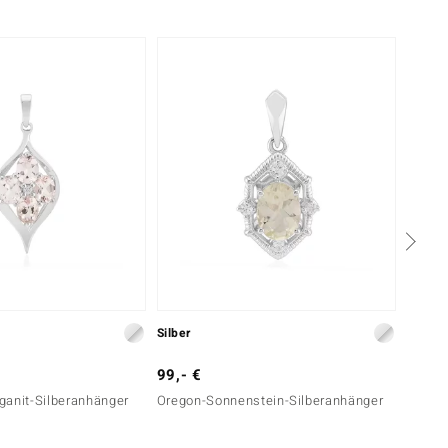
Silber
Silber
99,- €
49,- 
ganit-Silberanhänger
Oregon-Sonnenstein-Silberanhänger
Zirkon