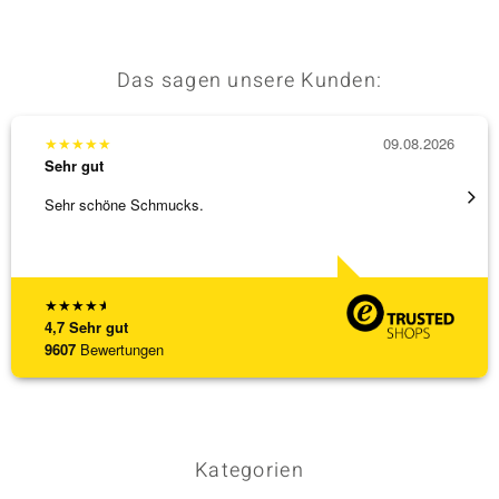
Das sagen unsere Kunden:
★
★
★
★
★
09.08.2026
★
★
★
Sehr gut
Sehr g
Sehr schöne Schmucks.
Schöne
weiter
★
★
★
★
★
4,7
Sehr gut
9607
Bewertungen
Kategorien