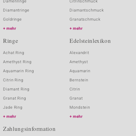
Damenringe
Citrinschmuck
Diamantringe
Diamantschmuck
Goldringe
Granatschmuck
mehr
mehr
Ringe
Edelsteinlexikon
Achat Ring
Alexandrit
Amethyst Ring
Amethyst
Aquamarin Ring
Aquamarin
Citrin Ring
Bernstein
Diamant Ring
Citrin
Granat Ring
Granat
Jade Ring
Mondstein
mehr
mehr
Zahlungsinformation