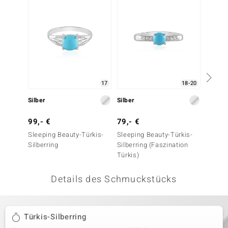
 JUWELO
remonti
uca
no Collection
17
18-20
ENTS BY DE MELO
Silber
Silber
Silber
va
99,- €
79,- €
79,- 
Sleeping Beauty-Türkis-
Sleeping Beauty-Türkis-
Grandid
otenier
Silberring
Silberring (Faszination
Türkis)
 1894 Collection
Details des Schmuckstücks
ana
Türkis-Silberring