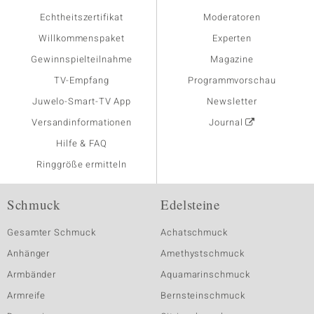
Echtheitszertifikat
Moderatoren
Willkommenspaket
Experten
Gewinnspielteilnahme
Magazine
TV-Empfang
Programmvorschau
Juwelo-Smart-TV App
Newsletter
Versandinformationen
Journal
Hilfe & FAQ
Ringgröße ermitteln
Schmuck
Edelsteine
Gesamter Schmuck
Achatschmuck
Anhänger
Amethystschmuck
Armbänder
Aquamarinschmuck
Armreife
Bernsteinschmuck