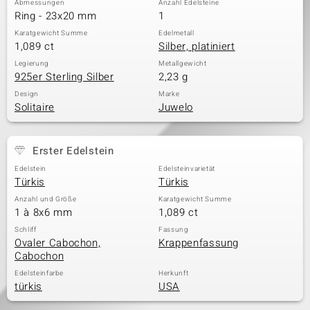
Abmessungen
Anzahl Edelsteine
Ring - 23x20 mm
1
Karatgewicht Summe
Edelmetall
1,089 ct
Silber, platiniert
& Classics
Legierung
Metallgewicht
925er Sterling Silber
2,23 g
Minerale
Design
Marke
Solitaire
Juwelo
Erster Edelstein
Edelstein
Edelsteinvarietät
Türkis
Türkis
Anzahl und Größe
Karatgewicht Summe
1 à 8x6 mm
1,089 ct
Schliff
Fassung
Ovaler Cabochon,
Krappenfassung
Cabochon
Edelsteinfarbe
Herkunft
türkis
USA