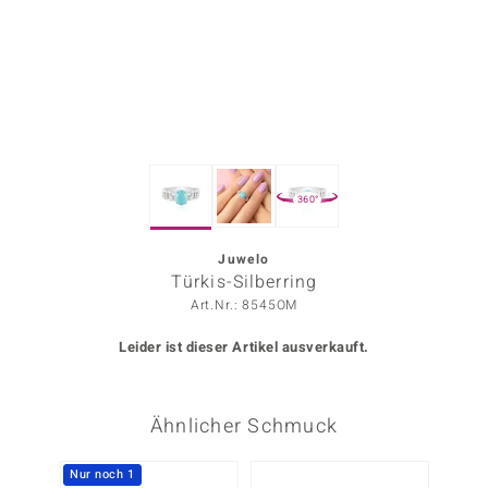
ors Edition
ana
Prince Designs
360°
o
Chic
Juwelo
Türkis-Silberring
insell
Art.Nr.: 8545OM
n Vogue
Leider ist dieser Artikel ausverkauft.
 Show
Ähnlicher Schmuck
o Paraíso
Classics
Nur noch 1
-13%