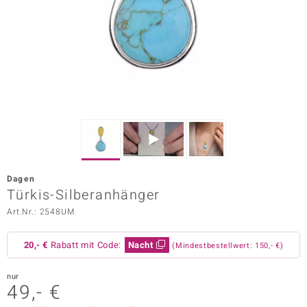
ors Edition
ana
Prince Designs
o
Chic
Dagen
insell
Türkis-Silberanhänger
Art.Nr.: 2548UM
n Vogue
 Show
20,- €
Rabatt mit Code:
Nacht
(Mindestbestellwert: 150,- €)
o Paraíso
nur
49,- €
Classics