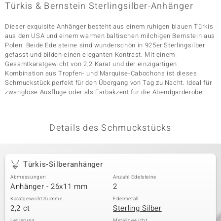
Türkis & Bernstein Sterlingsilber-Anhänger
Dieser exquisite Anhänger besteht aus einem ruhigen blauen Türkis
& Classics
aus den USA und einem warmen baltischen milchigen Bernstein aus
Polen. Beide Edelsteine sind wunderschön in 925er Sterlingsilber
gefasst und bilden einen eleganten Kontrast. Mit einem
Minerale
Gesamtkaratgewicht von 2,2 Karat und der einzigartigen
Kombination aus Tropfen- und Marquise-Cabochons ist dieses
Schmuckstück perfekt für den Übergang von Tag zu Nacht. Ideal für
zwanglose Ausflüge oder als Farbakzent für die Abendgarderobe.
Details des Schmuckstücks
Türkis-Silberanhänger
Abmessungen
Anzahl Edelsteine
Anhänger - 26x11 mm
2
Karatgewicht Summe
Edelmetall
2,2 ct
Sterling Silber
Legierung
Metallgewicht