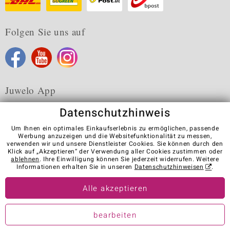
Folgen Sie uns auf
Juwelo App
Datenschutzhinweis
Um Ihnen ein optimales Einkaufserlebnis zu ermöglichen, passende
Werbung anzuzeigen und die Websitefunktionalität zu messen,
verwenden wir und unsere Dienstleister Cookies. Sie können durch den
Karriere
AGB
Datenschutz
Cookies
Impressum
Klick auf „Akzeptieren“ der Verwendung aller Cookies zustimmen oder
Kontakt
Vertrag widerrufen
ablehnen
. Ihre Einwilligung können Sie jederzeit widerrufen. Weitere
Informationen erhalten Sie in unseren
Datenschutzhinweisen
.
Visit our stores in other countries:
Alle akzeptieren
© Juwelo Deutschland GmbH (ein Tochterunternehmen der elumeo
bearbeiten
SE)