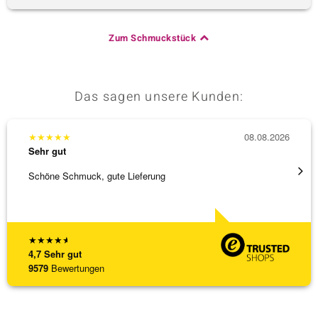
Zum Schmuckstück
Das sagen unsere Kunden:
★
★
★
★
★
08.08.2026
★
★
★
Sehr gut
Sehr g
Schöne Schmuck, gute Lieferung
Schnel
★
★
★
★
★
4,7
Sehr gut
9579
Bewertungen