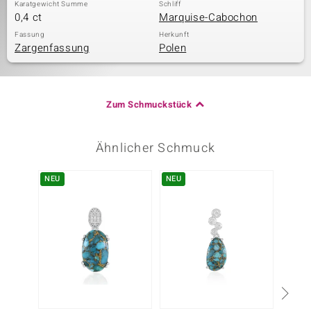
Karatgewicht Summe
Schliff
0,4 ct
Marquise-Cabochon
Fassung
Herkunft
Zargenfassung
Polen
Zum Schmuckstück
Ähnlicher Schmuck
NEU
NEU
Nur n