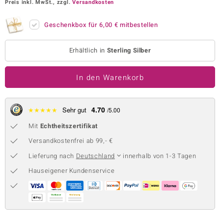
Preis inkl. MwSt., zzgl.
Versandkosten
 JUWELO
Geschenkbox für
6,00 €
mitbestellen
remonti
Erhältlich in
Sterling Silber
uca
no Collection
In den Warenkorb
ENTS BY DE MELO
4.70
★
★
★
★
★
Sehr gut
/5.00
va
Mit
Echtheitszertifikat
otenier
Versandkostenfrei ab 99,- €
 1894 Collection
Lieferung nach
Deutschland
innerhalb von 1-3 Tagen
Hauseigener Kundenservice
ana