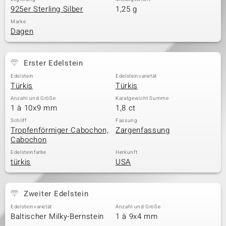
925er Sterling Silber
1,25 g
Marke
Dagen
Erster Edelstein
Edelstein
Edelsteinvarietät
Türkis
Türkis
Anzahl und Größe
Karatgewicht Summe
1 à 10x9 mm
1,8 ct
Schliff
Fassung
Tropfenförmiger Cabochon,
Zargenfassung
Cabochon
Edelsteinfarbe
Herkunft
türkis
USA
Zweiter Edelstein
Edelsteinvarietät
Anzahl und Größe
Baltischer Milky-Bernstein
1 à 9x4 mm