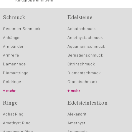
Ringgröße ermitteln
Schmuck
Edelsteine
Gesamter Schmuck
Achatschmuck
Anhänger
Amethystschmuck
Armbänder
Aquamarinschmuck
Armreife
Bernsteinschmuck
Damenringe
Citrinschmuck
Diamantringe
Diamantschmuck
Goldringe
Granatschmuck
mehr
mehr
Ringe
Edelsteinlexikon
Achat Ring
Alexandrit
Amethyst Ring
Amethyst
Aquamarin Ring
Aquamarin