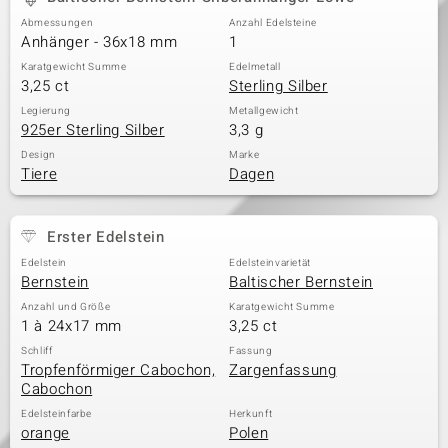
Abmessungen
Anzahl Edelsteine
Anhänger - 36x18 mm
1
Karatgewicht Summe
Edelmetall
3,25 ct
Sterling Silber
Legierung
Metallgewicht
925er Sterling Silber
3,3 g
Design
Marke
Tiere
Dagen
Erster Edelstein
Edelstein
Edelsteinvarietät
Bernstein
Baltischer Bernstein
Anzahl und Größe
Karatgewicht Summe
1 à 24x17 mm
3,25 ct
Schliff
Fassung
Tropfenförmiger Cabochon,
Zargenfassung
Cabochon
Edelsteinfarbe
Herkunft
orange
Polen