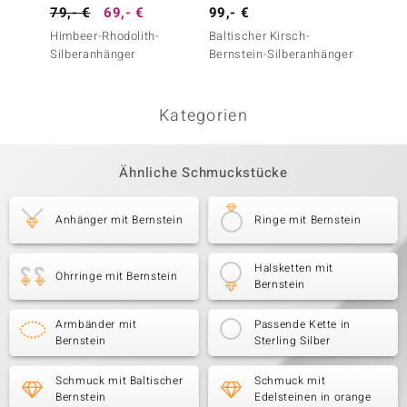
79,- €
69,- €
99,- €
69,- 
Himbeer-Rhodolith-
Baltischer Kirsch-
Zarini
Silberanhänger
Bernstein-Silberanhänger
Kategorien
Ähnliche Schmuckstücke
Anhänger mit Bernstein
Ringe mit Bernstein
Halsketten mit
Ohrringe mit Bernstein
Bernstein
Armbänder mit
Passende Kette in
Bernstein
Sterling Silber
Schmuck mit Baltischer
Schmuck mit
Bernstein
Edelsteinen in orange