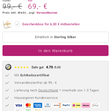
früher
nur
99,- €
69,- €
 JUWELO
Preis inkl. MwSt., zzgl.
Versandkosten
remonti
Geschenkbox für
6,00 €
mitbestellen
uca
no Collection
Erhältlich in
Sterling Silber
ENTS BY DE MELO
In den Warenkorb
va
4.70
★
★
★
★
★
Sehr gut
/5.00
otenier
Mit
Echtheitszertifikat
 1894 Collection
Versandkostenfrei ab 99,- €
Lieferung nach
Deutschland
innerhalb von 1-3 Tagen
Hauseigener Kundenservice
ana