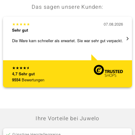
Das sagen unsere Kunden:
★
★
★
★
★
07.08.2026
★
★
★
Sehr gut
Sehr g
Die Ware kam schneller als erwartet. Sie war sehr gut verpackt.
Hatte 
Schmu
[ weite
★
★
★
★
★
4,7
Sehr gut
9554
Bewertungen
Ihre Vorteile bei Juwelo
Günstige Herstellerpreise