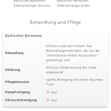
Baltischer Bernstein-
Baltischer Bernstein-
Sambi
Silberanhänger Schütze
Silberanhänger Krebs
Silber
Behandlung und Pflege
Baltischer Bernstein
Erhitzen und/oder Färben. Nur
Behandlungsmethoden, die von der
Behandlung
"International Amber Association"
genehmigt sind
Wird zur Verbesserung der Farbe
Erklärung
angewandt
sanfte Reinigung mit einem feuchten
Pflegehinweise
Tuch
Dampfreinigung
nein
Ultraschallreinigung
nein