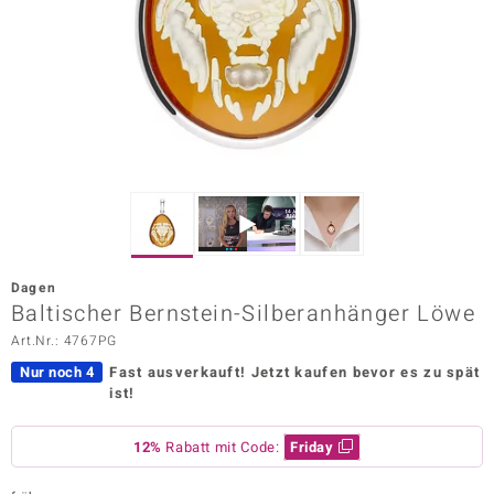
ors Edition
ana
Prince Designs
o
Chic
Dagen
insell
Baltischer Bernstein-Silberanhänger Löwe
Art.Nr.: 4767PG
n Vogue
Nur noch 4
Fast ausverkauft!
Jetzt kaufen bevor es zu spät
 Show
ist!
o Paraíso
12%
Rabatt mit Code:
Friday
Classics