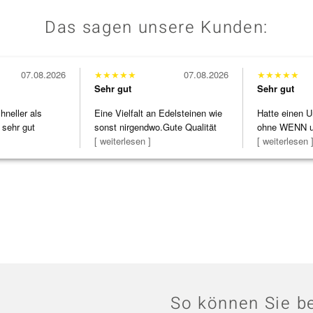
Das sagen unsere Kunden:
07.08.2026
★
★
★
★
★
07.08.2026
★
★
★
★
★
Sehr gut
Sehr gut
neller als
Eine Vielfalt an Edelsteinen wie
Hatte einen U
 sehr gut
sonst nirgendwo.Gute Qualität
ohne WENN u
zu noc
[ weiterlesen ]
Schmuckstüc
[ weiterlesen 
So können Sie be