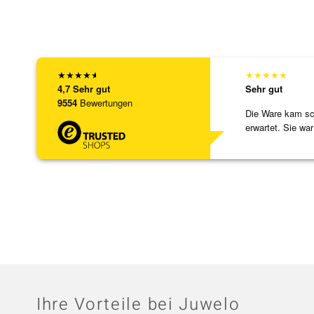
★
★
★
★
★
★
★
★
★
★
4,7
Sehr gut
Sehr gut
9554
Bewertungen
Die Ware kam sch
erwartet. Sie war
verpackt.
Ihre Vorteile bei Juwelo