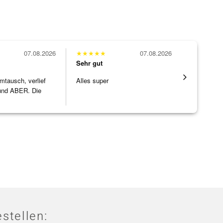
07.08.2026
★
★
★
★
★
07.08.2026
★
★
★
★
★
Sehr gut
Sehr gut
mtausch, verlief
Alles super
Wunderschö
nd ABER. Die
Opal, tolle
ke h
]
Steg ist e
[ weiterles
stellen: