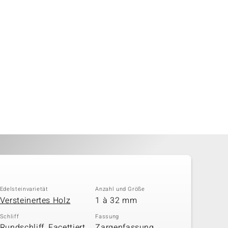
Edelsteinvarietät
Anzahl und Größe
Versteinertes Holz
1 à 32 mm
Schliff
Fassung
Rundschliff, Facettiert
Zargenfassung