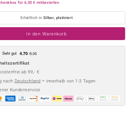
Perle
chenkbox für
6,00 €
mitbestellen
Ringgröße ermitteln
lith
Spinell
in
Erhältlich in
Silber, platiniert
Zirkon
In den Warenkorb
Gelb
Sehr gut
4.70
/5.00
heitszertifikat
ostenfrei ab 99,- €
ng nach
Deutschland
innerhalb von 1-3 Tagen
ener Kundenservice