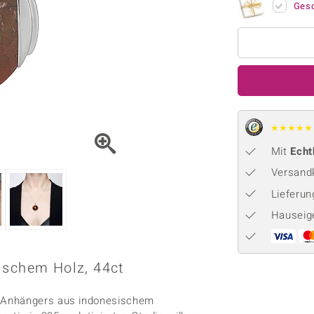
Onyx
Peridot
Ges
ns
♦ Silberhalsketten
TPC
Rhodolith
Spektro
k
♦ Silberohrringe
Trends & Classics
Türkis
Turmal
♦ Silberanhänger
Vitale Minerale
n
Platinschmuck
Blau
Grün
★
★
★
★
★
Mit
Echt
Versandk
Lieferu
Hauseig
ischem Holz, 44ct
n Anhängers aus indonesischem