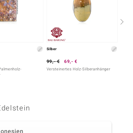
Silber
Silber
99,- €
69,- €
49,- 
Palmenholz-
Versteinertes Holz-Silberanhänger
Dinosa
r
Edelstein
donesien