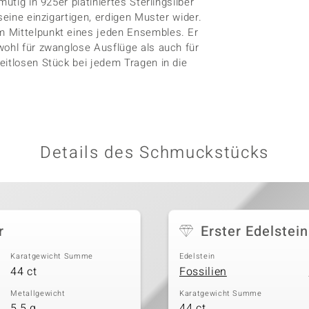
utig in 925er platiniertes Sterlingsilber
seine einzigartigen, erdigen Muster wider.
m Mittelpunkt eines jeden Ensembles. Er
wohl für zwanglose Ausflüge als auch für
eitlosen Stück bei jedem Tragen in die
Details des Schmuckstücks
r
Erster Edelstein
Karatgewicht Summe
Edelstein
44 ct
Fossilien
Metallgewicht
Karatgewicht Summe
5,5 g
44 ct