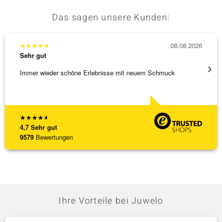
Das sagen unsere Kunden:
★
★
★
★
★
08.08.2026
★
★
★
Sehr gut
Sehr g
Immer wieder schöne Erlebnisse mit neuem Schmuck
Schöne
★
★
★
★
★
4,7
Sehr gut
9579
Bewertungen
Ihre Vorteile bei Juwelo