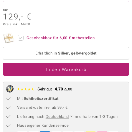
 JUWELO
nur
129,- €
remonti
Preis inkl. MwSt.
uca
Geschenkbox für
6,00 €
mitbestellen
no Collection
Erhältlich in
Silber, gelbvergoldet
ENTS BY DE MELO
va
In den Warenkorb
otenier
4.70
★
★
★
★
★
Sehr gut
/5.00
 1894 Collection
Mit
Echtheitszertifikat
Versandkostenfrei ab 99,- €
ana
Lieferung nach
Deutschland
innerhalb von 1-3 Tagen
Hauseigener Kundenservice