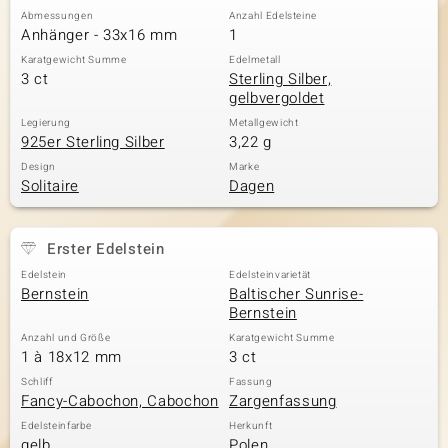
Abmessungen
Anzahl Edelsteine
Anhänger - 33x16 mm
1
Karatgewicht Summe
Edelmetall
3 ct
Sterling Silber,
gelbvergoldet
Legierung
Metallgewicht
925er Sterling Silber
3,22 g
Design
Marke
Solitaire
Dagen
Erster Edelstein
Edelstein
Edelsteinvarietät
Bernstein
Baltischer Sunrise-
Bernstein
Anzahl und Größe
Karatgewicht Summe
1 à 18x12 mm
3 ct
Schliff
Fassung
Fancy-Cabochon, Cabochon
Zargenfassung
Edelsteinfarbe
Herkunft
gelb
Polen