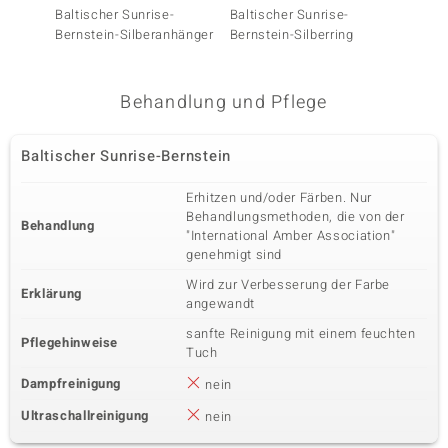
Baltischer Sunrise-
Baltischer Sunrise-
Baltis
Bernstein-Silberanhänger
Bernstein-Silberring
Bernst
Behandlung und Pflege
Baltischer Sunrise-Bernstein
Erhitzen und/oder Färben. Nur
Behandlungsmethoden, die von der
Behandlung
"International Amber Association"
genehmigt sind
Wird zur Verbesserung der Farbe
Erklärung
angewandt
sanfte Reinigung mit einem feuchten
Pflegehinweise
Tuch
Dampfreinigung
nein
Ultraschallreinigung
nein