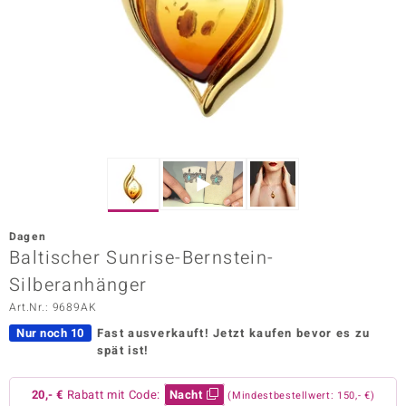
ors Edition
ana
Prince Designs
o
Chic
Dagen
insell
Baltischer Sunrise-Bernstein-
Silberanhänger
n Vogue
Art.Nr.: 9689AK
 Show
Nur noch 10
Fast ausverkauft!
Jetzt kaufen bevor es zu
spät ist!
o Paraíso
Classics
20,- €
Rabatt mit Code:
Nacht
(Mindestbestellwert: 150,- €)