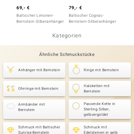
69,- €
79,- €
79,- 
Baltischer Limonen-
Baltischer Cognac-
Baltis
Bernstein-Silberanhänger
Bernstein-Silberanhänger
Bernst
Kategorien
Ähnliche Schmuckstücke
Anhänger mit Bernstein
Ringe mit Bernstein
Halsketten mit
Ohrringe mit Bernstein
Bernstein
Passende Kette in
Armbänder mit
Sterling Silber,
Bernstein
gelbvergoldet
Schmuck mit Baltischer
Schmuck mit
Sunrise-Bernstein
Edelsteinen in gelb