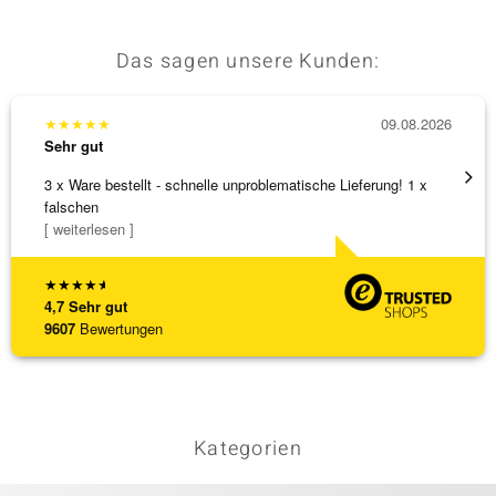
Das sagen unsere Kunden:
★
★
★
★
★
09.08.2026
★
★
★
Sehr gut
Sehr g
3 x Ware bestellt - schnelle unproblematische Lieferung! 1 x
Schöne
falschen
weiter
[ weiterlesen ]
★
★
★
★
★
4,7
Sehr gut
9607
Bewertungen
Kategorien