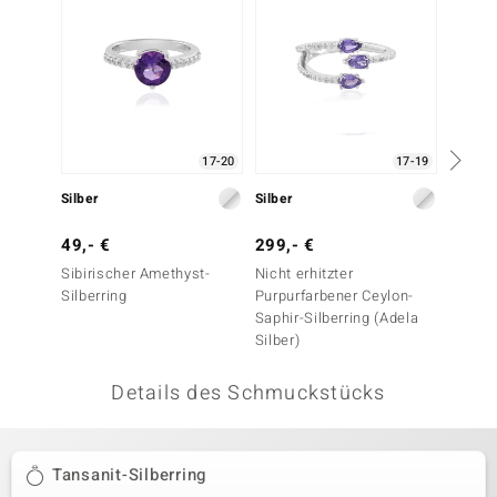
 JUWELO
remonti
uca
17-20
17-19
no Collection
Silber
Silber
Silber
ENTS BY DE MELO
49,- €
299,- €
69,- 
va
Sibirischer Amethyst-
Nicht erhitzter
Marokk
Silberring
Purpurfarbener Ceylon-
Amethy
otenier
Saphir-Silberring (Adela
Silber)
 1894 Collection
Details des Schmuckstücks
ana
Tansanit-Silberring