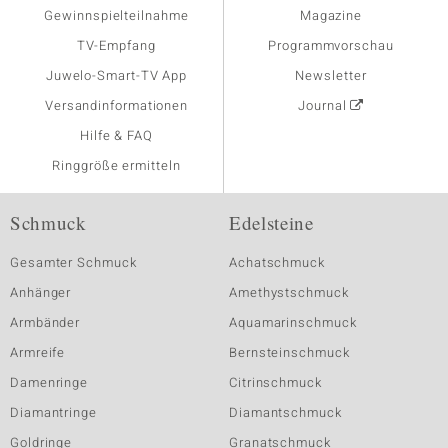
Gewinnspielteilnahme
Magazine
TV-Empfang
Programmvorschau
Juwelo-Smart-TV App
Newsletter
Versandinformationen
Journal
Hilfe & FAQ
Ringgröße ermitteln
Schmuck
Edelsteine
Gesamter Schmuck
Achatschmuck
Anhänger
Amethystschmuck
Armbänder
Aquamarinschmuck
Armreife
Bernsteinschmuck
Damenringe
Citrinschmuck
Diamantringe
Diamantschmuck
Goldringe
Granatschmuck