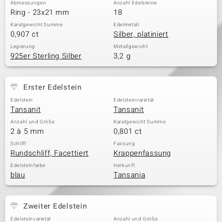
Abmessungen
Anzahl Edelsteine
Ring - 23x21 mm
18
Karatgewicht Summe
Edelmetall
0,907 ct
Silber, platiniert
& Classics
Legierung
Metallgewicht
Minerale
925er Sterling Silber
3,2 g
Erster Edelstein
Edelstein
Edelsteinvarietät
Tansanit
Tansanit
Anzahl und Größe
Karatgewicht Summe
2 à 5 mm
0,801 ct
Schliff
Fassung
Rundschliff, Facettiert
Krappenfassung
Edelsteinfarbe
Herkunft
blau
Tansania
Zweiter Edelstein
Edelsteinvarietät
Anzahl und Größe