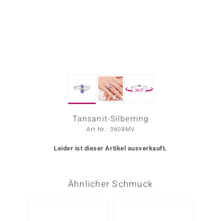
ors Edition
ana
Prince Designs
360°
o
Chic
Tansanit-Silberring
Art.Nr.: 3608MV
insell
Leider ist dieser Artikel ausverkauft.
n Vogue
 Show
Ähnlicher Schmuck
o Paraíso
-29%
Classics