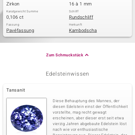
Zirkon
16 à 1 mm
Karatgewicht Summe
Schliff
0,106 ct
Rundschliff
Fassung
Herkunft
Pavéfassung
Kambodscha
Zum Schmuckstück
Edelsteinwissen
Tansanit
Diese Behauptung des Mannes, der
diesen Edelstein einst der Öffentlichkeit
vorstellte, mag recht gewagt
erscheinen, aber dieser erst seit etwa
vierzig Jahren abgebaute Edelstein löst
nach wie vor enthusiastische