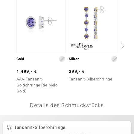
 JUWELO
remonti
uca
no Collection
ENTS BY DE MELO
Gold
Silber
Silber
va
1.499,- €
399,- €
99,- 
AAA-Tansanit-
Tansanit-Silberohrringe
Tansan
otenier
Goldohrringe (de Melo
Gold)
 1894 Collection
Details des Schmuckstücks
ana
Tansanit-Silberohrringe