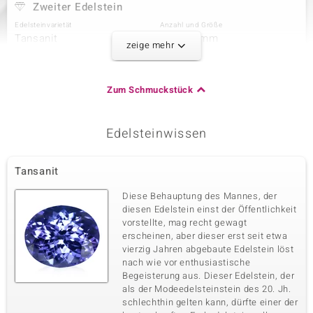
Zweiter Edelstein
Edelsteinvarietät
Anzahl und Größe
Tansanit
4 à 5x4 mm
zeige mehr
Karatgewicht Summe
Schliff
1,008 ct
Tropfenschliff
Fassung
Herkunft
Zum Schmuckstück
Krappenfassung
Tansania
Edelsteinwissen
Dritter Edelstein
Edelsteinvarietät
Anzahl und Größe
Tansanit
Tansanit
12 à 1,5 mm
Karatgewicht Summe
Schliff
Diese Behauptung des Mannes, der
0,153 ct
Rundschliff
diesen Edelstein einst der Öffentlichkeit
vorstellte, mag recht gewagt
Fassung
Herkunft
Krappenfassung
erscheinen, aber dieser erst seit etwa
Tansania
vierzig Jahren abgebaute Edelstein löst
nach wie vor enthusiastische
Begeisterung aus. Dieser Edelstein, der
als der Modeedelsteinstein des 20. Jh.
schlechthin gelten kann, dürfte einer der