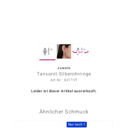
ors Edition
ana
Prince Designs
360°
o
Chic
Juwelo
Tansanit-Silberohrringe
insell
Art.Nr.: 6071VT
n Vogue
Leider ist dieser Artikel ausverkauft.
 Show
Ähnlicher Schmuck
o Paraíso
Classics
Nur noch 1