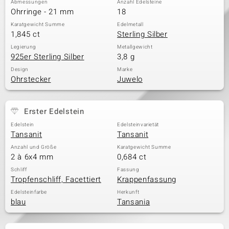
Abmessungen
Anzahl Edelsteine
Ohrringe - 21 mm
18
Karatgewicht Summe
Edelmetall
1,845 ct
Sterling Silber
& Classics
Legierung
Metallgewicht
925er Sterling Silber
3,8 g
Minerale
Design
Marke
Ohrstecker
Juwelo
Erster Edelstein
Edelstein
Edelsteinvarietät
Tansanit
Tansanit
Anzahl und Größe
Karatgewicht Summe
2 à 6x4 mm
0,684 ct
Schliff
Fassung
Tropfenschliff, Facettiert
Krappenfassung
Edelsteinfarbe
Herkunft
blau
Tansania