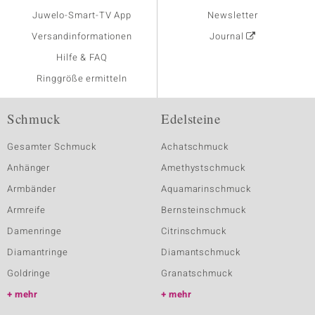
Juwelo-Smart-TV App
Newsletter
Versandinformationen
Journal
Hilfe & FAQ
Ringgröße ermitteln
Schmuck
Edelsteine
Gesamter Schmuck
Achatschmuck
Anhänger
Amethystschmuck
Armbänder
Aquamarinschmuck
Armreife
Bernsteinschmuck
Damenringe
Citrinschmuck
Diamantringe
Diamantschmuck
Goldringe
Granatschmuck
mehr
mehr