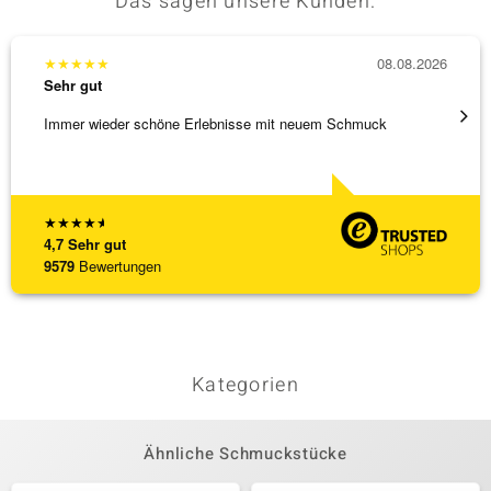
Das sagen unsere Kunden:
★
★
★
★
★
08.08.2026
★
★
★
Sehr gut
Sehr g
Immer wieder schöne Erlebnisse mit neuem Schmuck
Schnel
★
★
★
★
★
4,7
Sehr gut
9579
Bewertungen
Kategorien
Ähnliche Schmuckstücke