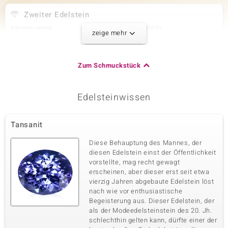
Zweiter Edelstein
Edelsteinvarietät
Anzahl und Größe
zeige mehr
Tansanit
5 à 1,8 mm
Karatgewicht Summe
Schliff
0,136 ct
Rundschliff
Zum Schmuckstück
Fassung
Herkunft
Krappenfassung
Tansania
Edelsteinwissen
Dritter Edelstein
Tansanit
Edelsteinvarietät
Anzahl und Größe
Zirkon
16 à 1,3 mm
Diese Behauptung des Mannes, der
Karatgewicht Summe
Schliff
diesen Edelstein einst der Öffentlichkeit
0,19 ct
Rundschliff
vorstellte, mag recht gewagt
erscheinen, aber dieser erst seit etwa
Fassung
Herkunft
Krappenfassung
vierzig Jahren abgebaute Edelstein löst
Kambodscha
nach wie vor enthusiastische
Begeisterung aus. Dieser Edelstein, der
als der Modeedelsteinstein des 20. Jh.
schlechthin gelten kann, dürfte einer der