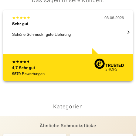
Das sagen unsere Kunden:
★
★
★
★
★
08.08.2026
★
★
★
Sehr gut
Sehr g
Schöne Schmuck, gute Lieferung
Schnel
★
★
★
★
★
4,7
Sehr gut
9579
Bewertungen
Kategorien
Ähnliche Schmuckstücke