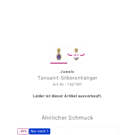
ors Edition
ana
Prince Designs
360°
o
Chic
Juwelo
Tansanit-Silberanhänger
insell
Art.Nr.: 1667MY
n Vogue
Leider ist dieser Artikel ausverkauft.
 Show
Ähnlicher Schmuck
o Paraíso
Classics
-20%
Nur noch 1