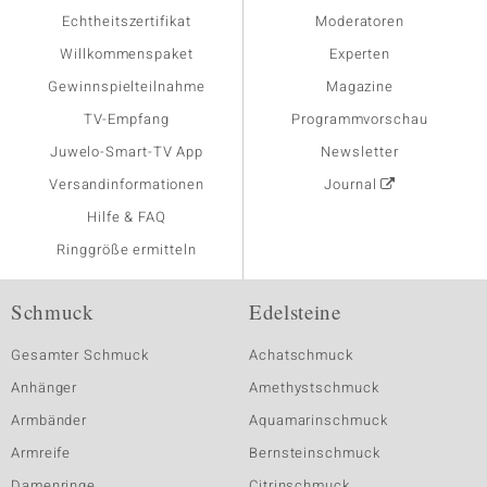
Echtheitszertifikat
Moderatoren
Willkommenspaket
Experten
Gewinnspielteilnahme
Magazine
TV-Empfang
Programmvorschau
Juwelo-Smart-TV App
Newsletter
Versandinformationen
Journal
Hilfe & FAQ
Ringgröße ermitteln
Schmuck
Edelsteine
Gesamter Schmuck
Achatschmuck
Anhänger
Amethystschmuck
Armbänder
Aquamarinschmuck
Armreife
Bernsteinschmuck
Damenringe
Citrinschmuck