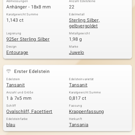
Abmessungen
Anzahl Edelsteine
Anhänger - 18x8 mm
22
Karatgewicht Summe
Edelmetall
1,143 ct
Sterling Silber,
& Classics
gelbvergoldet
Minerale
Legierung
Metallgewicht
925er Sterling Silber
1,98 g
Design
Marke
Entourage
Juwelo
Erster Edelstein
Edelstein
Edelsteinvarietät
Tansanit
Tansanit
Anzahl und Größe
Karatgewicht Summe
1 à 7x5 mm
0,817 ct
Schliff
Fassung
Ovalschliff, Facettiert
Krappenfassung
Edelsteinfarbe
Herkunft
blau
Tansania