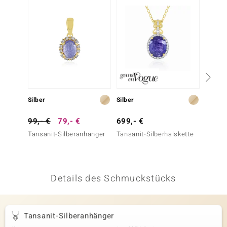
 JUWELO
remonti
uca
no Collection
ENTS BY DE MELO
Silber
Silber
Gold
va
99,- €
79,- €
699,- €
399,-
Tansanit-Silberanhänger
Tansanit-Silberhalskette
Nicht e
otenier
Fliede
Goldan
 1894 Collection
Details des Schmuckstücks
ana
Tansanit-Silberanhänger