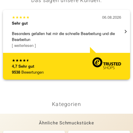
Das sagen unsere Kunden:
★
★
★
★
★
06.08.2026
★
★
★
Sehr gut
Sehr g
Besonders gefallen hat mir die schnelle Bearbeitung und die
Schnel
Bearbeitun
[ weiterlesen ]
★
★
★
★
★
4,7
Sehr gut
9538
Bewertungen
Kategorien
Ähnliche Schmuckstücke