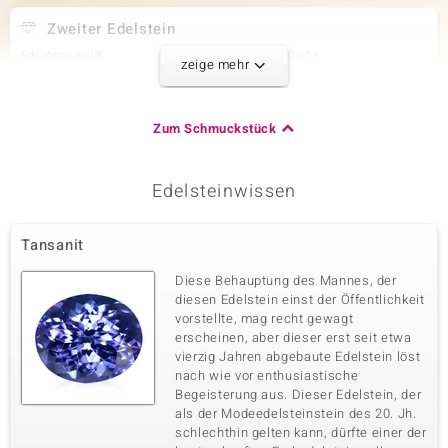
Zweiter Edelstein
Edelsteinvarietät
Anzahl und Größe
zeige mehr
Zirkon
34 à 1,5 mm
Karatgewicht Summe
Schliff
0,585 ct
Rundschliff
Zum Schmuckstück
Fassung
Herkunft
Pavéfassung
Kambodscha
Edelsteinwissen
Dritter Edelstein
Tansanit
Edelsteinvarietät
Anzahl und Größe
Zirkon
34 à 1 mm
Diese Behauptung des Mannes, der
Karatgewicht Summe
Schliff
diesen Edelstein einst der Öffentlichkeit
0,171 ct
Rundschliff
vorstellte, mag recht gewagt
erscheinen, aber dieser erst seit etwa
Fassung
Herkunft
Pavéfassung
vierzig Jahren abgebaute Edelstein löst
Kambodscha
nach wie vor enthusiastische
Begeisterung aus. Dieser Edelstein, der
als der Modeedelsteinstein des 20. Jh.
schlechthin gelten kann, dürfte einer der