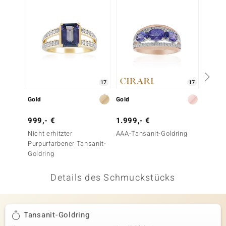
 JUWELO
remonti
uca
no Collection
17
17
ENTS BY DE MELO
Gold
Gold
Gold
va
999,- €
1.999,- €
699,-
Nicht erhitzter
AAA-Tansanit-Goldring
AAA-Ta
otenier
Purpurfarbener Tansanit-
Goldring
 1894 Collection
Details des Schmuckstücks
ana
Tansanit-Goldring