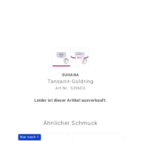
ors Edition
ana
Prince Designs
360°
o
Chic
SUHANA
Tansanit-Goldring
insell
Art.Nr.: 5296EG
n Vogue
Leider ist dieser Artikel ausverkauft.
 Show
Ähnlicher Schmuck
o Paraíso
Classics
Nur noch 1
-14%