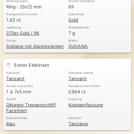
Abmessungen
Anzahl Edelsteine
Ring - 23x22 mm
69
Karatgewicht Summe
Edelmetall
1,62 ct
Gold
& Classics
Legierung
Metallgewicht
375er Gold / 9K
7 g
Minerale
Design
Marke
Solitaire mit Akzentsteinen
SUHANA
Erster Edelstein
Edelstein
Edelsteinvarietät
Tansanit
Tansanit
Anzahl und Größe
Karatgewicht Summe
1 à 7x5 mm
0,864 ct
Schliff
Fassung
Oktagon Treppenschliff,
Krappenfassung
Facettiert
Edelsteinfarbe
Herkunft
blau
Tansania