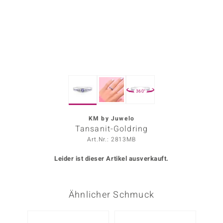
ors Edition
ana
Prince Designs
360°
o
Chic
KM by Juwelo
Tansanit-Goldring
insell
Art.Nr.: 2813MB
n Vogue
Leider ist dieser Artikel ausverkauft.
 Show
Ähnlicher Schmuck
o Paraíso
Classics
Nur n