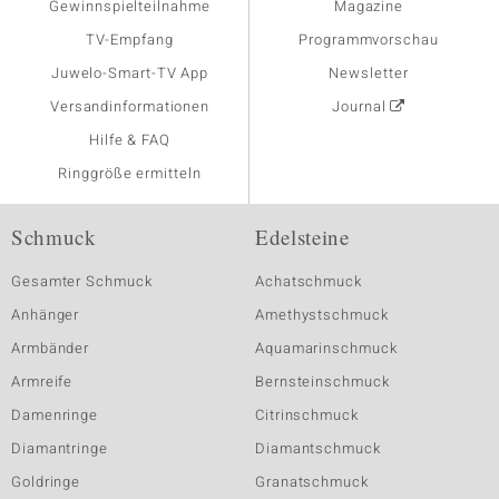
Gewinnspielteilnahme
Magazine
TV-Empfang
Programmvorschau
Juwelo-Smart-TV App
Newsletter
Versandinformationen
Journal
Hilfe & FAQ
Ringgröße ermitteln
Schmuck
Edelsteine
Gesamter Schmuck
Achatschmuck
Anhänger
Amethystschmuck
Armbänder
Aquamarinschmuck
Armreife
Bernsteinschmuck
Damenringe
Citrinschmuck
Diamantringe
Diamantschmuck
Goldringe
Granatschmuck