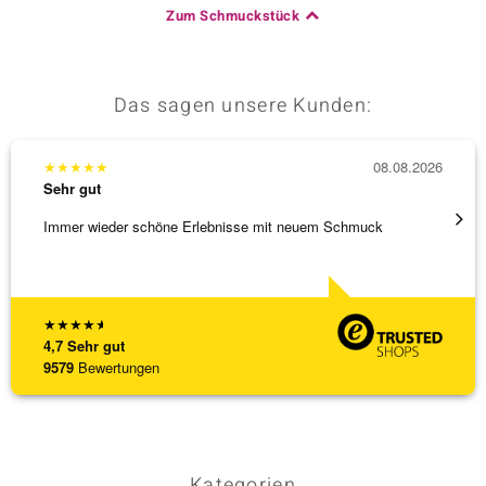
Zum Schmuckstück
Das sagen unsere Kunden:
★
★
★
★
★
08.08.2026
★
★
★
Sehr gut
Sehr g
Immer wieder schöne Erlebnisse mit neuem Schmuck
Schnel
★
★
★
★
★
4,7
Sehr gut
9579
Bewertungen
Kategorien