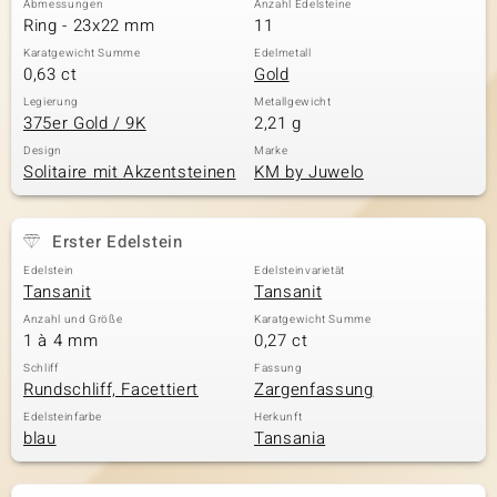
Abmessungen
Anzahl Edelsteine
Ring - 23x22 mm
11
Karatgewicht Summe
Edelmetall
0,63 ct
Gold
& Classics
Legierung
Metallgewicht
375er Gold / 9K
2,21 g
Minerale
Design
Marke
Solitaire mit Akzentsteinen
KM by Juwelo
Erster Edelstein
Edelstein
Edelsteinvarietät
Tansanit
Tansanit
Anzahl und Größe
Karatgewicht Summe
1 à 4 mm
0,27 ct
Schliff
Fassung
Rundschliff, Facettiert
Zargenfassung
Edelsteinfarbe
Herkunft
blau
Tansania