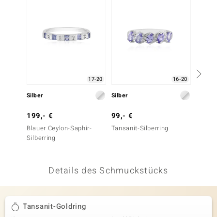
 JUWELO
remonti
uca
no Collection
17-20
16-20
ENTS BY DE MELO
Silber
Silber
Silber
va
199,- €
99,- €
79,- 
Blauer Ceylon-Saphir-
Tansanit-Silberring
Tansani
otenier
Silberring
 1894 Collection
Details des Schmuckstücks
ana
Tansanit-Goldring