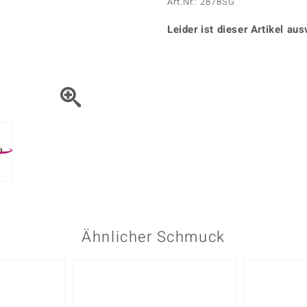
Onyx
Peridot
Art.Nr.: 2878SG
ns
♦ Silberhalsketten
TPC
Rhodolith
Spektro
k
♦ Silberohrringe
Leider ist dieser Artikel aus
Trends & Classics
Türkis
Turmal
♦ Silberanhänger
Vitale Minerale
n
Platinschmuck
Blau
Grün
Ähnlicher Schmuck