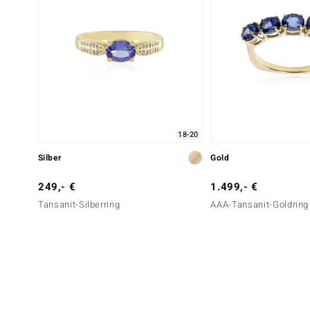
18-20
Silber
Gold
249,- €
1.499,- €
Tansanit-Silberring
AAA-Tansanit-Goldring