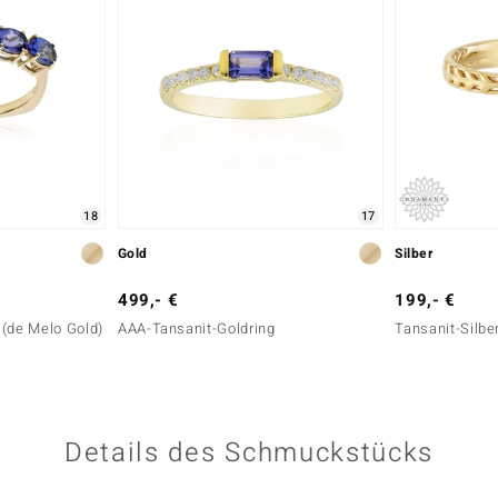
18
17
Gold
Silber
499,- €
199,- €
 (de Melo Gold)
AAA-Tansanit-Goldring
Tansanit-Silbe
Details des Schmuckstücks