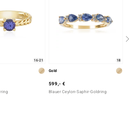
16-21
18
Gold
Gold
599,- €
399,-
rring
Blauer Ceylon-Saphir-Goldring
Nicht 