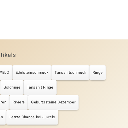
tikels
UWELO
Edelsteinschmuck
Tansanitschmuck
Ringe
Goldringe
Tansanit Ringe
aren
Rivière
Geburtssteine Dezember
en
Letzte Chance bei Juwelo