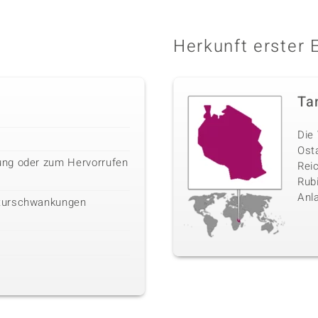
Herkunft erster 
Ta
Die 
Ost
ng oder zum Hervorrufen
Rei
Rubi
Anl
turschwankungen