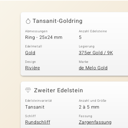
Tansanit-Goldring
Abmessungen
Anzahl Edelsteine
Ring - 25x24 mm
5
Edelmetall
Legierung
Gold
375er Gold / 9K
Design
Marke
Rivière
de Melo Gold
Zweiter Edelstein
Edelsteinvarietät
Anzahl und Größe
Tansanit
2 à 5 mm
Schliff
Fassung
Rundschliff
Zargenfassung