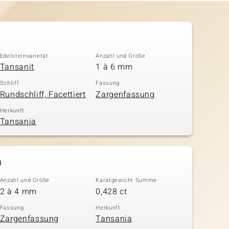
Edelsteinvarietät
Anzahl und Größe
Tansanit
1 à 6 mm
Schliff
Fassung
Rundschliff, Facettiert
Zargenfassung
Herkunft
Tansania
n
Anzahl und Größe
Karatgewicht Summe
2 à 4 mm
0,428 ct
Fassung
Herkunft
Zargenfassung
Tansania