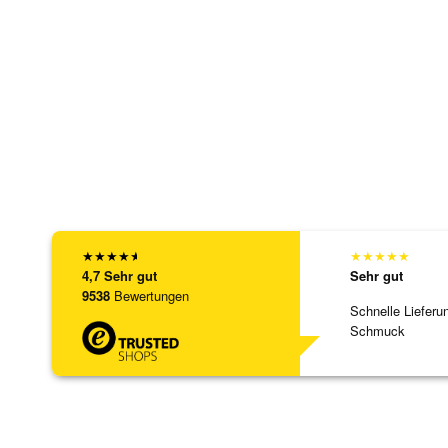
★
★
★
★
★
★
★
★
★
★
4,7
Sehr gut
Sehr gut
9538
Bewertungen
Schnelle Lieferu
Schmuck