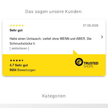
Das sagen unsere Kunden:
★
★
★
★
★
07.08.2026
★
★
★
Sehr gut
Sehr g
Hatte einen Umtausch, verlief ohne WENN und ABER. Die
Wunder
Schmuckstücke h
Steg is
[ weiterlesen ]
[ weite
★
★
★
★
★
4,7
Sehr gut
9554
Bewertungen
Kategorien