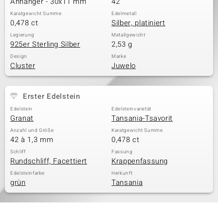
Anhänger - 30x11 mm
42
Karatgewicht Summe
Edelmetall
0,478 ct
Silber, platiniert
& Classics
Legierung
Metallgewicht
925er Sterling Silber
2,53 g
Minerale
Design
Marke
Cluster
Juwelo
Erster Edelstein
Edelstein
Edelsteinvarietät
Granat
Tansania-Tsavorit
Anzahl und Größe
Karatgewicht Summe
42 à 1,3 mm
0,478 ct
Schliff
Fassung
Rundschliff, Facettiert
Krappenfassung
Edelsteinfarbe
Herkunft
grün
Tansania