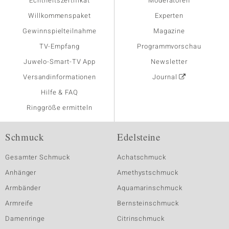
Echtheitszertifikat
Moderatoren
Willkommenspaket
Experten
Gewinnspielteilnahme
Magazine
TV-Empfang
Programmvorschau
Juwelo-Smart-TV App
Newsletter
Versandinformationen
Journal
Hilfe & FAQ
Ringgröße ermitteln
Schmuck
Edelsteine
Gesamter Schmuck
Achatschmuck
Anhänger
Amethystschmuck
Armbänder
Aquamarinschmuck
Armreife
Bernsteinschmuck
Damenringe
Citrinschmuck