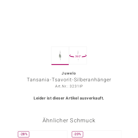
ors Edition
ana
Prince Designs
360°
o
Chic
Juwelo
Tansania-Tsavorit-Silberanhänger
insell
Art.Nr.: 3231IP
n Vogue
Leider ist dieser Artikel ausverkauft.
 Show
Ähnlicher Schmuck
o Paraíso
Classics
-28%
-20%