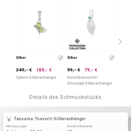
 JUWELO
remonti
uca
no Collection
ENTS BY DE MELO
Silber
Silber
Silber
va
249,- €
180,- €
99,- €
79,- €
299,-
Sphen-Silberanhänger
Kolumbianischer
I2 Cha
otenier
Smaragd-Silberanhänger
Silber
 1894 Collection
Details des Schmuckstücks
ana
Tansania-Tsavorit-Silberanhänger
Abmessungen
Anzahl Edelsteine