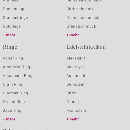
Armreife
Bernsteinschmuck
Damenringe
Citrinschmuck
Diamantringe
Diamantschmuck
Goldringe
Granatschmuck
mehr
mehr
Ringe
Edelsteinlexikon
Achat Ring
Alexandrit
Amethyst Ring
Amethyst
Aquamarin Ring
Aquamarin
Citrin Ring
Bernstein
Diamant Ring
Citrin
Granat Ring
Granat
Jade Ring
Mondstein
mehr
mehr