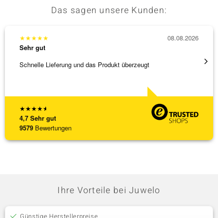
Das sagen unsere Kunden:
★
★
★
★
★
08.08.2026
★
★
★
Sehr gut
Sehr g
Schnelle Lieferung und das Produkt überzeugt
Schöne
★
★
★
★
★
4,7
Sehr gut
9579
Bewertungen
Ihre Vorteile bei Juwelo
Günstige Herstellerpreise