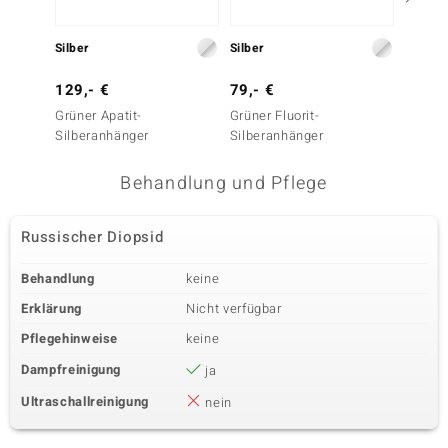
Silber
Silber
Silber
129,- €
79,- €
49,- 
Grüner Apatit-
Grüner Fluorit-
Tansan
Silberanhänger
Silberanhänger
Silber
Behandlung und Pflege
Russischer Diopsid
Behandlung
keine
Erklärung
Nicht verfügbar
Pflegehinweise
keine
Dampfreinigung
ja
Ultraschallreinigung
nein