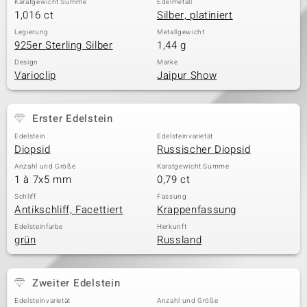
Karatgewicht Summe
Edelmetall
1,016 ct
Silber, platiniert
Legierung
Metallgewicht
925er Sterling Silber
1,44 g
Design
Marke
Varioclip
Jaipur Show
Erster Edelstein
Edelstein
Edelsteinvarietät
Diopsid
Russischer Diopsid
Anzahl und Größe
Karatgewicht Summe
1 à 7x5 mm
0,79 ct
Schliff
Fassung
Antikschliff, Facettiert
Krappenfassung
Edelsteinfarbe
Herkunft
grün
Russland
Zweiter Edelstein
Edelsteinvarietät
Anzahl und Größe