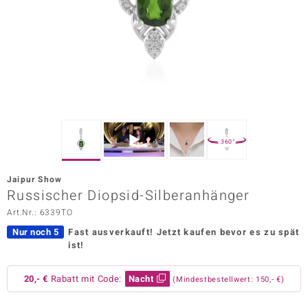
ors Edition
ana
Prince Designs
o
360°
Chic
Jaipur Show
insell
Russischer Diopsid-Silberanhänger
Art.Nr.: 6339TO
n Vogue
Nur noch 5
Fast ausverkauft!
Jetzt kaufen bevor es zu spät
 Show
ist!
o Paraíso
20,- €
Rabatt mit Code:
Nacht
(Mindestbestellwert: 150,- €)
Classics