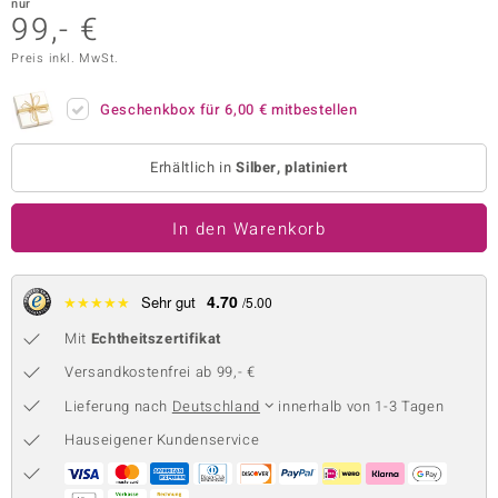
nur
99,- €
 JUWELO
Preis inkl. MwSt.
remonti
Geschenkbox für
6,00 €
mitbestellen
uca
no Collection
Erhältlich in
Silber, platiniert
ENTS BY DE MELO
In den Warenkorb
va
4.70
★
★
★
★
★
Sehr gut
otenier
/5.00
Mit
Echtheitszertifikat
 1894 Collection
Versandkostenfrei ab 99,- €
Lieferung nach
Deutschland
innerhalb von 1-3 Tagen
ana
Hauseigener Kundenservice