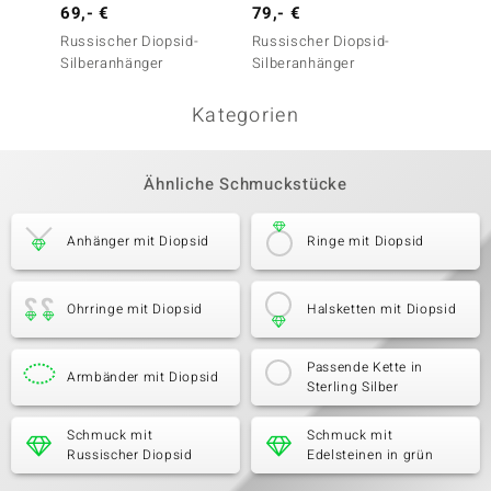
69,- €
79,- €
149,-
Russischer Diopsid-
Russischer Diopsid-
Tansan
Silberanhänger
Silberanhänger
Silberc
Kategorien
Ähnliche Schmuckstücke
Anhänger mit Diopsid
Ringe mit Diopsid
Ohrringe mit Diopsid
Halsketten mit Diopsid
Passende Kette in
Armbänder mit Diopsid
Sterling Silber
Schmuck mit
Schmuck mit
Russischer Diopsid
Edelsteinen in grün