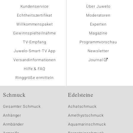
Kundenservice
Über Juwelo
Echtheitszertifikat
Moderatoren
Willkommenspaket
Experten
Gewinnspielteilnahme
Magazine
TV-Empfang
Programmvorschau
Juwelo-Smart-TV App
Newsletter
Versandinformationen
Journal
Hilfe & FAQ
Ringgröße ermitteln
Schmuck
Edelsteine
Gesamter Schmuck
Achatschmuck
Anhänger
Amethystschmuck
Armbänder
Aquamarinschmuck