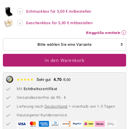
 JUWELO
Schmuckbox für
5,00 €
mitbestellen
remonti
Geschenkbox für
5,00 €
mitbestellen
uca
Ringgröße ermitteln
no Collection
Bitte wählen Sie eine Variante
ENTS BY DE MELO
In den Warenkorb
va
otenier
4.70
★
★
★
★
★
Sehr gut
/5.00
Mit
Echtheitszertifikat
 1894 Collection
Versandkostenfrei ab 99,- €
Lieferung nach
Deutschland
innerhalb von 1-3 Tagen
ana
Hauseigener Kundenservice