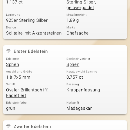
1,137 ct
Sterling Silber,
gelbvergoldet
Legierung
Metallgewicht
925er Sterling Silber
1,89 g
Design
Marke
Solitaire mit Akzentsteinen
Chefsache
Erster Edelstein
Edelstein
Edelsteinvarietät
Sphen
Sphen
Anzahl und Größe
Karatgewicht Summe
1 à 7x5 mm
0,757 ct
Schliff
Fassung
Ovaler Brillantschliff,
Krappenfassung
Facettiert
Edelsteinfarbe
Herkunft
grün
Madagaskar
Zweiter Edelstein