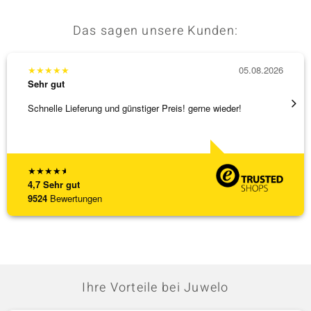
Das sagen unsere Kunden:
★
★
★
★
★
05.08.2026
★
★
★
Sehr gut
Sehr g
Schnelle Lieferung und günstiger Preis! gerne wieder!
Tolles
★
★
★
★
★
4,7
Sehr gut
9524
Bewertungen
Ihre Vorteile bei Juwelo