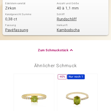
Edelsteinvarietät
Anzahl und Größe
Zirkon
40 à 1,1 mm
Karatgewicht Summe
Schliff
0,38 ct
Rundschliff
Fassung
Herkunft
Pavéfassung
Kambodscha
Zum Schmuckstück
Ähnlicher Schmuck
-40%
Nur noch 1