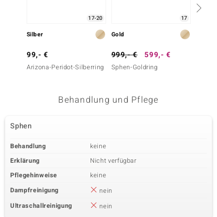
17-20
17
Silber
Gold
Silber
99,- €
999,- €
599,- €
299,-
Arizona-Peridot-Silberring
Sphen-Goldring
Sphen-
Behandlung und Pflege
Sphen
Behandlung
keine
Erklärung
Nicht verfügbar
Pflegehinweise
keine
Dampfreinigung
nein
Ultraschallreinigung
nein