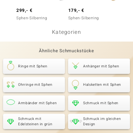
299,- €
179,- €
1.999
Sphen-Silberring
Sphen-Silberring
Sphen-
Kategorien
Ähnliche Schmuckstücke
Ringe mit Sphen
Anhänger mit Sphen
Ohrringe mit Sphen
Halsketten mit Sphen
Armbänder mit Sphen
Schmuck mit Sphen
Schmuck mit
Schmuck im gleichen
Edelsteinen in grün
Design