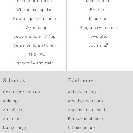
Echtheitszertifikat
Moderatoren
Willkommenspaket
Experten
Gewinnspielteilnahme
Magazine
TV-Empfang
Programmvorschau
Juwelo-Smart-TV App
Newsletter
Versandinformationen
Journal
Hilfe & FAQ
Ringgröße ermitteln
Schmuck
Edelsteine
Gesamter Schmuck
Achatschmuck
Anhänger
Amethystschmuck
Armbänder
Aquamarinschmuck
Armreife
Bernsteinschmuck
Damenringe
Citrinschmuck