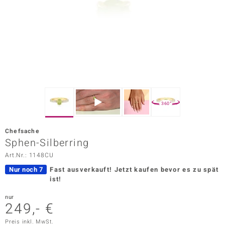
ors Edition
ana
Prince Designs
o
360°
Chic
Chefsache
insell
Sphen-Silberring
Art.Nr.: 1148CU
n Vogue
Nur noch 7
Fast ausverkauft!
Jetzt kaufen bevor es zu spät
 Show
ist!
o Paraíso
nur
249,- €
Classics
Preis inkl. MwSt.