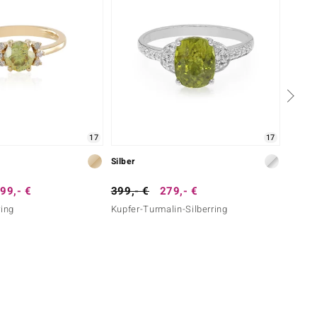
17
17
Silber
Gold
99,- €
399,- €
279,- €
999,-
ring
Kupfer-Turmalin-Silberring
Sphen-