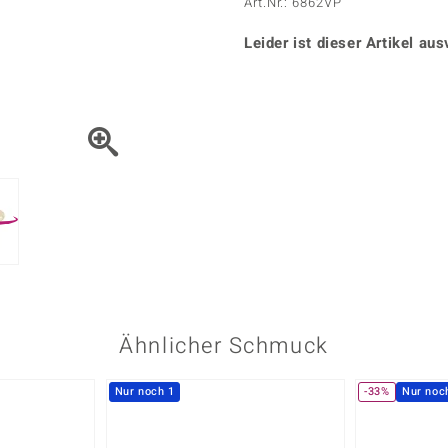
Onyx
Peridot
Art.Nr.: 6862VP
ns
♦ Silberhalsketten
TPC
Rhodolith
Spektro
k
♦ Silberohrringe
Leider ist dieser Artikel aus
Trends & Classics
Türkis
Turmal
♦ Silberanhänger
Vitale Minerale
n
Platinschmuck
Blau
Grün
Ähnlicher Schmuck
Nur noch 1
-33%
Nur noc