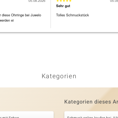
05.08.2026
★
★
★
★
★
05.0
Sehr gut
r diese Ohrringe bei Juwelo
Tolles Schmuckstück
werden ei
Kategorien
Kategorien dieses Ar
r mit Sphen
Schmuck online kaufen bei J