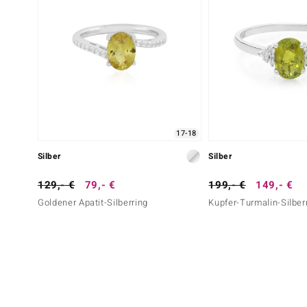
17-18
Silber
Silber
129,- €
79,- €
199,- €
149,- €
Goldener Apatit-Silberring
Kupfer-Turmalin-Silber