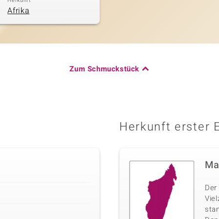
Herkunft
Afrika
Zum Schmuckstück
Herkunft erster 
Ma
Der 
Vie
sta