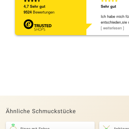
★
★
★
★
★
★
★
★
★
★
4,7
Sehr gut
Sehr gut
9524
Bewertungen
Ich habe mich fü
entschieden,sie 
[ weiterlesen ]
Ähnliche Schmuckstücke
Ringe mit Sphen
Anhänge