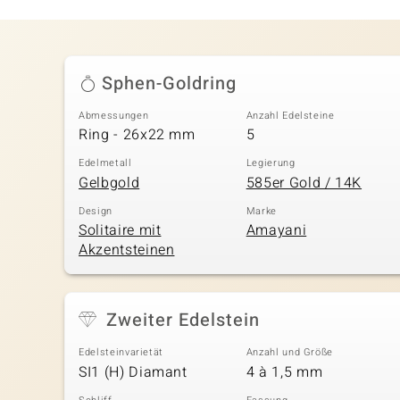
Sphen-Goldring
Abmessungen
Anzahl Edelsteine
Ring - 26x22 mm
5
Edelmetall
Legierung
Gelbgold
585er Gold / 14K
Design
Marke
Solitaire mit
Amayani
Akzentsteinen
Zweiter Edelstein
Edelsteinvarietät
Anzahl und Größe
SI1 (H) Diamant
4 à 1,5 mm