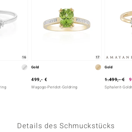
16
17
Gold
Gold
499,- €
1.499,- €
9
ring
Wagogo-Peridot-Goldring
Sphalerit-Gold
Details des Schmuckstücks