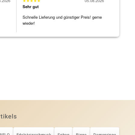
8.2026
★
★
★
★
★
05.08.2026
Sehr gut
Schnelle Lieferung und günstiger Preis! gerne
wieder!
tikels
UWELO
Edelsteinschmuck
Sphen
Ringe
Damenringe