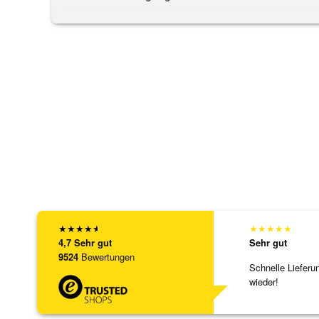
★
★
★
★
★
★
★
★
★
★
4,7
Sehr gut
Sehr gut
9524
Bewertungen
Schnelle Lieferu
wieder!