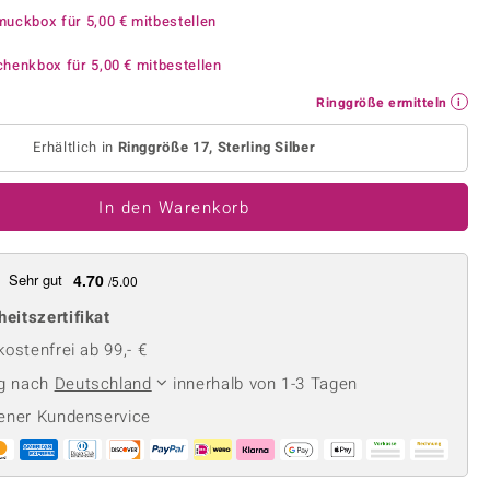
Perle
Ringgröße ermitteln
muckbox für
5,00 €
mitbestellen
lith
Spinell
chenkbox für
5,00 €
mitbestellen
in
Zirkon
Ringgröße ermitteln
Erhältlich in
Ringgröße 17, Sterling Silber
Gelb
In den Warenkorb
Sehr gut
4.70
/5.00
heitszertifikat
ostenfrei ab 99,- €
ng nach
Deutschland
innerhalb von 1-3 Tagen
ener Kundenservice