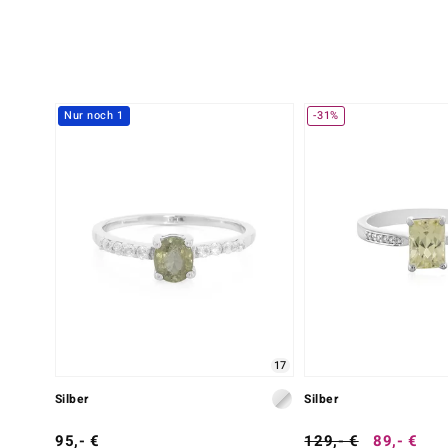
Nur noch 1
-31%
17
Silber
Silber
95,- €
129,- €
89,- €