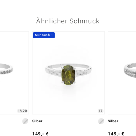
Ähnlicher Schmuck
Nur noch 1
18-20
17
Silber
Silber
149,- €
149,- €