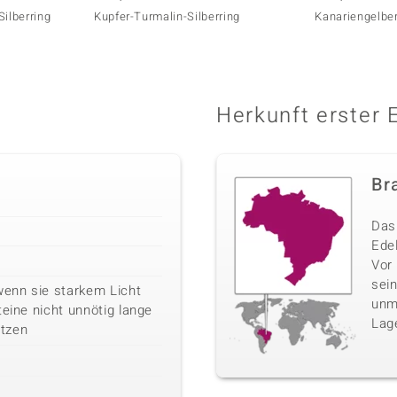
Silberring
Kupfer-Turmalin-Silberring
Kanariengelber
Herkunft erster 
Bra
Das 
Edel
Vor
sei
wenn sie starkem Licht
unm
teine nicht unnötig lange
Lag
tzen