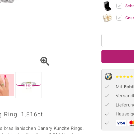
Onyx
Peridot
ns
♦ Silberhalsketten
TPC
Sch
Rhodolith
Spektro
k
♦ Silberohrringe
Trends & Classics
Ges
Türkis
Turmal
♦ Silberanhänger
Vitale Minerale
n
Platinschmuck
Blau
Grün
★
★
★
★
★
Mit
Echt
360°
Versandk
Lieferu
g Ring, 1,816ct
Hauseig
 brasilianischen Canary Kunzite Rings.