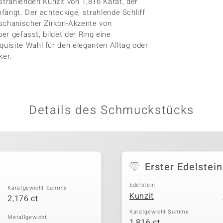
rahlenden Kunzit von 1,816 Karat, der
fängt. Der achteckige, strahlende Schliff
dschanischer Zirkon-Akzente von
er gefasst, bildet der Ring eine
uisite Wahl für den eleganten Alltag oder
ker.
Details des Schmuckstücks
Erster Edelstein
Edelstein
Karatgewicht Summe
Kunzit
2,176 ct
Karatgewicht Summe
Metallgewicht
1,816 ct