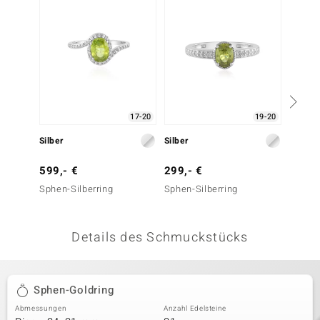
 JUWELO
remonti
uca
no Collection
17-20
19-20
ENTS BY DE MELO
Silber
Silber
Silber
va
599,- €
299,- €
149,-
Sphen-Silberring
Sphen-Silberring
Sphen-
otenier
 1894 Collection
Details des Schmuckstücks
ana
Sphen-Goldring
Abmessungen
Anzahl Edelsteine