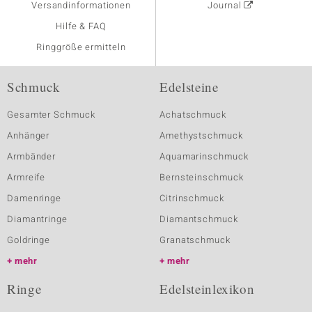
Versandinformationen
Journal
Hilfe & FAQ
Ringgröße ermitteln
Schmuck
Edelsteine
Gesamter Schmuck
Achatschmuck
Anhänger
Amethystschmuck
Armbänder
Aquamarinschmuck
Armreife
Bernsteinschmuck
Damenringe
Citrinschmuck
Diamantringe
Diamantschmuck
Goldringe
Granatschmuck
mehr
mehr
Ringe
Edelsteinlexikon