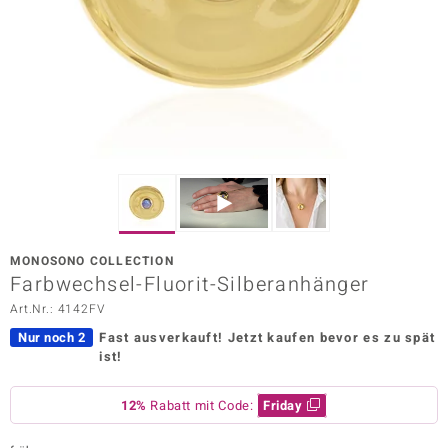
ors Edition
ana
Prince Designs
o
Chic
MONOSONO COLLECTION
insell
Farbwechsel-Fluorit-Silberanhänger
Art.Nr.: 4142FV
n Vogue
Nur noch 2
Fast ausverkauft!
Jetzt kaufen bevor es zu spät
 Show
ist!
o Paraíso
12%
Rabatt mit Code:
Friday
Classics