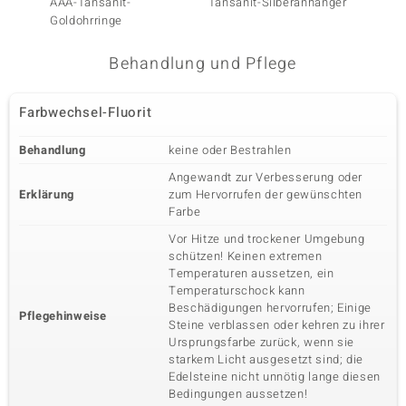
AAA-Tansanit-
Tansanit-Silberanhänger
Tansan
Goldohrringe
Behandlung und Pflege
Farbwechsel-Fluorit
Behandlung
keine oder Bestrahlen
Angewandt zur Verbesserung oder
Erklärung
zum Hervorrufen der gewünschten
Farbe
Vor Hitze und trockener Umgebung
schützen! Keinen extremen
Temperaturen aussetzen, ein
Temperaturschock kann
Beschädigungen hervorrufen; Einige
Pflegehinweise
Steine verblassen oder kehren zu ihrer
Ursprungsfarbe zurück, wenn sie
starkem Licht ausgesetzt sind; die
Edelsteine nicht unnötig lange diesen
Bedingungen aussetzen!