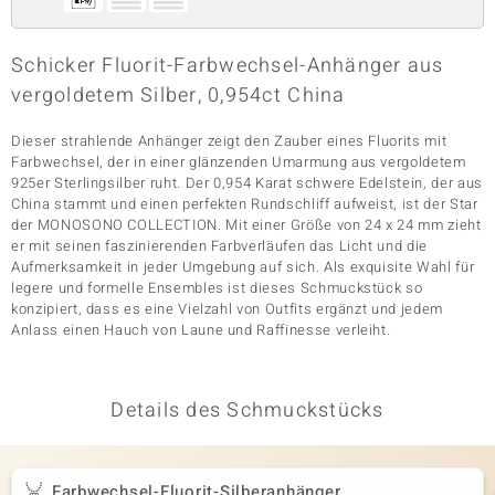
Schicker Fluorit-Farbwechsel-Anhänger aus
& Classics
vergoldetem Silber, 0,954ct China
Minerale
Dieser strahlende Anhänger zeigt den Zauber eines Fluorits mit
Farbwechsel, der in einer glänzenden Umarmung aus vergoldetem
925er Sterlingsilber ruht. Der 0,954 Karat schwere Edelstein, der aus
China stammt und einen perfekten Rundschliff aufweist, ist der Star
der MONOSONO COLLECTION. Mit einer Größe von 24 x 24 mm zieht
er mit seinen faszinierenden Farbverläufen das Licht und die
Aufmerksamkeit in jeder Umgebung auf sich. Als exquisite Wahl für
legere und formelle Ensembles ist dieses Schmuckstück so
konzipiert, dass es eine Vielzahl von Outfits ergänzt und jedem
Anlass einen Hauch von Laune und Raffinesse verleiht.
Details des Schmuckstücks
Farbwechsel-Fluorit-Silberanhänger