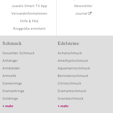
Juwelo-Smart-TV App
Newsletter
Versandinformationen
Journal
Hilfe & FAQ
Ringgröße ermitteln
Schmuck
Edelsteine
Gesamter Schmuck
Achatschmuck
Anhänger
Amethystschmuck
Armbänder
Aquamarinschmuck
Armreife
Bernsteinschmuck
Damenringe
Citrinschmuck
Diamantringe
Diamantschmuck
Goldringe
Granatschmuck
mehr
mehr