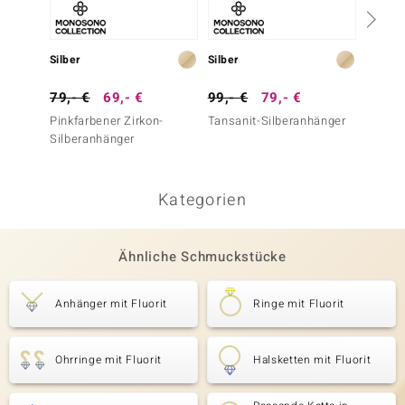
Silber
Silber
Silber
79,- €
69,- €
99,- €
79,- €
99,- 
Pinkfarbener Zirkon-
Tansanit-Silberanhänger
Sambia
Silberanhänger
Silber
Kategorien
Ähnliche Schmuckstücke
Anhänger mit Fluorit
Ringe mit Fluorit
Ohrringe mit Fluorit
Halsketten mit Fluorit