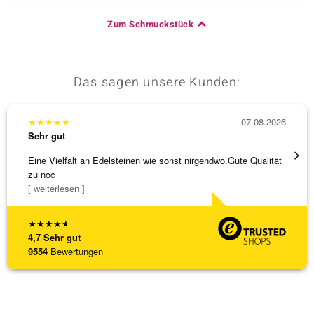
Zum Schmuckstück
Das sagen unsere Kunden:
★
★
★
★
★
07.08.2026
★
★
★
Sehr gut
Sehr g
Eine Vielfalt an Edelsteinen wie sonst nirgendwo.Gute Qualität
Wunder
zu noc
Steg is
[ weiterlesen ]
[ weite
★
★
★
★
★
4,7
Sehr gut
9554
Bewertungen