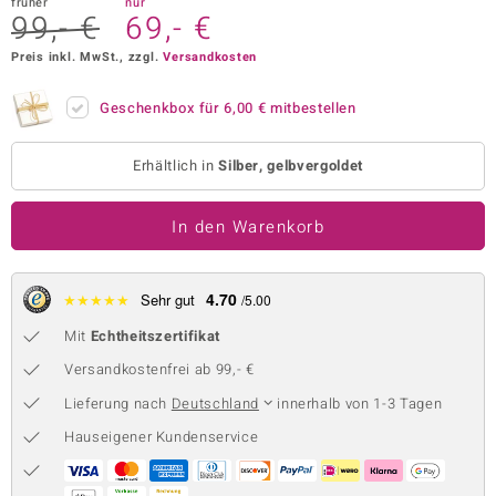
früher
nur
99,- €
69,- €
 JUWELO
Preis inkl. MwSt., zzgl.
Versandkosten
remonti
Geschenkbox für
6,00 €
mitbestellen
uca
no Collection
Erhältlich in
Silber, gelbvergoldet
ENTS BY DE MELO
In den Warenkorb
va
4.70
★
★
★
★
★
Sehr gut
/5.00
otenier
Mit
Echtheitszertifikat
 1894 Collection
Versandkostenfrei ab 99,- €
Lieferung nach
Deutschland
innerhalb von 1-3 Tagen
Hauseigener Kundenservice
ana