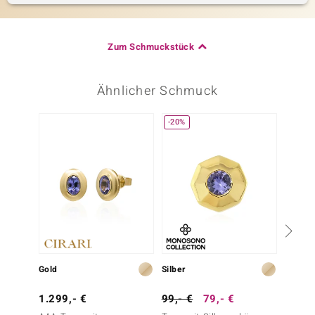
Zum Schmuckstück
Ähnlicher Schmuck
-20%
-20%
Gold
Silber
Silber
1.299,- €
99,- €
79,- €
99,- 