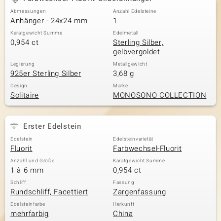
Abmessungen
Anzahl Edelsteine
Anhänger - 24x24 mm
1
Karatgewicht Summe
Edelmetall
0,954 ct
Sterling Silber,
gelbvergoldet
Legierung
Metallgewicht
925er Sterling Silber
3,68 g
Design
Marke
Solitaire
MONOSONO COLLECTION
Erster Edelstein
Edelstein
Edelsteinvarietät
Fluorit
Farbwechsel-Fluorit
Anzahl und Größe
Karatgewicht Summe
1 à 6 mm
0,954 ct
Schliff
Fassung
Rundschliff, Facettiert
Zargenfassung
Edelsteinfarbe
Herkunft
mehrfarbig
China