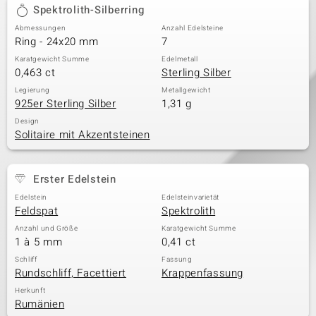
Spektrolith-Silberring
Abmessungen
Anzahl Edelsteine
Ring - 24x20 mm
7
Karatgewicht Summe
Edelmetall
0,463 ct
Sterling Silber
Legierung
Metallgewicht
925er Sterling Silber
1,31 g
Design
Solitaire mit Akzentsteinen
Erster Edelstein
Edelstein
Edelsteinvarietät
Feldspat
Spektrolith
Anzahl und Größe
Karatgewicht Summe
1 à 5 mm
0,41 ct
Schliff
Fassung
Rundschliff, Facettiert
Krappenfassung
Herkunft
Rumänien