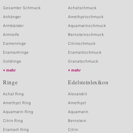
Gesamter Schmuck
Achatschmuck
Anhänger
Amethystschmuck
Armbänder
Aquamarinschmuck
Armreife
Bernsteinschmuck
Damenringe
Citrinschmuck
Diamantringe
Diamantschmuck
Goldringe
Granatschmuck
mehr
mehr
Ringe
Edelsteinlexikon
Achat Ring
Alexandrit
Amethyst Ring
Amethyst
Aquamarin Ring
Aquamarin
Citrin Ring
Bernstein
Diamant Ring
Citrin