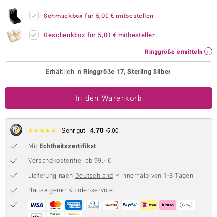
 JUWELO
Schmuckbox für
5,00 €
mitbestellen
remonti
Geschenkbox für
5,00 €
mitbestellen
Ringgröße ermitteln
uca
Erhältlich in
Ringgröße 17, Sterling Silber
no Collection
ENTS BY DE MELO
In den Warenkorb
va
4.70
★
★
★
★
★
Sehr gut
/5.00
otenier
Mit
Echtheitszertifikat
 1894 Collection
Versandkostenfrei ab 99,- €
Lieferung nach
Deutschland
innerhalb von 1-3 Tagen
Hauseigener Kundenservice
ana