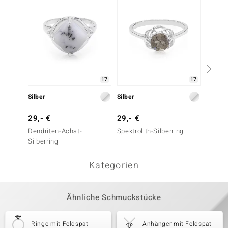
17
17
Silber
Silber
Silber
29,- €
29,- €
29,- 
Dendriten-Achat-
Spektrolith-Silberring
Spektro
Silberring
Kategorien
Ähnliche Schmuckstücke
Ringe mit Feldspat
Anhänger mit Feldspat