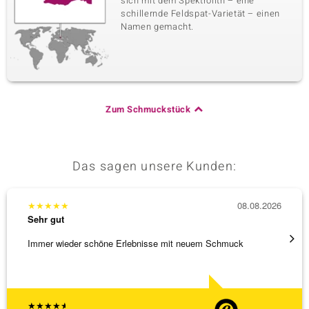
sich mit dem Spektrolith – eine
schillernde Feldspat-Varietät – einen
Namen gemacht.
Zum Schmuckstück
Das sagen unsere Kunden:
★
★
★
★
★
08.08.2026
★
★
★
Sehr gut
Sehr g
Immer wieder schöne Erlebnisse mit neuem Schmuck
Schnel
★
★
★
★
★