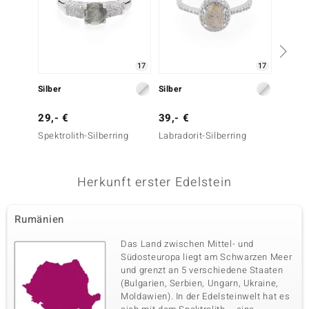
17
17
Silber
Silber
Silber
29,- €
39,- €
29,- 
Spektrolith-Silberring
Labradorit-Silberring
Spektro
Herkunft erster Edelstein
Rumänien
Das Land zwischen Mittel- und
Südosteuropa liegt am Schwarzen Meer
und grenzt an 5 verschiedene Staaten
(Bulgarien, Serbien, Ungarn, Ukraine,
Moldawien). In der Edelsteinwelt hat es