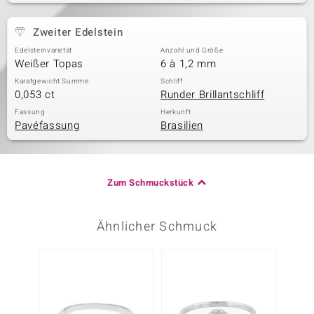
Zweiter Edelstein
Edelsteinvarietät
Anzahl und Größe
Weißer Topas
6 à 1,2 mm
Karatgewicht Summe
Schliff
0,053 ct
Runder Brillantschliff
Fassung
Herkunft
Pavéfassung
Brasilien
Zum Schmuckstück
Ähnlicher Schmuck