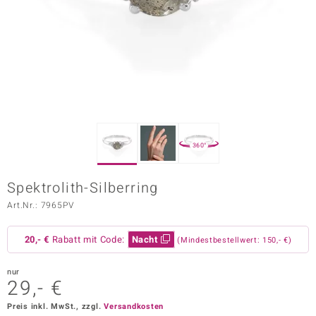
ors Edition
ana
Prince Designs
o
360°
Chic
Spektrolith-Silberring
insell
Art.Nr.: 7965PV
n Vogue
20,- €
Rabatt mit Code:
Nacht
(Mindestbestellwert: 150,- €)
 Show
nur
o Paraíso
29,- €
Classics
Preis inkl. MwSt., zzgl.
Versandkosten