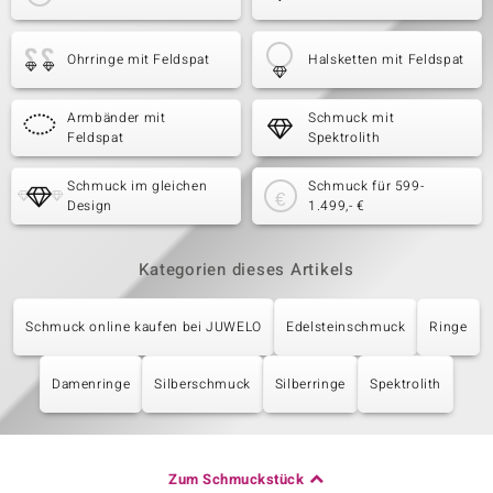
Ohrringe mit Feldspat
Halsketten mit Feldspat
Armbänder mit
Schmuck mit
Feldspat
Spektrolith
Schmuck im gleichen
Schmuck für 599-
Design
1.499,- €
Kategorien dieses Artikels
Schmuck online kaufen bei JUWELO
Edelsteinschmuck
Ringe
Damenringe
Silberschmuck
Silberringe
Spektrolith
Zum Schmuckstück