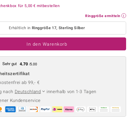
Perle
Ringgröße ermitteln
chenkbox für
5,00 €
mitbestellen
lith
Spinell
Ringgröße ermitteln
in
Zirkon
Erhältlich in
Ringgröße 17, Sterling Silber
Gelb
In den Warenkorb
Sehr gut
4.70
/5.00
heitszertifikat
ostenfrei ab 99,- €
ng nach
Deutschland
innerhalb von 1-3 Tagen
ener Kundenservice