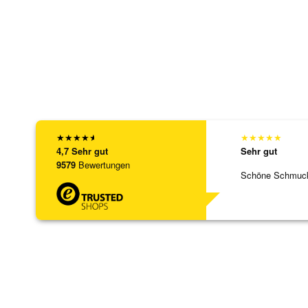
★
★
★
★
★
★
★
★
★
★
4,7
Sehr gut
Sehr gut
9579
Bewertungen
Schöne Schmuck,