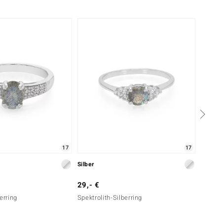
17
17
Silber
Silber
29,- €
39,- 
erring
Spektrolith-Silberring
Spektr