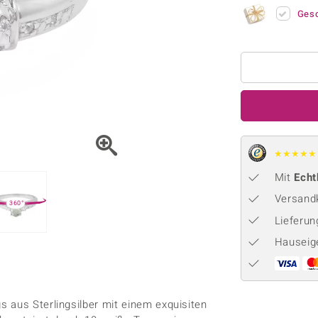
Onyx
Peridot
ns
♦ Silberhalsketten
TPC
Ges
Rhodolith
Spektro
k
♦ Silberohrringe
Trends & Classics
Türkis
Turmal
♦ Silberanhänger
Vitale Minerale
n
Platinschmuck
Blau
Grün
★
★
★
★
★
Mit
Echt
Versandk
360°
Lieferu
Hauseig
 aus Sterlingsilber mit einem exquisiten