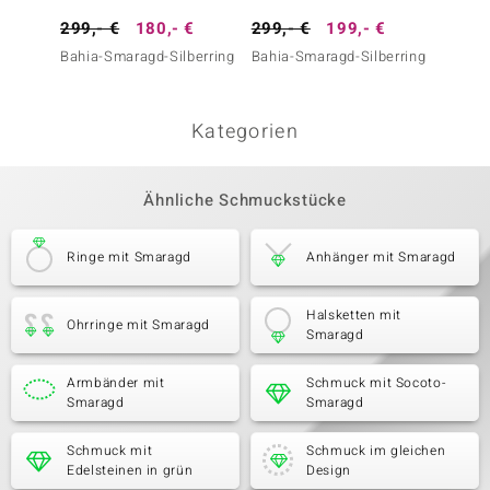
299,- €
180,- €
299,- €
199,- €
399,-
Bahia-Smaragd-Silberring
Bahia-Smaragd-Silberring
Bahia-
Kategorien
Ähnliche Schmuckstücke
Ringe mit Smaragd
Anhänger mit Smaragd
Halsketten mit
Ohrringe mit Smaragd
Smaragd
Armbänder mit
Schmuck mit Socoto-
Smaragd
Smaragd
Schmuck mit
Schmuck im gleichen
Edelsteinen in grün
Design