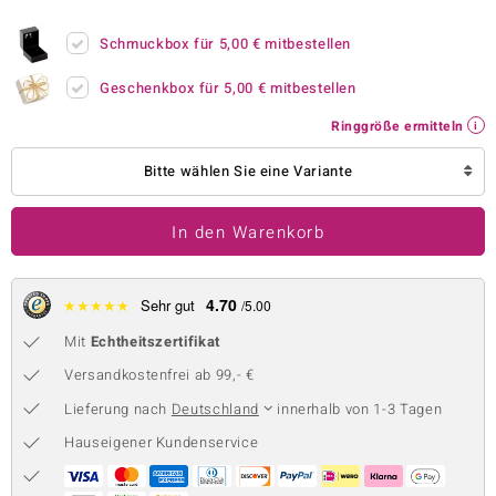
 JUWELO
Schmuckbox für
5,00 €
mitbestellen
remonti
Geschenkbox für
5,00 €
mitbestellen
uca
Ringgröße ermitteln
no Collection
Bitte wählen Sie eine Variante
ENTS BY DE MELO
In den Warenkorb
va
otenier
4.70
★
★
★
★
★
Sehr gut
/5.00
Mit
Echtheitszertifikat
 1894 Collection
Versandkostenfrei ab 99,- €
Lieferung nach
Deutschland
innerhalb von 1-3 Tagen
ana
Hauseigener Kundenservice