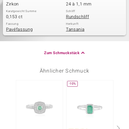
Zirkon
24 à 1,1 mm
Karatgewicht Summe
Schliff
0,153 ct
Rundschliff
Fassung
Herkunft
Pavéfassung
Tansania
Zum Schmuckstück
Ähnlicher Schmuck
-10%
-51%