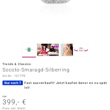
ors Edition
ana
Prince Designs
o
360°
Chic
Trends & Classics
insell
Socoto-Smaragd-Silberring
Art.Nr.: 1077PE
n Vogue
Nur noch 7
Fast ausverkauft!
Jetzt kaufen bevor es zu spät
 Show
ist!
o Paraíso
nur
399,- €
Classics
Preis inkl. MwSt.