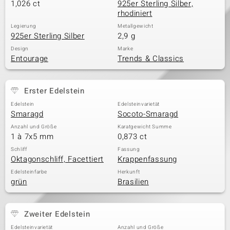
1,026 ct
925er Sterling Silber,
rhodiniert
Legierung
Metallgewicht
925er Sterling Silber
2,9 g
Design
Marke
Entourage
Trends & Classics
Erster Edelstein
Edelstein
Edelsteinvarietät
Smaragd
Socoto-Smaragd
Anzahl und Größe
Karatgewicht Summe
1 à 7x5 mm
0,873 ct
Schliff
Fassung
Oktagonschliff, Facettiert
Krappenfassung
Edelsteinfarbe
Herkunft
grün
Brasilien
Zweiter Edelstein
Edelsteinvarietät
Anzahl und Größe