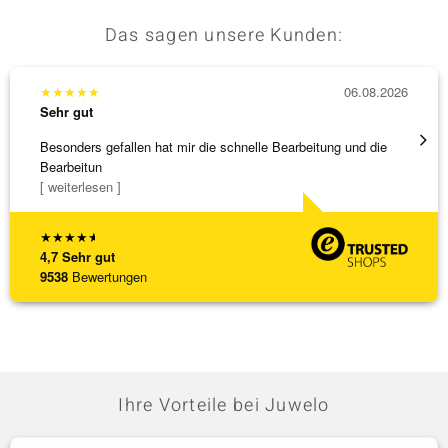
Das sagen unsere Kunden:
★
★
★
★
★
06.08.2026
★
★
★
Sehr gut
Sehr g
Besonders gefallen hat mir die schnelle Bearbeitung und die
Top Qu
Bearbeitun
[ weiterlesen ]
★
★
★
★
★
4,7
Sehr gut
9538
Bewertungen
Ihre Vorteile bei Juwelo