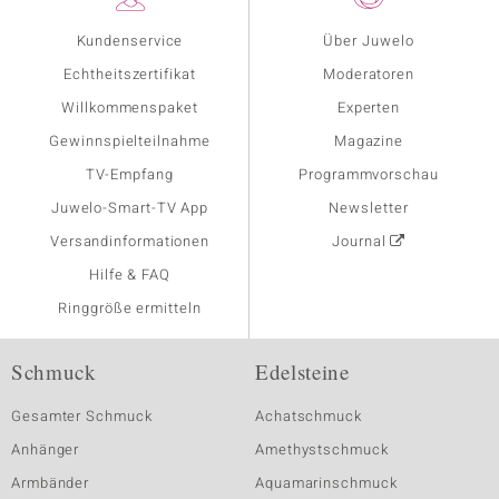
Kundenservice
Über Juwelo
Echtheitszertifikat
Moderatoren
Willkommenspaket
Experten
Gewinnspielteilnahme
Magazine
TV-Empfang
Programmvorschau
Juwelo-Smart-TV App
Newsletter
Versandinformationen
Journal
Hilfe & FAQ
Ringgröße ermitteln
Schmuck
Edelsteine
Gesamter Schmuck
Achatschmuck
Anhänger
Amethystschmuck
Armbänder
Aquamarinschmuck