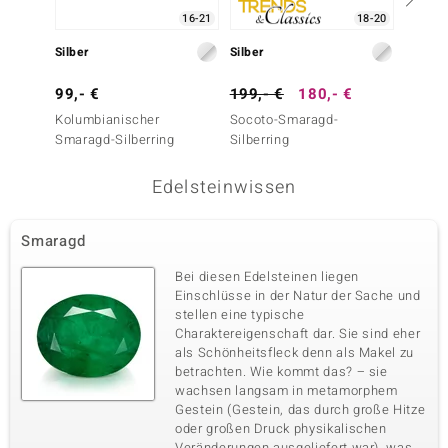
16-21
18-20
Silber
Silber
Silber
99,- €
199,- €
180,- €
99,- 
Kolumbianischer
Socoto-Smaragd-
Grüner
Smaragd-Silberring
Silberring
Silberr
Edelsteinwissen
Smaragd
Bei diesen Edelsteinen liegen
Einschlüsse in der Natur der Sache und
stellen eine typische
Charaktereigenschaft dar. Sie sind eher
als Schönheitsfleck denn als Makel zu
betrachten. Wie kommt das? – sie
wachsen langsam in metamorphem
Gestein (Gestein, das durch große Hitze
oder großen Druck physikalischen
Veränderungen ausgeliefert war), was