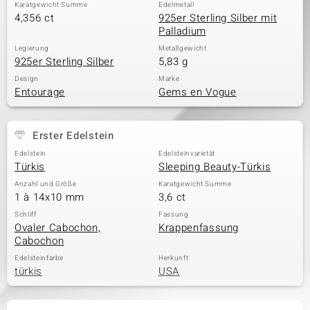
Karatgewicht Summe
Edelmetall
4,356 ct
925er Sterling Silber mit
Palladium
Legierung
Metallgewicht
925er Sterling Silber
5,83 g
Design
Marke
Entourage
Gems en Vogue
Erster Edelstein
Edelstein
Edelsteinvarietät
Türkis
Sleeping Beauty-Türkis
Anzahl und Größe
Karatgewicht Summe
1 à 14x10 mm
3,6 ct
Schliff
Fassung
Ovaler Cabochon,
Krappenfassung
Cabochon
Edelsteinfarbe
Herkunft
türkis
USA