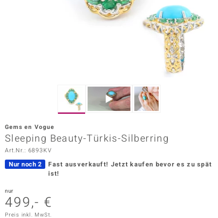
ors Edition
ana
Prince Designs
o
Chic
Gems en Vogue
insell
Sleeping Beauty-Türkis-Silberring
Art.Nr.: 6893KV
n Vogue
Nur noch 2
Fast ausverkauft!
Jetzt kaufen bevor es zu spät
 Show
ist!
o Paraíso
nur
499,- €
Classics
Preis inkl. MwSt.