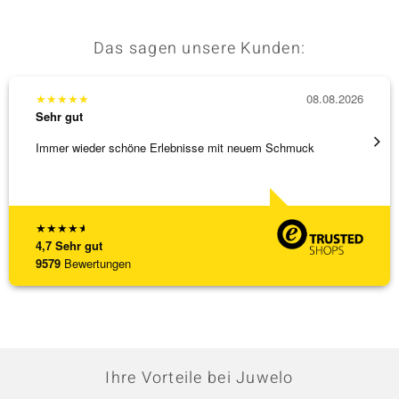
Das sagen unsere Kunden:
★
★
★
★
★
08.08.2026
★
★
★
Sehr gut
Sehr g
Immer wieder schöne Erlebnisse mit neuem Schmuck
Schnel
★
★
★
★
★
4,7
Sehr gut
9579
Bewertungen
Ihre Vorteile bei Juwelo