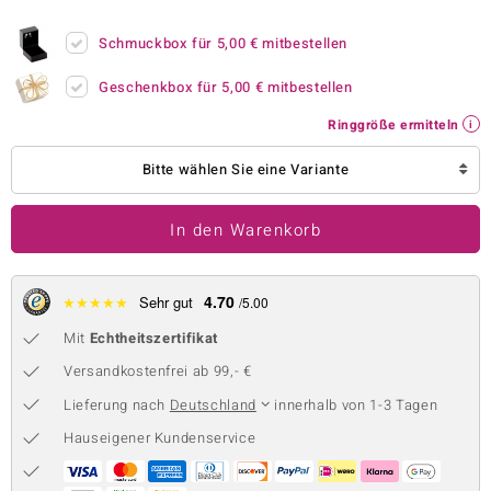
 JUWELO
Schmuckbox für
5,00 €
mitbestellen
remonti
Geschenkbox für
5,00 €
mitbestellen
uca
Ringgröße ermitteln
no Collection
Bitte wählen Sie eine Variante
ENTS BY DE MELO
In den Warenkorb
va
otenier
4.70
★
★
★
★
★
Sehr gut
/5.00
Mit
Echtheitszertifikat
 1894 Collection
Versandkostenfrei ab 99,- €
Lieferung nach
Deutschland
innerhalb von 1-3 Tagen
ana
Hauseigener Kundenservice