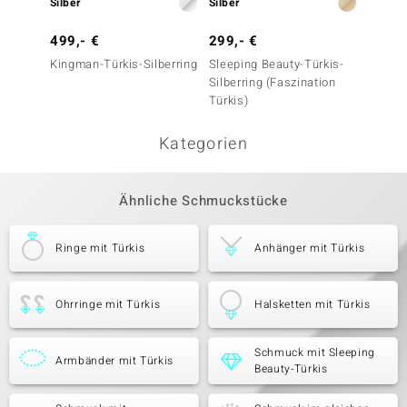
Silber
Silber
Silber
499,- €
299,- €
299,-
Kingman-Türkis-Silberring
Sleeping Beauty-Türkis-
Sleepi
Silberring (Faszination
Silberr
Türkis)
Türkis)
Kategorien
Ähnliche Schmuckstücke
Ringe mit Türkis
Anhänger mit Türkis
Ohrringe mit Türkis
Halsketten mit Türkis
Schmuck mit Sleeping
Armbänder mit Türkis
Beauty-Türkis