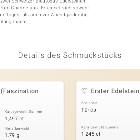
t zwei Schweizer Blautopas-Edelsteinen,
ierten Charme aus. Er eignet sich sowohl
zur Tages- als auch zur Abendgarderobe,
mlung macht.
Details des Schmuckstücks
 (Faszination
Erster Edelstein
Edelstein
Türkis
Karatgewicht Summe
1,497 ct
Karatgewicht Summe
Metallgewicht
1,245 ct
1,79 g