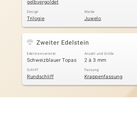
gelbvergoldet
Design
Marke
Trilogie
Juwelo
Zweiter Edelstein
Edelsteinvarietät
Anzahl und Größe
Schweizblauer Topas
2 à 3 mm
Schliff
Fassung
Rundschliff
Krappenfassung