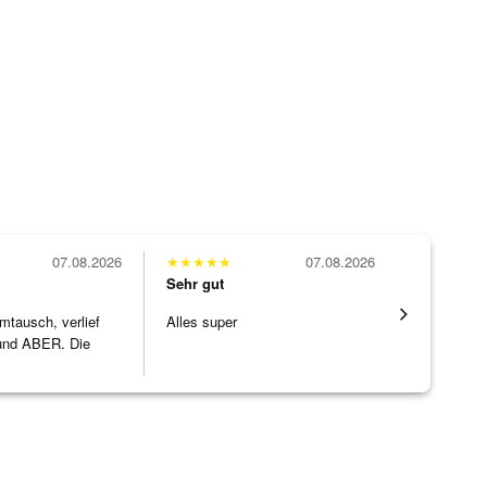
07.08.2026
★
★
★
★
★
07.08.2026
★
★
★
★
★
Sehr gut
Sehr gut
mtausch, verlief
Alles super
Wunderschö
nd ABER. Die
Opal, tolle
ke h
]
Steg ist e
[ weiterles