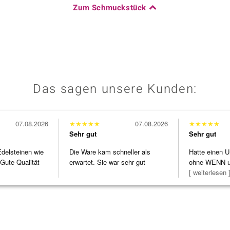
Zum Schmuckstück
Das sagen unsere Kunden:
07.08.2026
★
★
★
★
★
07.08.2026
★
★
★
★
★
Sehr gut
Sehr gut
Edelsteinen wie
Die Ware kam schneller als
Hatte einen U
Gute Qualität
erwartet. Sie war sehr gut
ohne WENN u
verpackt.
Schmuckstüc
[ weiterlesen 