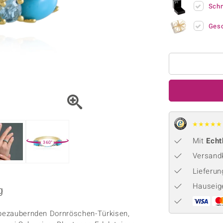
Onyx
Peridot
ns
♦ Silberhalsketten
Sch
TPC
Rhodolith
Spektro
k
♦ Silberohrringe
Trends & Classics
Ges
Türkis
Turmal
♦ Silberanhänger
Vitale Minerale
n
Platinschmuck
Blau
Grün
★
★
★
★
★
Mit
Echt
360°
Versandk
Lieferu
Hauseig
g
i bezaubernden Dornröschen-Türkisen,