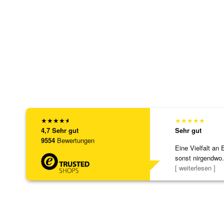
★
★
★
★
★
★
★
★
★
★
4,7
Sehr gut
Sehr gut
9554
Bewertungen
Eine Vielfalt an 
sonst nirgendwo.
zu noc
[ weiterlesen ]