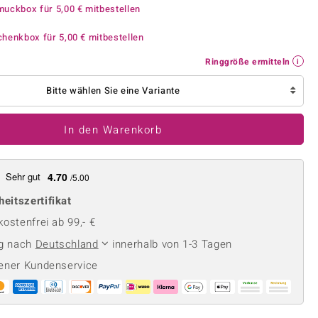
Perle
Ringgröße ermitteln
muckbox für
5,00 €
mitbestellen
lith
Spinell
chenkbox für
5,00 €
mitbestellen
in
Zirkon
Ringgröße ermitteln
Bitte wählen Sie eine Variante
Gelb
In den Warenkorb
Sehr gut
4.70
/5.00
heitszertifikat
ostenfrei ab 99,- €
ng nach
Deutschland
innerhalb von 1-3 Tagen
ener Kundenservice