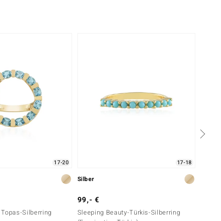
Nur n
17-20
17-18
Silber
Silber
99,- €
199,-
Topas-Silberring
Sleeping Beauty-Türkis-Silberring
Neonbl