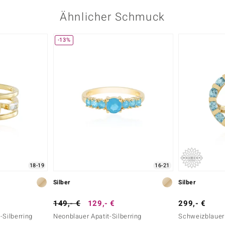
Ähnlicher Schmuck
-13%
18-19
16-21
Silber
Silber
149,- €
129,- €
299,- €
-Silberring
Neonblauer Apatit-Silberring
Schweizblauer 