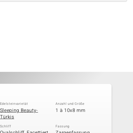
Edelsteinvarietät
Anzahl und Größe
Sleeping Beauty-
1 à 10x8 mm
Türkis
Schliff
Fassung
Ovalschliff, Facettiert
Zargenfassung