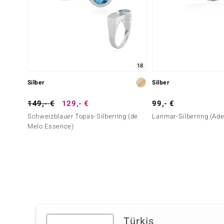
18
Silber
Silber
149,- €
129,- €
99,- €
Schweizblauer Topas-Silberring (de
Larimar-Silberring (Ade
Melo Essence)
Türkis