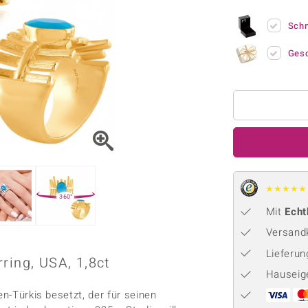
Onyx
Peridot
ns
♦ Silberhalsketten
TPC
Rhodolith
Spektro
Sch
k
♦ Silberohrringe
Trends & Classics
Türkis
Turmal
♦ Silberanhänger
Vitale Minerale
Ges
n
Platinschmuck
Blau
Grün
★
★
★
★
★
360°
Mit
Echt
Versandk
Lieferu
ring, USA, 1,8ct
Hauseig
en-Türkis besetzt, der für seinen