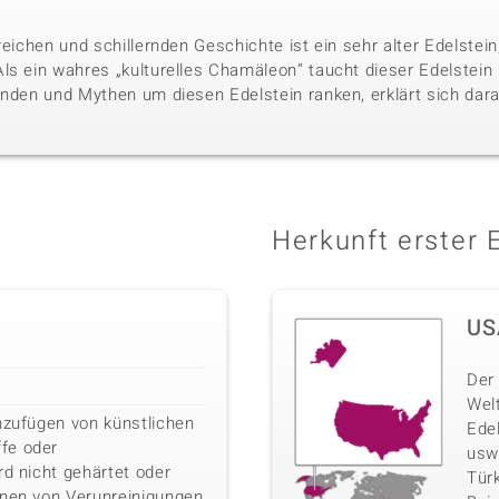
reichen und schillernden Geschichte ist ein sehr alter Edelste
ls ein wahres „kulturelles Chamäleon“ taucht dieser Edelstein i
nden und Mythen um diesen Edelstein ranken, erklärt sich darau
Herkunft erster 
US
Der 
Wel
nzufügen von künstlichen
Ede
fe oder
usw
rd nicht gehärtet oder
Türk
rnen von Verunreinigungen