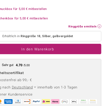
Perle
Ringgröße ermitteln
lith
Spinell
muckbox für
5,00 €
mitbestellen
in
Zirkon
chenkbox für
5,00 €
mitbestellen
Ringgröße ermitteln
Gelb
Erhältlich in
Ringgröße 18, Silber, gelbvergoldet
In den Warenkorb
Sehr gut
4.70
/5.00
heitszertifikat
ostenfrei ab 99,- €
ng nach
Deutschland
innerhalb von 1-3 Tagen
ener Kundenservice