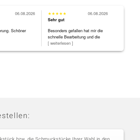
06.08.2026
★
★
★
★
★
06.08.2026
Sehr gut
erung. Schöner
Besonders gefallen hat mir die
schnelle Bearbeitung und die
Bearbeitun
[ weiterlesen ]
stellen:
stück bzw. die Schmuckstücke Ihrer Wahl in den