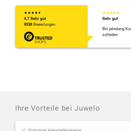
★
★
★
★
★
★
★
★
★
★
4,7
Sehr gut
Sehr gut
9538
Bewertungen
Bin jahrelang Ku
zufrieden
Ihre Vorteile bei Juwelo
Günstige Herstellerpreise