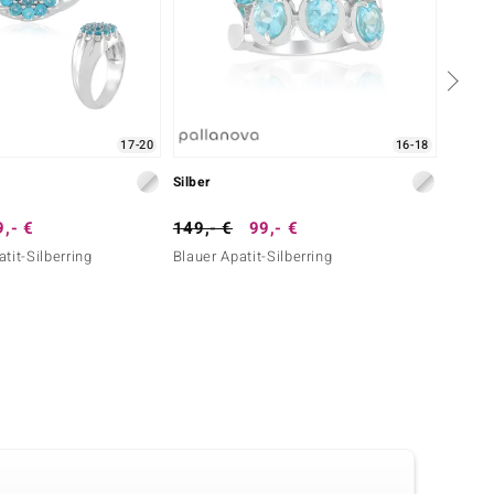
17-20
16-18
Silber
Silber
,- €
149,- €
99,- €
149,-
tit-Silberring
Blauer Apatit-Silberring
Larima