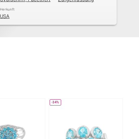
Herkunft
USA
-34%
-13%