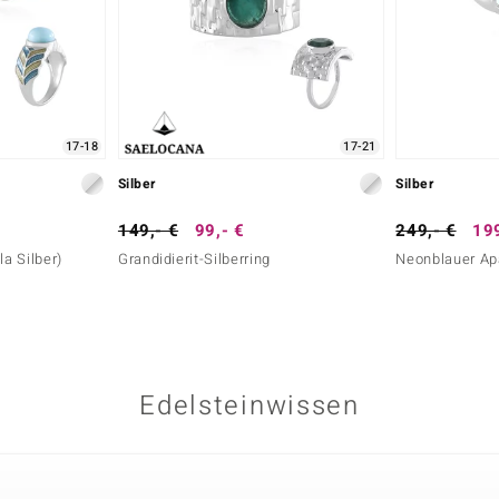
17-18
17-21
Silber
Silber
149,- €
99,- €
249,- €
199
la Silber)
Grandidierit-Silberring
Neonblauer Apa
Edelsteinwissen