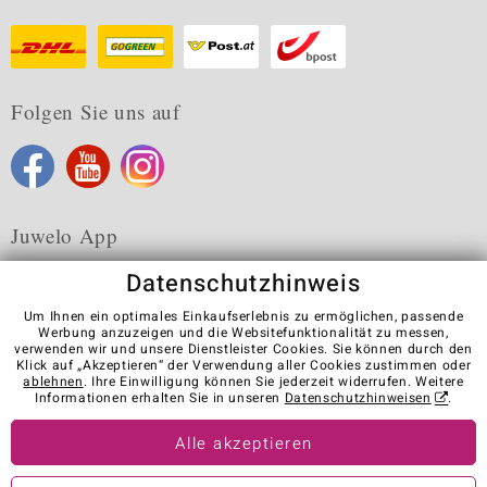
Folgen Sie uns auf
Juwelo App
Datenschutzhinweis
Um Ihnen ein optimales Einkaufserlebnis zu ermöglichen, passende
Werbung anzuzeigen und die Websitefunktionalität zu messen,
verwenden wir und unsere Dienstleister Cookies. Sie können durch den
Karriere
AGB
Datenschutz
Cookies
Impressum
Klick auf „Akzeptieren“ der Verwendung aller Cookies zustimmen oder
Kontakt
Vertrag widerrufen
ablehnen
. Ihre Einwilligung können Sie jederzeit widerrufen. Weitere
Informationen erhalten Sie in unseren
Datenschutzhinweisen
.
Visit our stores in other countries:
Alle akzeptieren