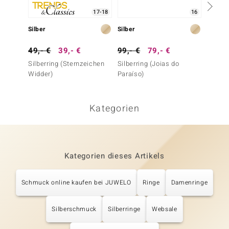
17-18
16
Silber
Silber
Silber
49,- €
39,- €
99,- €
79,- €
79,- 
Silberring (Sternzeichen
Silberring (Joias do
Weiße
Widder)
Paraíso)
Süßwas
Silberr
Kategorien
Kategorien dieses Artikels
Schmuck online kaufen bei JUWELO
Ringe
Damenringe
Silberschmuck
Silberringe
Websale