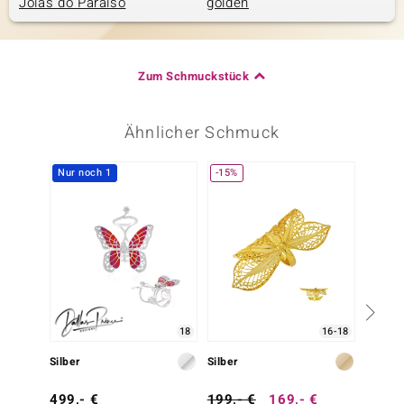
Joias do Paraíso
golden
Zum Schmuckstück
Ähnlicher Schmuck
Nur noch 1
-15%
18
16-18
Silber
Silber
Silber
499,- €
199,- €
169,- €
499,-