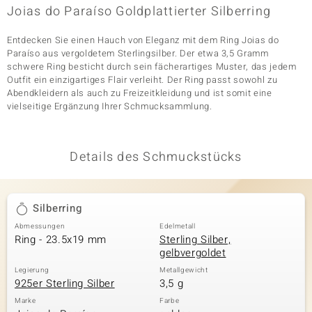
Joias do Paraíso Goldplattierter Silberring
Entdecken Sie einen Hauch von Eleganz mit dem Ring Joias do
& Classics
Paraíso aus vergoldetem Sterlingsilber. Der etwa 3,5 Gramm
schwere Ring besticht durch sein fächerartiges Muster, das jedem
Minerale
Outfit ein einzigartiges Flair verleiht. Der Ring passt sowohl zu
Abendkleidern als auch zu Freizeitkleidung und ist somit eine
vielseitige Ergänzung Ihrer Schmucksammlung.
Details des Schmuckstücks
Silberring
Abmessungen
Edelmetall
Ring - 23.5x19 mm
Sterling Silber,
gelbvergoldet
Legierung
Metallgewicht
925er Sterling Silber
3,5 g
Marke
Farbe