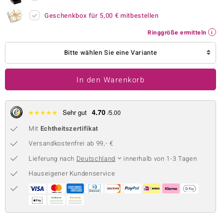
 JUWELO
Geschenkbox für
5,00 €
mitbestellen
Ringgröße ermitteln
remonti
Bitte wählen Sie eine Variante
uca
no Collection
In den Warenkorb
ENTS BY DE MELO
4.70
★
★
★
★
★
Sehr gut
/5.00
va
Mit
Echtheitszertifikat
otenier
Versandkostenfrei ab 99,- €
 1894 Collection
Lieferung nach
Deutschland
innerhalb von 1-3 Tagen
Hauseigener Kundenservice
ana