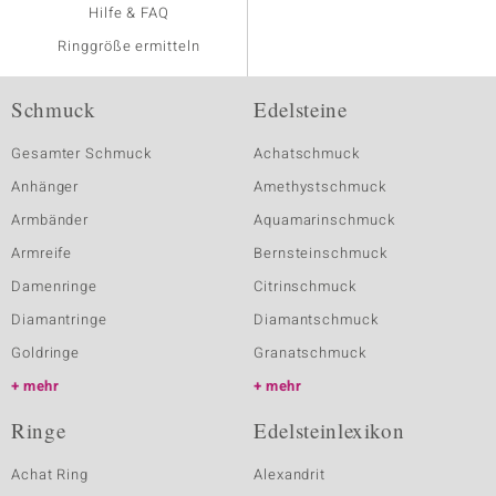
Hilfe & FAQ
Ringgröße ermitteln
Schmuck
Edelsteine
Gesamter Schmuck
Achatschmuck
Anhänger
Amethystschmuck
Armbänder
Aquamarinschmuck
Armreife
Bernsteinschmuck
Damenringe
Citrinschmuck
Diamantringe
Diamantschmuck
Goldringe
Granatschmuck
mehr
mehr
Ringe
Edelsteinlexikon
Achat Ring
Alexandrit