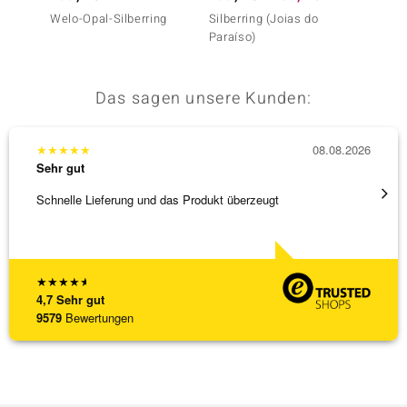
Welo-Opal-Silberring
Silberring (Joias do
Citrin-
Paraíso)
Das sagen unsere Kunden:
★
★
★
★
★
08.08.2026
★
★
★
Sehr gut
Sehr g
Schnelle Lieferung und das Produkt überzeugt
Immer 
★
★
★
★
★
4,7
Sehr gut
9579
Bewertungen