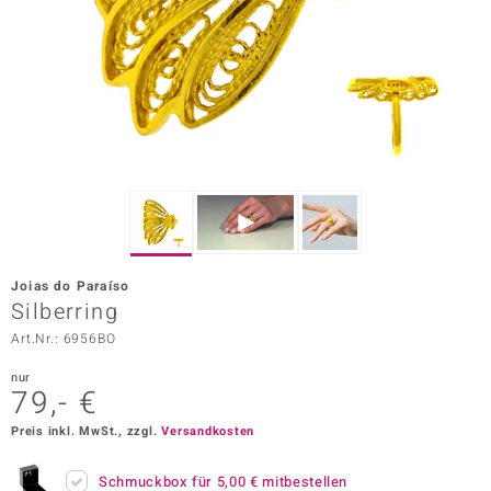
ors Edition
ana
Prince Designs
o
Chic
Joias do Paraíso
insell
Silberring
Art.Nr.: 6956BO
n Vogue
nur
 Show
79,- €
o Paraíso
Preis inkl. MwSt., zzgl.
Versandkosten
Classics
Schmuckbox für
5,00 €
mitbestellen