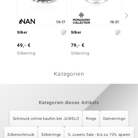
16-17
16-21
Silber
Silber
Silber
49,- €
79,- €
99,- 
Silberring
Silberring
Silberr
Kategorien
Kategorien dieses Artikels
Schmuck online kaufen bei JUWELO
Ringe
Damenringe
Silberschmuck
Silberringe
% Juwelo Sale - bis zu 70% sparen