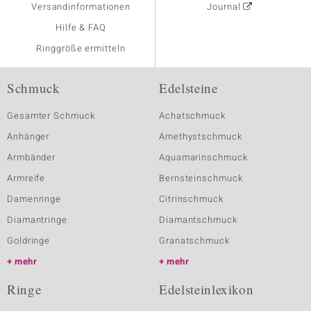
Versandinformationen
Journal
Hilfe & FAQ
Ringgröße ermitteln
Schmuck
Edelsteine
Gesamter Schmuck
Achatschmuck
Anhänger
Amethystschmuck
Armbänder
Aquamarinschmuck
Armreife
Bernsteinschmuck
Damenringe
Citrinschmuck
Diamantringe
Diamantschmuck
Goldringe
Granatschmuck
mehr
mehr
Ringe
Edelsteinlexikon