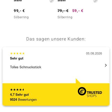
Silber
Silber
Silber
99,- €
79,- €
59,- €
149,-
Silberring
Silberring
Silberr
Das sagen unsere Kunden:
★
★
★
★
★
05.08.2026
★
★
★
Sehr gut
Sehr g
Tolles Schmuckstück
Ich ha
werden
[ weite
★
★
★
★
★
4,7
Sehr gut
9524
Bewertungen