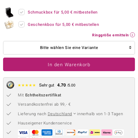
 JUWELO
Schmuckbox für
5,00 €
mitbestellen
remonti
Geschenkbox für
5,00 €
mitbestellen
uca
Ringgröße ermitteln
no Collection
Bitte wählen Sie eine Variante
ENTS BY DE MELO
In den Warenkorb
va
otenier
4.70
★
★
★
★
★
Sehr gut
/5.00
Mit
Echtheitszertifikat
 1894 Collection
Versandkostenfrei ab 99,- €
Lieferung nach
Deutschland
innerhalb von 1-3 Tagen
ana
Hauseigener Kundenservice