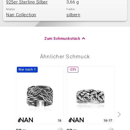
925er Sterling Silber
3,66 g
Marke
Farbe
Nan Collection
silbern
Zum Schmuckstück
Ähnlicher Schmuck
Nur noch 1
-25%
16
16-17