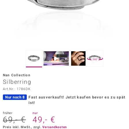
ors Edition
ana
Prince Designs
o
360°
Chic
Nan Collection
insell
Silberring
Art.Nr.: 1786DK
n Vogue
Nur noch 8
Fast ausverkauft!
Jetzt kaufen bevor es zu spät
 Show
ist!
o Paraíso
früher
nur
69,- €
49,- €
Classics
Preis inkl. MwSt., zzgl.
Versandkosten