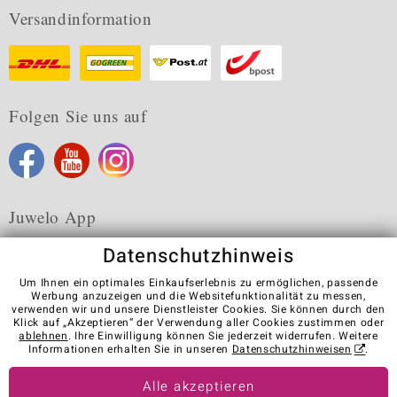
Versandinformation
Folgen Sie uns auf
Juwelo App
Datenschutzhinweis
Um Ihnen ein optimales Einkaufserlebnis zu ermöglichen, passende
Werbung anzuzeigen und die Websitefunktionalität zu messen,
verwenden wir und unsere Dienstleister Cookies. Sie können durch den
Karriere
AGB
Datenschutz
Cookies
Impressum
Klick auf „Akzeptieren“ der Verwendung aller Cookies zustimmen oder
Kontakt
Vertrag widerrufen
ablehnen
. Ihre Einwilligung können Sie jederzeit widerrufen. Weitere
Informationen erhalten Sie in unseren
Datenschutzhinweisen
.
Visit our stores in other countries:
Alle akzeptieren