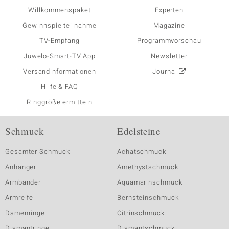
Willkommenspaket
Experten
Gewinnspielteilnahme
Magazine
TV-Empfang
Programmvorschau
Juwelo-Smart-TV App
Newsletter
Versandinformationen
Journal
Hilfe & FAQ
Ringgröße ermitteln
Schmuck
Edelsteine
Gesamter Schmuck
Achatschmuck
Anhänger
Amethystschmuck
Armbänder
Aquamarinschmuck
Armreife
Bernsteinschmuck
Damenringe
Citrinschmuck
Diamantringe
Diamantschmuck