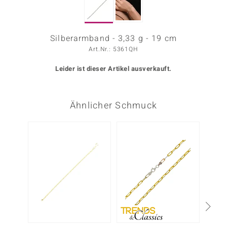
ors Edition
ana
Silberarmband - 3,33 g - 19 cm
Art.Nr.: 5361QH
Leider ist dieser Artikel ausverkauft.
Prince Designs
o
Ähnlicher Schmuck
Chic
insell
n Vogue
 Show
o Paraíso
Classics