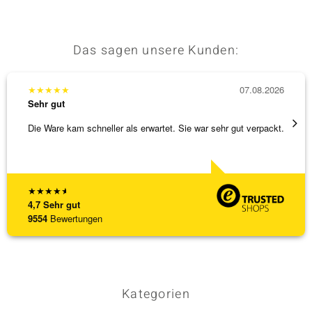
Das sagen unsere Kunden:
& Classics
Minerale
★
★
★
★
★
07.08.2026
★
★
★
Sehr gut
Sehr g
Die Ware kam schneller als erwartet. Sie war sehr gut verpackt.
Eine V
zu noc
[ weite
★
★
★
★
★
4,7
Sehr gut
9554
Bewertungen
Kategorien