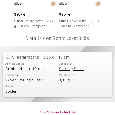
Silber
Silber
Silber
 JUWELO
39,- €
99,- €
29,- 
remonti
Silber-Panzerkette - 2,17
Silber-Ankerkette - 8,55 g
Silber-
g - 50 cm - vergoldet
- 50 cm - vergoldet
g - 50
uca
Details des Schmuckstücks
no Collection
ENTS BY DE MELO
Silberarmband - 3,33 g - 19 cm
va
Abmessungen
Edelmetall
Armband - ca. 19 cm
Sterling Silber
otenier
Legierung
Metallgewicht
925er Sterling Silber
3,33 g
 1894 Collection
Farbe
golden
ana
Zum Schmuckstück