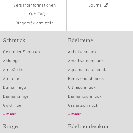
Versandinformationen
Journal
Hilfe & FAQ
Ringgröße ermitteln
Schmuck
Edelsteine
Gesamter Schmuck
Achatschmuck
Anhänger
Amethystschmuck
Armbänder
Aquamarinschmuck
Armreife
Bernsteinschmuck
Damenringe
Citrinschmuck
Diamantringe
Diamantschmuck
Goldringe
Granatschmuck
mehr
mehr
Ringe
Edelsteinlexikon