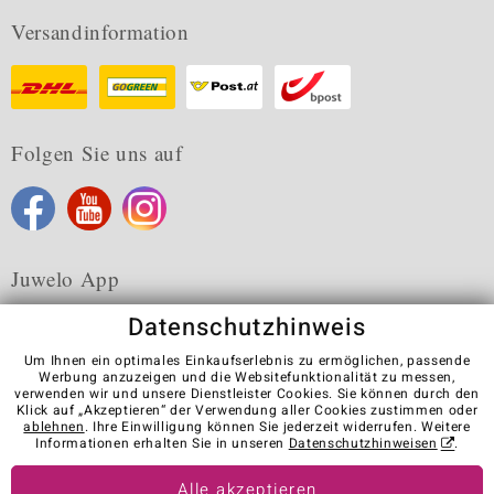
Versandinformation
Folgen Sie uns auf
Juwelo App
Datenschutzhinweis
Um Ihnen ein optimales Einkaufserlebnis zu ermöglichen, passende
Werbung anzuzeigen und die Websitefunktionalität zu messen,
verwenden wir und unsere Dienstleister Cookies. Sie können durch den
Karriere
AGB
Datenschutz
Cookies
Impressum
Klick auf „Akzeptieren“ der Verwendung aller Cookies zustimmen oder
Kontakt
Vertrag widerrufen
ablehnen
. Ihre Einwilligung können Sie jederzeit widerrufen. Weitere
Informationen erhalten Sie in unseren
Datenschutzhinweisen
.
Visit our stores in other countries:
Alle akzeptieren