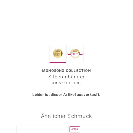
ors Edition
ana
Prince Designs
360°
o
Chic
MONOSONO COLLECTION
Silberanhänger
insell
Art.Nr.: 8111RQ
n Vogue
Leider ist dieser Artikel ausverkauft.
 Show
Ähnlicher Schmuck
o Paraíso
Classics
-29%