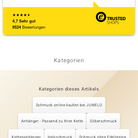
★
★
★
★
★
4,7
Sehr gut
9524
Bewertungen
Kategorien
Kategorien dieses Artikels
Schmuck online kaufen bei JUWELO
Anhänger - Passend zu Ihrer Kette
Silberschmuck
Kettenanhänger
Halsschmuck
Schmuck ohne Edelsteine