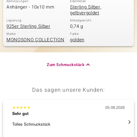
Abmessungen
Edelmetall
Anhänger - 10x10 mm
Sterling Silber,
gelbvergoldet
Legierung
Metallgewicht
& Classics
925er Sterling Silber
0,74 g
Minerale
Marke
Farbe
MONOSONO COLLECTION
golden
Zum Schmuckstück
Das sagen unsere Kunden:
★
★
★
★
★
05.08.2026
★
★
★
Sehr gut
Sehr g
Tolles Schmuckstück
Schnel