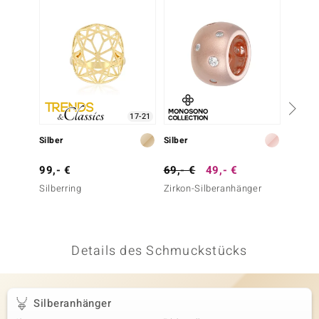
 JUWELO
remonti
uca
no Collection
17-21
ENTS BY DE MELO
Silber
Silber
Silber
va
99,- €
69,- €
49,- €
49,- 
Silberring
Zirkon-Silberanhänger
Silber
otenier
 1894 Collection
Details des Schmuckstücks
ana
Silberanhänger