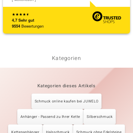
★
★
★
★
★
4,7
Sehr gut
9554
Bewertungen
Kategorien
Kategorien dieses Artikels
Schmuck online kaufen bei JUWELO
Anhänger - Passend zu Ihrer Kette
Silberschmuck
Kettenanhänger
Halsschmuck
Schmuck ohne Edelsteine