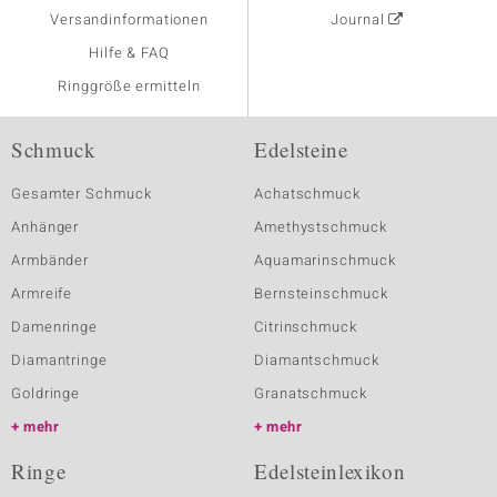
Versandinformationen
Journal
Hilfe & FAQ
Ringgröße ermitteln
Schmuck
Edelsteine
Gesamter Schmuck
Achatschmuck
Anhänger
Amethystschmuck
Armbänder
Aquamarinschmuck
Armreife
Bernsteinschmuck
Damenringe
Citrinschmuck
Diamantringe
Diamantschmuck
Goldringe
Granatschmuck
mehr
mehr
Ringe
Edelsteinlexikon