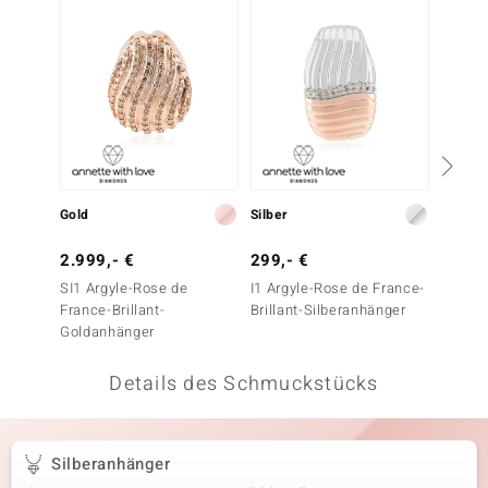
 JUWELO
remonti
uca
no Collection
ENTS BY DE MELO
Gold
Silber
Silber
va
2.999,- €
299,- €
69,- 
SI1 Argyle-Rose de
I1 Argyle-Rose de France-
Zirkon
otenier
France-Brillant-
Brillant-Silberanhänger
Goldanhänger
 1894 Collection
Details des Schmuckstücks
ana
Silberanhänger