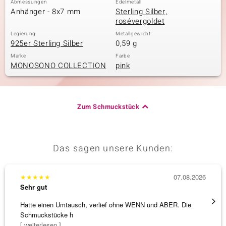
Abmessungen
Edelmetall
Anhänger - 8x7 mm
Sterling Silber,
rosévergoldet
Legierung
Metallgewicht
& Classics
925er Sterling Silber
0,59 g
Minerale
Marke
Farbe
MONOSONO COLLECTION
pink
Zum Schmuckstück
Das sagen unsere Kunden:
★
★
★
★
★
07.08.2026
★
★
★
Sehr gut
Sehr g
Hatte einen Umtausch, verlief ohne WENN und ABER. Die
Die Wa
Schmuckstücke h
[ weiterlesen ]