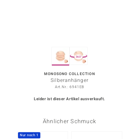
ors Edition
ana
Prince Designs
360°
o
Chic
MONOSONO COLLECTION
Silberanhänger
insell
Art.Nr.: 6941EB
n Vogue
Leider ist dieser Artikel ausverkauft.
 Show
Ähnlicher Schmuck
o Paraíso
Classics
Nur noch 1