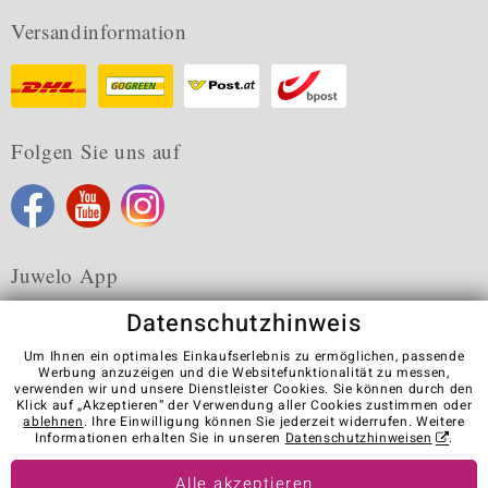
Versandinformation
Folgen Sie uns auf
Juwelo App
Datenschutzhinweis
Um Ihnen ein optimales Einkaufserlebnis zu ermöglichen, passende
Werbung anzuzeigen und die Websitefunktionalität zu messen,
verwenden wir und unsere Dienstleister Cookies. Sie können durch den
Karriere
AGB
Datenschutz
Cookies
Impressum
Klick auf „Akzeptieren“ der Verwendung aller Cookies zustimmen oder
Kontakt
Vertrag widerrufen
ablehnen
. Ihre Einwilligung können Sie jederzeit widerrufen. Weitere
Informationen erhalten Sie in unseren
Datenschutzhinweisen
.
Visit our stores in other countries:
Alle akzeptieren