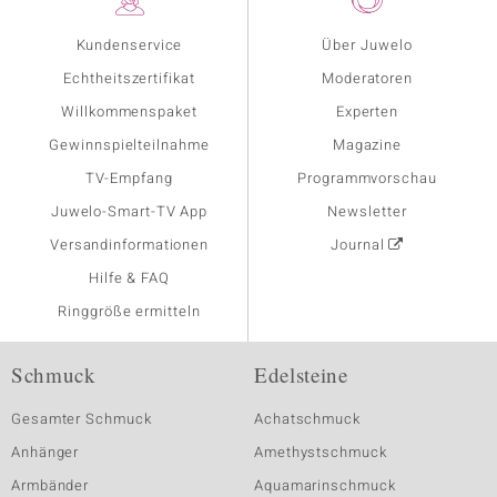
Kundenservice
Über Juwelo
Echtheitszertifikat
Moderatoren
Willkommenspaket
Experten
Gewinnspielteilnahme
Magazine
TV-Empfang
Programmvorschau
Juwelo-Smart-TV App
Newsletter
Versandinformationen
Journal
Hilfe & FAQ
Ringgröße ermitteln
Schmuck
Edelsteine
Gesamter Schmuck
Achatschmuck
Anhänger
Amethystschmuck
Armbänder
Aquamarinschmuck