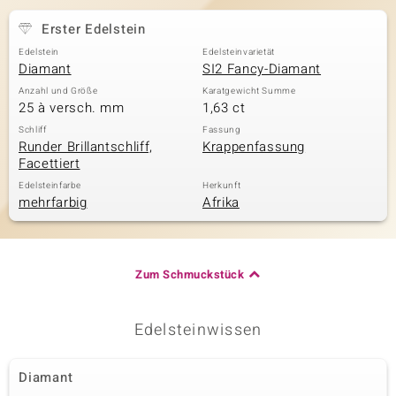
Erster Edelstein
Edelstein
Edelsteinvarietät
& Classics
Diamant
SI2 Fancy-Diamant
Anzahl und Größe
Karatgewicht Summe
Minerale
25 à versch. mm
1,63 ct
Schliff
Fassung
Runder Brillantschliff,
Krappenfassung
Facettiert
Edelsteinfarbe
Herkunft
mehrfarbig
Afrika
Zum Schmuckstück
Edelsteinwissen
Diamant