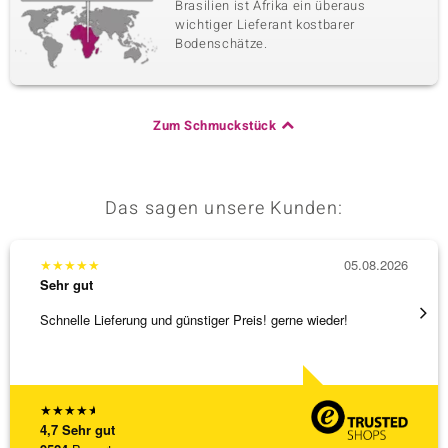
Brasilien ist Afrika ein überaus
wichtiger Lieferant kostbarer
Bodenschätze.
Zum Schmuckstück
Das sagen unsere Kunden:
★
★
★
★
★
05.08.2026
★
★
★
Sehr gut
Sehr g
Schnelle Lieferung und günstiger Preis! gerne wieder!
Ich ha
werden
[ weite
★
★
★
★
★
4,7
Sehr gut