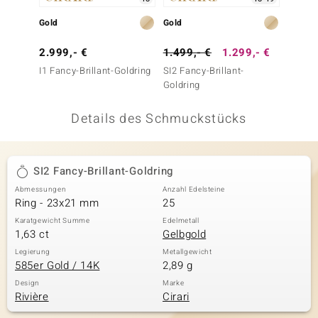
 JUWELO
Gold
Gold
Gold
remonti
2.999,- €
1.499,- €
1.299,- €
1.999
I1 Fancy-Brillant-Goldring
SI2 Fancy-Brillant-
SI2 Fan
uca
Goldring
Goldri
no Collection
Details des Schmuckstücks
ENTS BY DE MELO
va
SI2 Fancy-Brillant-Goldring
Abmessungen
Anzahl Edelsteine
otenier
Ring - 23x21 mm
25
 1894 Collection
Karatgewicht Summe
Edelmetall
1,63 ct
Gelbgold
Legierung
Metallgewicht
585er Gold / 14K
2,89 g
ana
Design
Marke
Rivière
Cirari