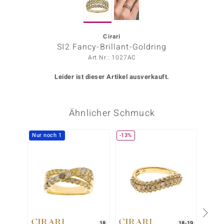
ors Edition
ana
Cirari
SI2 Fancy-Brillant-Goldring
Art.Nr.: 1027AC
Prince Designs
Leider ist dieser Artikel ausverkauft.
o
Ähnlicher Schmuck
Chic
insell
Nur noch 1
-13%
Nur n
n Vogue
 Show
o Paraíso
Classics
18
18-19