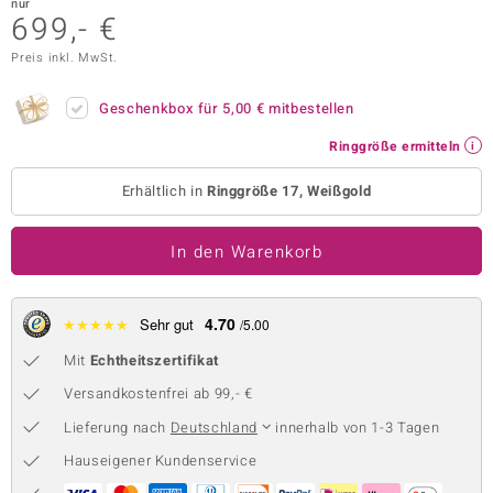
nur
699,- €
 JUWELO
Preis inkl. MwSt.
remonti
Geschenkbox für
5,00 €
mitbestellen
uca
Ringgröße ermitteln
no Collection
Erhältlich in
Ringgröße 17, Weißgold
ENTS BY DE MELO
In den Warenkorb
va
otenier
4.70
★
★
★
★
★
Sehr gut
/5.00
 1894 Collection
Mit
Echtheitszertifikat
Versandkostenfrei ab 99,- €
Lieferung nach
Deutschland
innerhalb von 1-3 Tagen
ana
Hauseigener Kundenservice