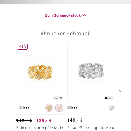
Zum Schmuckstück
Ähnlicher Schmuck
-13%
Nur n
16-19
16-21
Silber
Silber
Silber
149,- €
39,- 
149,- €
129,- €
Zirkon-Silberring (de Melo
Weißer
Zirkon-Silberring (de Melo