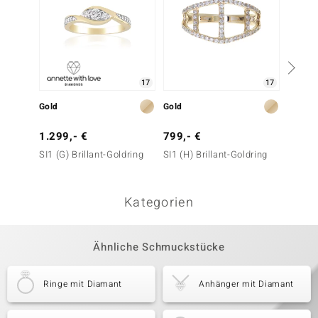
17
17
Gold
Gold
Gold
1.299,- €
799,- €
1.499
SI1 (G) Brillant-Goldring
SI1 (H) Brillant-Goldring
SI1 (H)
Kategorien
Ähnliche Schmuckstücke
Ringe mit Diamant
Anhänger mit Diamant