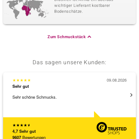
wichtiger Lieferant kostbarer
Bodenschätze.
Zum Schmuckstück
Das sagen unsere Kunden:
★
★
★
★
★
09.08.2026
★
★
★
Sehr gut
Sehr g
Sehr schöne Schmucks.
Anhäng
Omega
[ weite
★
★
★
★
★
4,7
Sehr gut
9607
Bewertungen