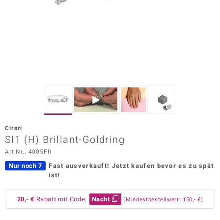
ors Edition
ana
Prince Designs
o
Chic
Cirari
insell
SI1 (H) Brillant-Goldring
Art.Nr.: 4005FR
n Vogue
Nur noch 7
Fast ausverkauft!
Jetzt kaufen bevor es zu spät
 Show
ist!
o Paraíso
20,- €
Rabatt mit Code:
Nacht
(Mindestbestellwert: 150,- €)
Classics