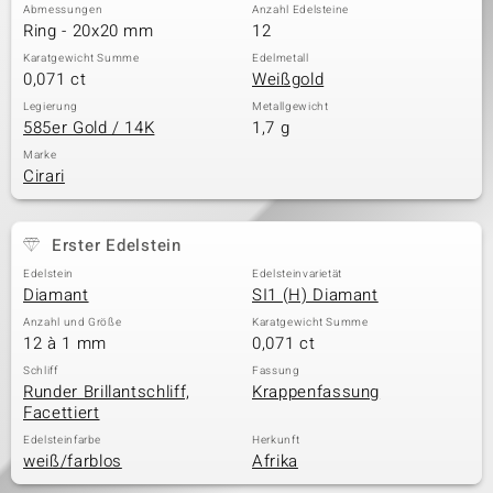
Abmessungen
Anzahl Edelsteine
Ring - 20x20 mm
12
Karatgewicht Summe
Edelmetall
0,071 ct
Weißgold
Legierung
Metallgewicht
585er Gold / 14K
1,7 g
Marke
Cirari
Erster Edelstein
Edelstein
Edelsteinvarietät
Diamant
SI1 (H) Diamant
Anzahl und Größe
Karatgewicht Summe
12 à 1 mm
0,071 ct
Schliff
Fassung
Runder Brillantschliff,
Krappenfassung
Facettiert
Edelsteinfarbe
Herkunft
weiß/farblos
Afrika