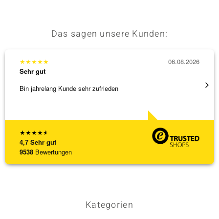
Das sagen unsere Kunden:
★
★
★
★
★
06.08.2026
★
★
★
Sehr gut
Sehr g
Bin jahrelang Kunde sehr zufrieden
Schnel
★
★
★
★
★
4,7
Sehr gut
9538
Bewertungen
Kategorien