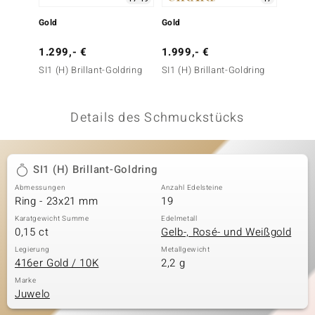
 JUWELO
Gold
Gold
Silber
remonti
1.299,- €
1.999,- €
69,- 
SI1 (H) Brillant-Goldring
SI1 (H) Brillant-Goldring
Zirkon-
uca
Silber)
no Collection
Details des Schmuckstücks
ENTS BY DE MELO
va
SI1 (H) Brillant-Goldring
Abmessungen
Anzahl Edelsteine
otenier
Ring - 23x21 mm
19
 1894 Collection
Karatgewicht Summe
Edelmetall
0,15 ct
Gelb-, Rosé- und Weißgold
Legierung
Metallgewicht
416er Gold / 10K
2,2 g
ana
Marke
Juwelo