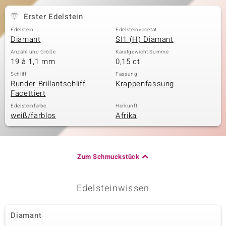
Erster Edelstein
Edelstein
Edelsteinvarietät
& Classics
Diamant
SI1 (H) Diamant
Anzahl und Größe
Karatgewicht Summe
Minerale
19 à 1,1 mm
0,15 ct
Schliff
Fassung
Runder Brillantschliff,
Krappenfassung
Facettiert
Edelsteinfarbe
Herkunft
weiß/farblos
Afrika
Zum Schmuckstück
Edelsteinwissen
Diamant