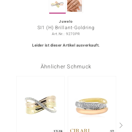
ors Edition
ana
Juwelo
SI1 (H) Brillant-Goldring
Art.Nr.: 9270PR
Prince Designs
Leider ist dieser Artikel ausverkauft.
o
Ähnlicher Schmuck
Chic
insell
n Vogue
 Show
o Paraíso
Classics
17-19
17