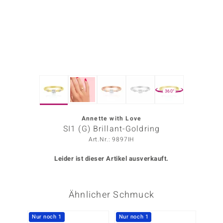
ors Edition
ana
Prince Designs
360°
o
Chic
Annette with Love
SI1 (G) Brillant-Goldring
insell
Art.Nr.: 9897IH
n Vogue
Leider ist dieser Artikel ausverkauft.
 Show
Ähnlicher Schmuck
o Paraíso
Classics
Nur noch 1
Nur noch 1
Nur n