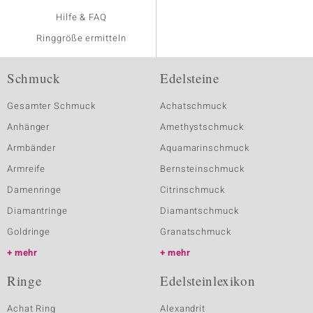
Hilfe & FAQ
Ringgröße ermitteln
Schmuck
Edelsteine
Gesamter Schmuck
Achatschmuck
Anhänger
Amethystschmuck
Armbänder
Aquamarinschmuck
Armreife
Bernsteinschmuck
Damenringe
Citrinschmuck
Diamantringe
Diamantschmuck
Goldringe
Granatschmuck
mehr
mehr
Ringe
Edelsteinlexikon
Achat Ring
Alexandrit