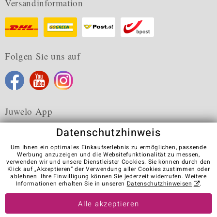
Versandinformation
Folgen Sie uns auf
Juwelo App
Datenschutzhinweis
Um Ihnen ein optimales Einkaufserlebnis zu ermöglichen, passende
Werbung anzuzeigen und die Websitefunktionalität zu messen,
verwenden wir und unsere Dienstleister Cookies. Sie können durch den
Karriere
AGB
Datenschutz
Cookies
Impressum
Klick auf „Akzeptieren“ der Verwendung aller Cookies zustimmen oder
Kontakt
Vertrag widerrufen
ablehnen
. Ihre Einwilligung können Sie jederzeit widerrufen. Weitere
Informationen erhalten Sie in unseren
Datenschutzhinweisen
.
Visit our stores in other countries:
Alle akzeptieren