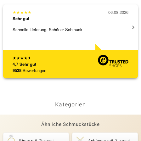
★
★
★
★
★
06.08.2026
★
★
★
Sehr gut
Sehr g
Schnelle Lieferung. Schöner Schmuck
Top Qu
★
★
★
★
★
4,7
Sehr gut
9538
Bewertungen
Kategorien
Ähnliche Schmuckstücke
Ringe mit Diamant
Anhänger mit Diamant