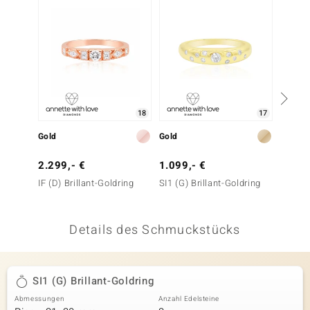
 JUWELO
remonti
uca
no Collection
18
17
ENTS BY DE MELO
Gold
Gold
Gold
va
2.299,- €
1.099,- €
1.999
IF (D) Brillant-Goldring
SI1 (G) Brillant-Goldring
SI1 (G)
otenier
 1894 Collection
Details des Schmuckstücks
ana
SI1 (G) Brillant-Goldring
Abmessungen
Anzahl Edelsteine