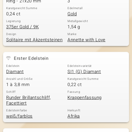
Ring - 21x20 mm
3
Karatgewicht Summe
Edelmetall
0,24 ct
Gold
& Classics
Legierung
Metallgewicht
375er Gold / 9K
1,54 g
Minerale
Design
Marke
Solitaire mit Akzentsteinen
Annette with Love
Erster Edelstein
Edelstein
Edelsteinvarietät
Diamant
SI1 (G) Diamant
Anzahl und Größe
Karatgewicht Summe
1 à 3,8 mm
0,22 ct
Schliff
Fassung
Runder Brillantschliff,
Krappenfassung
Facettiert
Edelsteinfarbe
Herkunft
weiß/farblos
Afrika