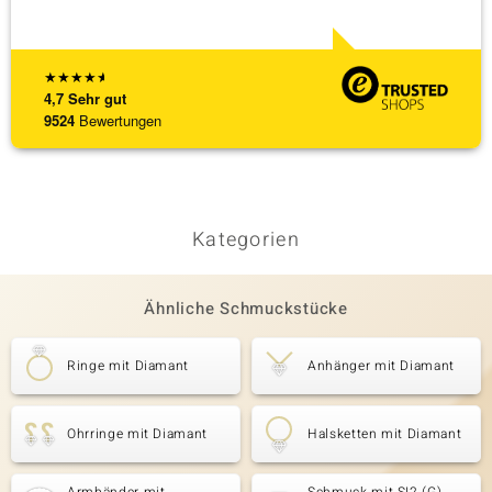
[ weite
★
★
★
★
★
4,7
Sehr gut
9524
Bewertungen
Kategorien
Ähnliche Schmuckstücke
Ringe mit Diamant
Anhänger mit Diamant
Ohrringe mit Diamant
Halsketten mit Diamant