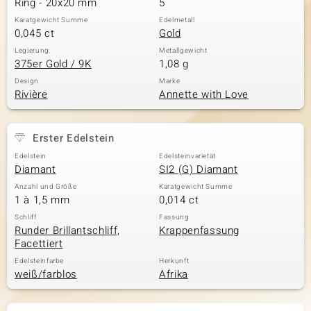
Ring - 20x20 mm
5
Karatgewicht Summe
Edelmetall
0,045 ct
Gold
& Classics
Legierung
Metallgewicht
375er Gold / 9K
1,08 g
Minerale
Design
Marke
Rivière
Annette with Love
Erster Edelstein
Edelstein
Edelsteinvarietät
Diamant
SI2 (G) Diamant
Anzahl und Größe
Karatgewicht Summe
1 à 1,5 mm
0,014 ct
Schliff
Fassung
Runder Brillantschliff,
Krappenfassung
Facettiert
Edelsteinfarbe
Herkunft
weiß/farblos
Afrika