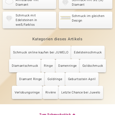
Armbänder mit
Schmuck mit SI2 (G)
Diamant
Diamant
Schmuck mit
Schmuck im gleichen
Edelsteinen in
Design
weiß/farblos
Kategorien dieses Artikels
Schmuck online kaufen bei JUWELO
Edelsteinschmuck
Diamantschmuck
Ringe
Damenringe
Goldschmuck
Diamant Ringe
Goldringe
Geburtsstein April
Verlobungsringe
Rivière
Letzte Chance bei Juwelo
Zum Schmuckstück