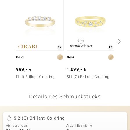
 JUWELO
remonti
uca
no Collection
17
17
ENTS BY DE MELO
Gold
Gold
Gold
va
999,- €
1.099,- €
2.499
I1 (I) Brillant-Goldring
SI1 (G) Brillant-Goldring
IF (D) 
otenier
 1894 Collection
Details des Schmuckstücks
ana
SI2 (G) Brillant-Goldring
Abmessungen
Anzahl Edelsteine