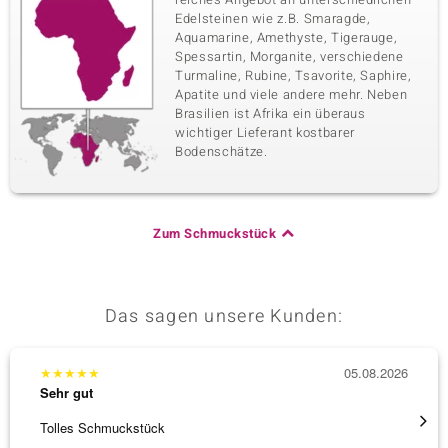
Edelsteinen wie z.B. Smaragde,
Aquamarine, Amethyste, Tigerauge,
Spessartin, Morganite, verschiedene
Turmaline, Rubine, Tsavorite, Saphire,
Apatite und viele andere mehr. Neben
Brasilien ist Afrika ein überaus
wichtiger Lieferant kostbarer
Bodenschätze.
Zum Schmuckstück
Das sagen unsere Kunden:
★
★
★
★
★
05.08.2026
★
★
★
Sehr gut
Sehr g
Tolles Schmuckstück
Ich ha
werden