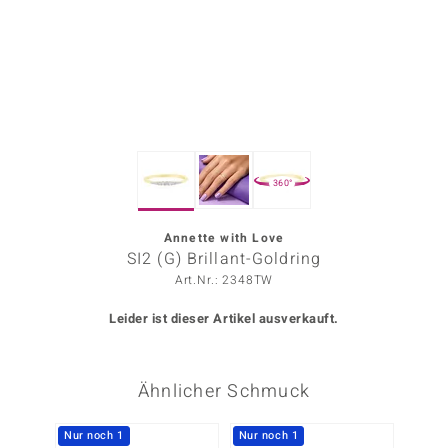
ors Edition
ana
Prince Designs
360°
o
Chic
Annette with Love
SI2 (G) Brillant-Goldring
insell
Art.Nr.: 2348TW
n Vogue
Leider ist dieser Artikel ausverkauft.
 Show
Ähnlicher Schmuck
o Paraíso
Classics
Nur noch 1
Nur noch 1
Nur n