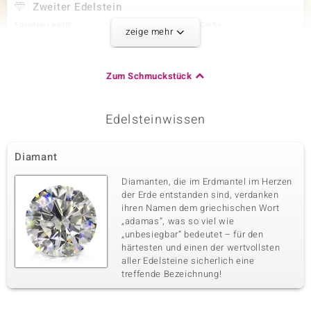
Zweiter Edelstein
Edelsteinvarietät
Anzahl und Größe
zeige mehr
SI2 (G) Diamant
2 à 1,3 mm
Karatgewicht Summe
Schliff
0,02 ct
Runder Brillantschliff
Zum Schmuckstück
Fassung
Herkunft
Krappenfassung
Afrika
Edelsteinwissen
Dritter Edelstein
Diamant
Edelsteinvarietät
Anzahl und Größe
SI2 (G) Diamant
2 à 1 mm
Diamanten, die im Erdmantel im Herzen
Karatgewicht Summe
Schliff
der Erde entstanden sind, verdanken
0,011 ct
Runder Brillantschliff
ihren Namen dem griechischen Wort
„adamas“, was so viel wie
Fassung
Herkunft
Krappenfassung
„unbesiegbar“ bedeutet – für den
Afrika
härtesten und einen der wertvollsten
aller Edelsteine sicherlich eine
treffende Bezeichnung!