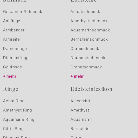
Gesamter Schmuck
Achatschmuck
Anhänger
Amethystschmuck
Armbänder
Aquamarinschmuck
Armreife
Bernsteinschmuck
Damenringe
Citrinschmuck
Diamantringe
Diamantschmuck
Goldringe
Granatschmuck
mehr
mehr
Ringe
Edelsteinlexikon
Achat Ring
Alexandrit
Amethyst Ring
Amethyst
Aquamarin Ring
Aquamarin
Citrin Ring
Bernstein
Diamant Ring
Citrin